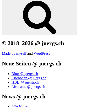
© 2018–2026 @ juergs.ch
Made by mys­elf
and
Word­Press
Neue Seiten @ juergs.ch
Blog @ juergs.ch
Eisenbahn @ juergs.ch
HBB @ juergs.ch
Livecams @ juergs.ch
News @ juergs.ch
Alle News