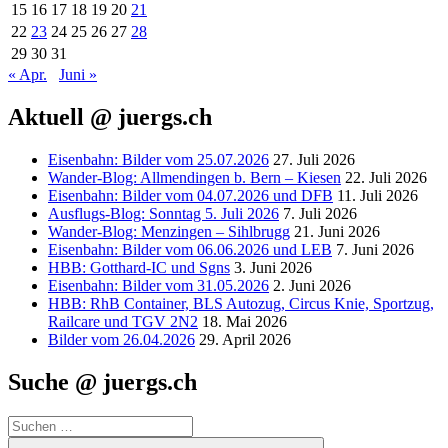
15
16
17
18
19
20
21
22
23
24
25
26
27
28
29
30
31
« Apr.
Juni »
Aktuell @ juergs.ch
Eisenbahn: Bilder vom 25.07.2026
27. Juli 2026
Wander-Blog: Allmendingen b. Bern – Kiesen
22. Juli 2026
Eisenbahn: Bilder vom 04.07.2026 und DFB
11. Juli 2026
Ausflugs-Blog: Sonntag 5. Juli 2026
7. Juli 2026
Wander-Blog: Menzingen – Sihlbrugg
21. Juni 2026
Eisenbahn: Bilder vom 06.06.2026 und LEB
7. Juni 2026
HBB: Gotthard-IC und Sgns
3. Juni 2026
Eisenbahn: Bilder vom 31.05.2026
2. Juni 2026
HBB: RhB Container, BLS Autozug, Circus Knie, Sportzug,
Railcare und TGV 2N2
18. Mai 2026
Bilder vom 26.04.2026
29. April 2026
Suche @ juergs.ch
Suchen
nach:
Suchen