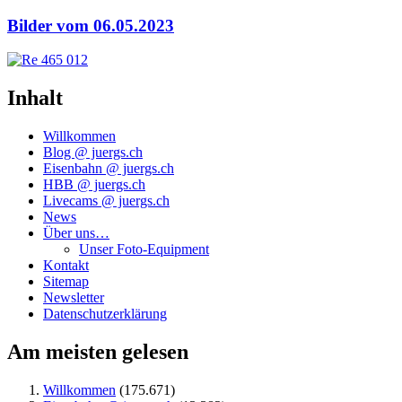
Bilder vom 06.05.2023
Inhalt
Willkommen
Blog @ juergs.ch
Eisenbahn @ juergs.ch
HBB @ juergs.ch
Livecams @ juergs.ch
News
Über uns…
Unser Foto-Equipment
Kontakt
Sitemap
Newsletter
Datenschutzerklärung
Am meisten gelesen
Willkommen
(175.671)