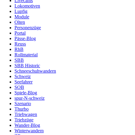
Livecams
Lokomotiven
Lupfig
Module
Olten
Personenzüge
Portal
Pässe-Blog
Reuss
RhB
Rollmaterial
SBB
SBB Historic
Schneeschuhwandern
Schweiz
Seefahrer
SOB
Spiele-Blog
spur-N-schweiz
Szenario
Thurbo
Triebwagen
Triebzüge
Wander-Blog
Winterwandern