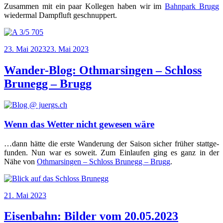
Zusam­men mit ein paar Kol­le­gen haben wir im
Bahn­park Brugg
wie­der­mal Dampf­luft geschnuppert.
Veröffentlicht
23. Mai 2023
23. Mai 2023
am
Wander-Blog: Othmarsingen – Schloss
Brunegg – Brugg
Wenn das Wetter nicht gewesen wäre
…dann hät­te die ers­te Wan­de­rung der Sai­son sicher frü­her statt­ge­
fun­den. Nun war es soweit. Zum Ein­lau­fen ging es ganz in der
Nähe von
Oth­mar­sin­gen – Schloss Bru­negg – Brugg
.
Veröffentlicht
21. Mai 2023
am
Eisenbahn: Bilder vom 20.05.2023