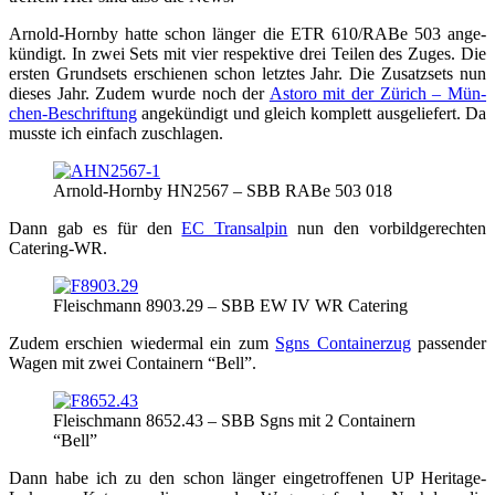
Arnold-Horn­by hat­te schon län­ger die ETR 610/RABe 503 ange­
kün­digt. In zwei Sets mit vier respek­ti­ve drei Tei­len des Zuges. Die
ers­ten Grund­sets erschie­nen schon letz­tes Jahr. Die Zusatz­sets nun
die­ses Jahr. Zudem wur­de noch der
Asto­ro mit der Zürich – Mün­
chen-Beschrif­tung
ange­kün­digt und gleich kom­plett aus­ge­lie­fert. Da
muss­te ich ein­fach zuschlagen.
Arnold-Horn­by HN2567 – SBB RABe 503 018
Dann gab es für den
EC Tran­sal­pin
nun den vor­bild­ge­rech­ten
Catering-WR.
Fleisch­mann 8903.29 – SBB EW IV WR Catering
Zudem erschien wie­der­mal ein zum
Sgns Con­tai­ner­zug
pas­sen­der
Wagen mit zwei Con­tai­nern “Bell”.
Fleisch­mann 8652.43 – SBB Sgns mit 2 Con­tai­nern
“Bell”
Dann habe ich zu den schon län­ger ein­ge­trof­fe­nen UP Heri­ta­ge-