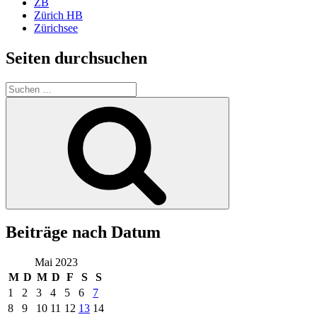
ZB
Zürich HB
Zürichsee
Seiten durchsuchen
Suchen
nach:
Suchen
Beiträge nach Datum
Mai 2023
M
D
M
D
F
S
S
1
2
3
4
5
6
7
8
9
10
11
12
13
14