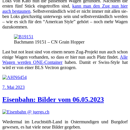
Loks von Kato nun die pas­sen­den Wagen gefun­den. Nach­dem die
ers­ten fünf Stück ein­ge­trof­fen sind,
kann man den Zug nun hier
auch bestau­nen
. Selbst­ver­ständ­lich wird er nicht immer mit allen sie­
ben Loks gleich­zei­tig unter­wegs sein und selbst­ver­ständ­lich wer­den
– wie es sich für den “Ame­ri­can Style” gehört – noch mehr Wagen
dazukommen.
Bach­mann 19151 – CN Grain Hopper
Last but not least sind von einem neu­en Zug-Pro­jekt nun auch schon
eini­ge Wagen vor­han­den, so dass er hier nun auch Platz fin­det.
Alle
Wagen wer­den ONE-Con­tai­ner
haben. Damit er Swiss-Style hat
wird er von einer BLS Vec­tron gezogen.
Veröffentlicht
7. Mai 2023
am
Eisenbahn: Bilder vom 06.05.2023
Wie­der­mal im Leucht­stift-Land in Oster­mun­di­gen und Burg­dorf
gewe­sen, es hat vie­le neue Bil­der gegeben.