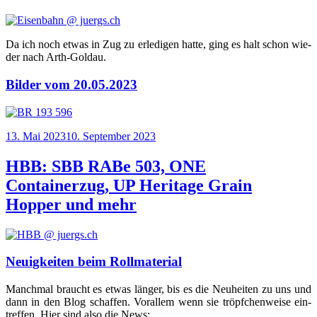
Da ich noch etwas in Zug zu erle­di­gen hat­te, ging es halt schon wie­
der nach Arth-Goldau.
Bilder vom 20.05.2023
Veröffentlicht
13. Mai 2023
10. September 2023
am
HBB: SBB RABe 503, ONE
Containerzug, UP Heritage Grain
Hopper und mehr
Neuigkeiten beim Rollmaterial
Manch­mal braucht es etwas län­ger, bis es die Neu­hei­ten zu uns und
dann in den Blog schaf­fen. Vor­al­lem wenn sie tröpf­chen­wei­se ein­
tref­fen. Hier sind also die News: