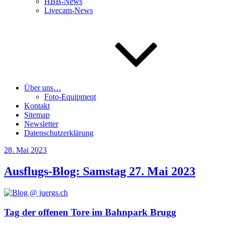
HBB-News
Livecam-News
Über uns…
Foto-Equipment
Kontakt
Sitemap
Newsletter
Datenschutzerklärung
Veröffentlicht
28. Mai 2023
am
Ausflugs-Blog: Samstag 27. Mai 2023
Tag der offenen Tore im Bahnpark Brugg