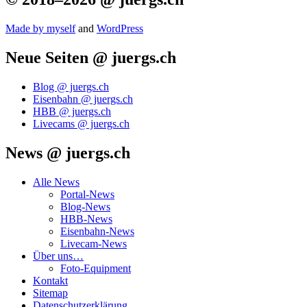
Made by mys­elf
and
Word­Press
Neue Seiten @ juergs.ch
Blog @ juergs.ch
Eisenbahn @ juergs.ch
HBB @ juergs.ch
Livecams @ juergs.ch
News @ juergs.ch
Alle News
Portal-News
Blog-News
HBB-News
Eisenbahn-News
Livecam-News
Über uns…
Foto-Equipment
Kontakt
Sitemap
Datenschutzerklärung