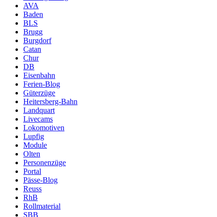
AVA
Baden
BLS
Brugg
Burgdorf
Catan
Chur
DB
Eisenbahn
Ferien-Blog
Güterzüge
Heitersberg-Bahn
Landquart
Livecams
Lokomotiven
Lupfig
Module
Olten
Personenzüge
Portal
Pässe-Blog
Reuss
RhB
Rollmaterial
SBB