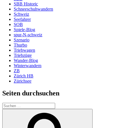
SBB Historic
Schneeschuhwandern
Schweiz
Seefahrer
SOB
Spiele-Blog
spur-N-schweiz
Szenario
Thurbo
Triebwagen
Triebzüge
Wander-Blog
Winterwandern
ZB
Zürich HB
Zürichsee
Seiten durchsuchen
Suchen
nach:
Suchen