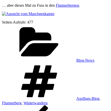
… aber die­ses Mal zu Fuss in den
Flum­ser­ber­gen
.
Sei­ten-Auf­ru­fe:
477
Kategorien
Blog-News
Schlagwörter
Ausflugs-Blog
,
Flumserberg
,
Winterwandern
Beitragsnavigation
Vorheriger