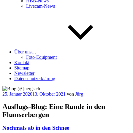
HBB-News
Livecam-News
Über uns…
Foto-Equipment
Kontakt
Sitemap
Newsletter
Datenschutzerklärung
Veröffentlicht
25. Januar 2020
13. Oktober 2021
von
Jürg
am
Ausflugs-Blog: Eine Runde in den
Flumserbergen
Nochmals ab in den Schnee