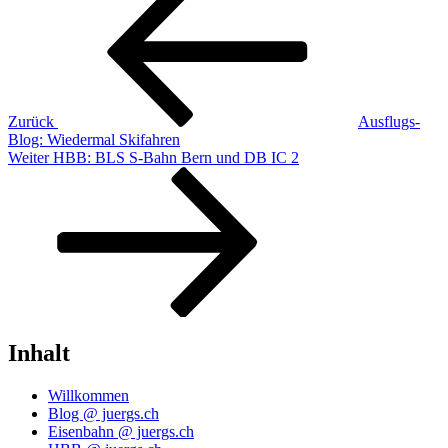
Beitrag
Zurück
Ausflugs-
Blog: Wiedermal Skifahren
Nächster
Weiter
HBB: BLS S‑Bahn Bern und DB IC 2
Beitrag
Inhalt
Willkommen
Blog @ juergs.ch
Eisenbahn @ juergs.ch