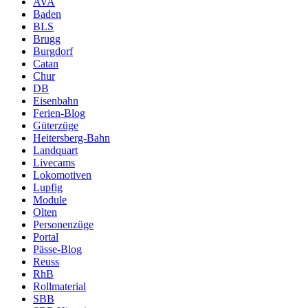
AVA
Baden
BLS
Brugg
Burgdorf
Catan
Chur
DB
Eisenbahn
Ferien-Blog
Güterzüge
Heitersberg-Bahn
Landquart
Livecams
Lokomotiven
Lupfig
Module
Olten
Personenzüge
Portal
Pässe-Blog
Reuss
RhB
Rollmaterial
SBB