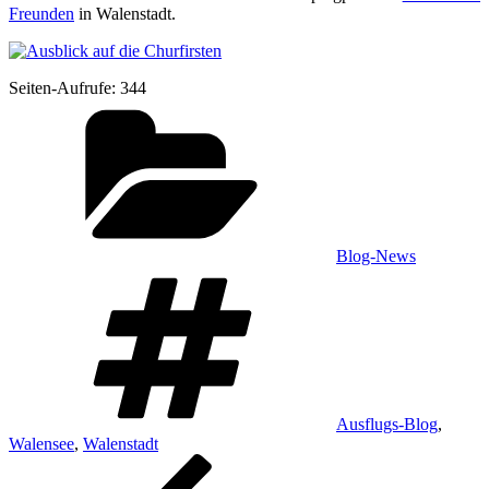
Freun­den
in Walenstadt.
Sei­ten-Auf­ru­fe:
344
Kategorien
Blog-News
Schlagwörter
Ausflugs-Blog
,
Walensee
,
Walenstadt
Beitragsnavigation
Vorheriger
Beitrag