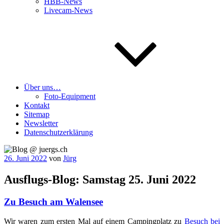
HBB-News
Livecam-News
Über uns…
Foto-Equipment
Kontakt
Sitemap
Newsletter
Datenschutzerklärung
Veröffentlicht
26. Juni 2022
von
Jürg
am
Ausflugs-Blog: Samstag 25. Juni 2022
Zu Besuch am Walensee
Wir waren zum ers­ten Mal auf einem Cam­ping­platz zu
Besuch bei