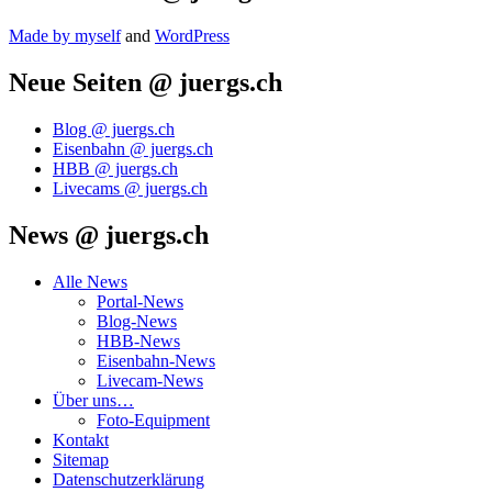
Made by mys­elf
and
Word­Press
Neue Seiten @ juergs.ch
Blog @ juergs.ch
Eisenbahn @ juergs.ch
HBB @ juergs.ch
Livecams @ juergs.ch
News @ juergs.ch
Alle News
Portal-News
Blog-News
HBB-News
Eisenbahn-News
Livecam-News
Über uns…
Foto-Equipment
Kontakt
Sitemap
Datenschutzerklärung