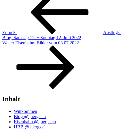
Zurück
Ausflugs-
Blog: Samstag 11. + Sonntag 12. Juni 2022
Nächster
Weiter
Eisenbahn: Bilder vom 03.07.2022
Beitrag
Inhalt
Willkommen
Blog @ juergs.ch
Eisenbahn @ juergs.ch
HBB @ juergs.ch