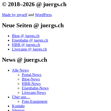
© 2018–2026 @ juergs.ch
Made by mys­elf
and
Word­Press
Neue Seiten @ juergs.ch
Blog @ juergs.ch
Eisenbahn @ juergs.ch
HBB @ juergs.ch
Livecams @ juergs.ch
News @ juergs.ch
Alle News
Portal-News
Blog-News
HBB-News
Eisenbahn-News
Livecam-News
Über uns…
Foto-Equipment
Kontakt
Sitemap