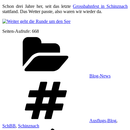
Schon drei Jah­re her, seit das letz­te
Gross­bahn­fest in Schinz­nach
statt­fand. Das Wet­ter pass­te, also waren wir wie­der da.
Sei­ten-Auf­ru­fe:
668
Kategorien
Blog-News
Schlagwörter
Ausflugs-Blog
,
SchBB
,
Schinznach