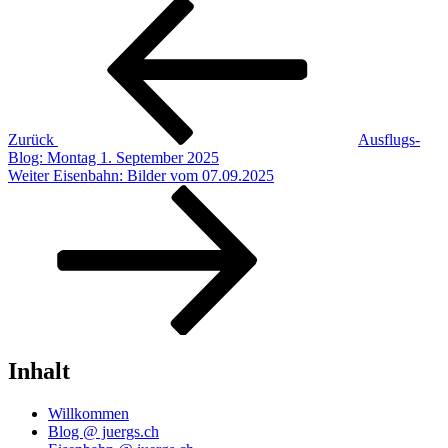
Beitragsnavigation
Vorheriger
Beitrag
Zurück
Ausflugs-
Blog: Montag 1. September 2025
Nächster
Weiter
Eisenbahn: Bilder vom 07.09.2025
Beitrag
Inhalt
Willkommen
Blog @ juergs.ch