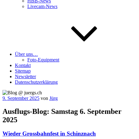
HBB-News
Livecam-News
Über uns…
Foto-Equipment
Kontakt
Sitemap
Newsletter
Datenschutzerklärung
Veröffentlicht
9. September 2025
von
Jürg
am
Ausflugs-Blog: Samstag 6. September
2025
Wieder Grossbahnfest in Schinznach