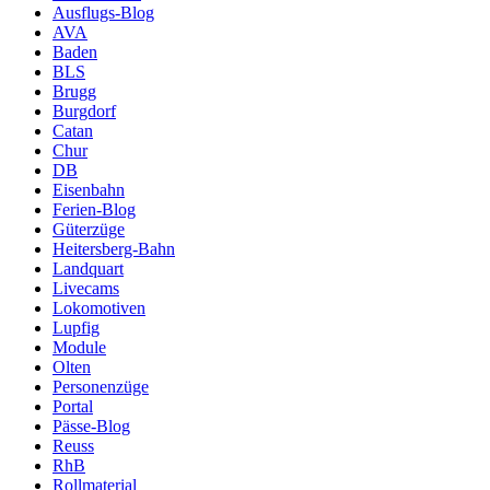
Ausflugs-Blog
AVA
Baden
BLS
Brugg
Burgdorf
Catan
Chur
DB
Eisenbahn
Ferien-Blog
Güterzüge
Heitersberg-Bahn
Landquart
Livecams
Lokomotiven
Lupfig
Module
Olten
Personenzüge
Portal
Pässe-Blog
Reuss
RhB
Rollmaterial