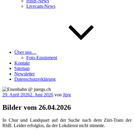
HBB-News
Livecam-News
Über uns…
Foto-Equipment
Kontakt
Sitemap
Newsletter
Datenschutzerklärung
Veröffentlicht
29. April 2026
2. Juni 2026
von
Jürg
am
Bilder vom 26.04.2026
In Chur und Land­quart auf der Suche nach dem Züri-Tram der
RhB. Lei­der erfolg­los, da der Lok­dienst nicht stimmte.