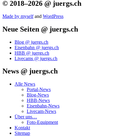
© 2018–2026 @ juergs.ch
Made by mys­elf
and
Word­Press
Neue Seiten @ juergs.ch
Blog @ juergs.ch
Eisenbahn @ juergs.ch
HBB @ juergs.ch
Livecams @ juergs.ch
News @ juergs.ch
Alle News
Portal-News
Blog-News
HBB-News
Eisenbahn-News
Livecam-News
Über uns…
Foto-Equipment
Kontakt
Sitemap