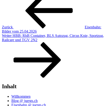
Zurück
Eisenbahn:
Bilder vom 25.04.2026
Nächster
Weiter
HBB: RhB Container, BLS Autozug, Circus Knie, Sportzug,
Beitrag
Railcare und TGV 2N2
Inhalt
Willkommen
Blog @ juergs.ch
Eisenbahn @ juergs.ch