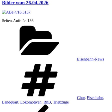
Bilder vom 26.04.2026
Sei­ten-Auf­ru­fe:
136
Kategorien
Eisenbahn-News
Schlagwörter
Chur
,
Eisenbahn
,
Landquart
,
Lokomotiven
,
RhB
,
Triebzüge
Beitragsnavigation
Vorheriger
Beitrag