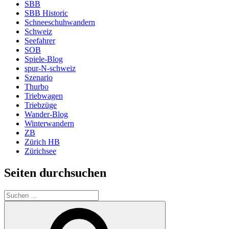
SBB
SBB Historic
Schneeschuhwandern
Schweiz
Seefahrer
SOB
Spiele-Blog
spur-N-schweiz
Szenario
Thurbo
Triebwagen
Triebzüge
Wander-Blog
Winterwandern
ZB
Zürich HB
Zürichsee
Seiten durchsuchen
Suchen
nach:
Suchen