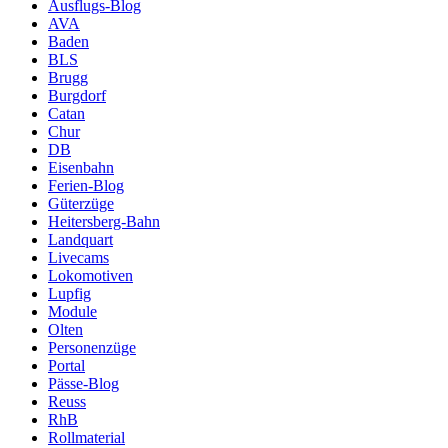
Ausflugs-Blog
AVA
Baden
BLS
Brugg
Burgdorf
Catan
Chur
DB
Eisenbahn
Ferien-Blog
Güterzüge
Heitersberg-Bahn
Landquart
Livecams
Lokomotiven
Lupfig
Module
Olten
Personenzüge
Portal
Pässe-Blog
Reuss
RhB
Rollmaterial