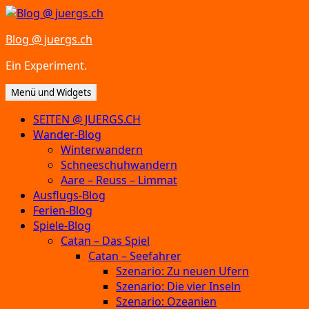
Zum
Inhalt
Blog @ juergs.ch
springen
Ein Experiment.
Menü und Widgets
SEITEN @ JUERGS.CH
Wander-Blog
Winterwandern
Schneeschuhwandern
Aare – Reuss – Limmat
Ausflugs-Blog
Ferien-Blog
Spiele-Blog
Catan – Das Spiel
Catan – Seefahrer
Szenario: Zu neuen Ufern
Szenario: Die vier Inseln
Szenario: Ozeanien