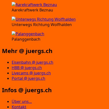
Aarekraftwerk Beznau
Unterwegs Richtung Wolfhalden
Palanggenbach
Mehr @ juergs.ch
Eisenbahn @ juergs.ch
HBB @ juergs.ch
Livecams @ juergs.ch
Portal @ juergs.ch
Infos @ juergs.ch
Über uns…
Kontakt