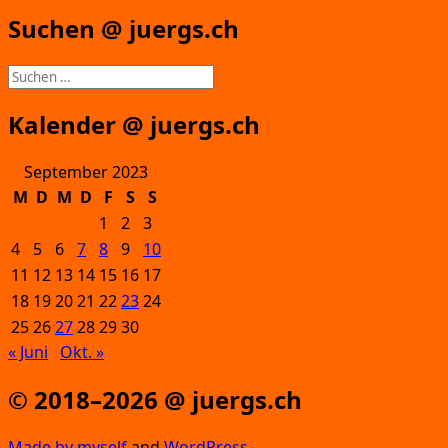
Suchen @ juergs.ch
Suchen
nach:
Kalender @ juergs.ch
September 2023
M
D
M
D
F
S
S
1
2
3
4
5
6
7
8
9
10
11
12
13
14
15
16
17
18
19
20
21
22
23
24
25
26
27
28
29
30
« Juni
Okt. »
© 2018–2026 @ juergs.ch
Made by mys­elf
and
Word­Press