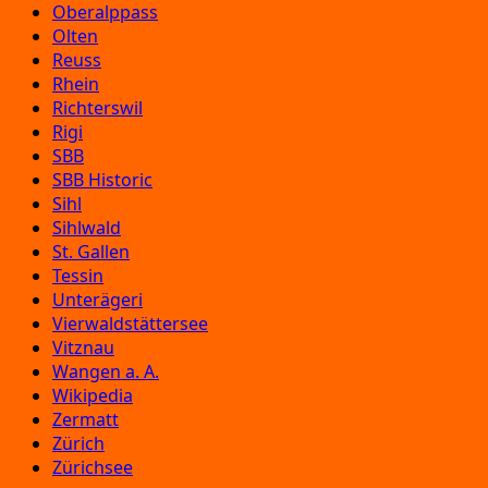
Oberalppass
Olten
Reuss
Rhein
Richterswil
Rigi
SBB
SBB Historic
Sihl
Sihlwald
St. Gallen
Tessin
Unterägeri
Vierwaldstättersee
Vitznau
Wangen a. A.
Wikipedia
Zermatt
Zürich
Zürichsee