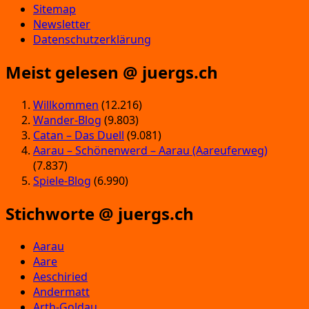
Sitemap
Newsletter
Datenschutzerklärung
Meist gelesen @ juergs.ch
Willkommen
(12.216)
Wander-Blog
(9.803)
Catan – Das Duell
(9.081)
Aarau – Schönenwerd – Aarau (Aareuferweg)
(7.837)
Spiele-Blog
(6.990)
Stichworte @ juergs.ch
Aarau
Aare
Aeschiried
Andermatt
Arth-Goldau