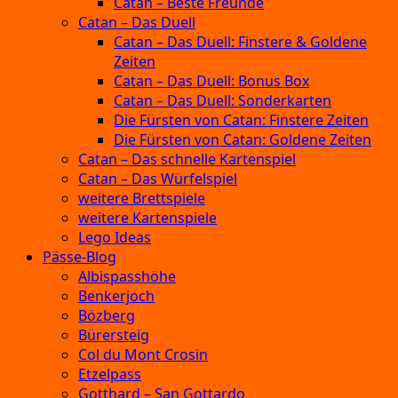
Catan – Beste Freunde
Catan – Das Duell
Catan – Das Duell: Finstere & Goldene
Zeiten
Catan – Das Duell: Bonus Box
Catan – Das Duell: Sonderkarten
Die Fürsten von Catan: Finstere Zeiten
Die Fürsten von Catan: Goldene Zeiten
Catan – Das schnelle Kartenspiel
Catan – Das Würfelspiel
weitere Brettspiele
weitere Kartenspiele
Lego Ideas
Pässe-Blog
Albispasshöhe
Benkerjoch
Bözberg
Bürersteig
Col du Mont Crosin
Etzelpass
Gotthard – San Gottardo