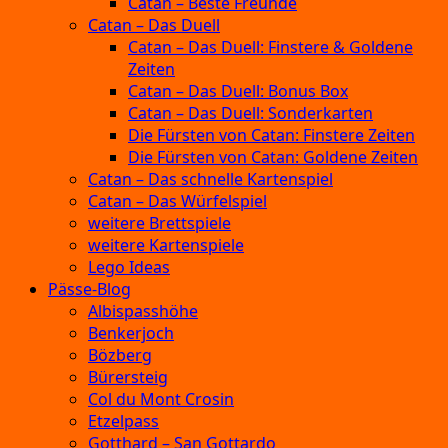
Catan – Beste Freunde
Catan – Das Duell
Catan – Das Duell: Finstere & Goldene
Zeiten
Catan – Das Duell: Bonus Box
Catan – Das Duell: Sonderkarten
Die Fürsten von Catan: Finstere Zeiten
Die Fürsten von Catan: Goldene Zeiten
Catan – Das schnelle Kartenspiel
Catan – Das Würfelspiel
weitere Brettspiele
weitere Kartenspiele
Lego Ideas
Pässe-Blog
Albispasshöhe
Benkerjoch
Bözberg
Bürersteig
Col du Mont Crosin
Etzelpass
Gotthard – San Gottardo