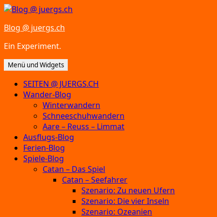
Zum
Inhalt
Blog @ juergs.ch
springen
Ein Experiment.
Menü und Widgets
SEITEN @ JUERGS.CH
Wander-Blog
Winterwandern
Schneeschuhwandern
Aare – Reuss – Limmat
Ausflugs-Blog
Ferien-Blog
Spiele-Blog
Catan – Das Spiel
Catan – Seefahrer
Szenario: Zu neuen Ufern
Szenario: Die vier Inseln
Szenario: Ozeanien