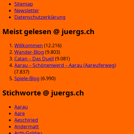
Sitemap
Newsletter
Datenschutzerklärung
Meist gelesen @ juergs.ch
Willkommen
(12.216)
Wander-Blog
(9.803)
Catan – Das Duell
(9.081)
Aarau – Schönenwerd – Aarau (Aareuferweg)
(7.837)
Spiele-Blog
(6.990)
Stichworte @ juergs.ch
Aarau
Aare
Aeschiried
Andermatt
Arth-Goldau