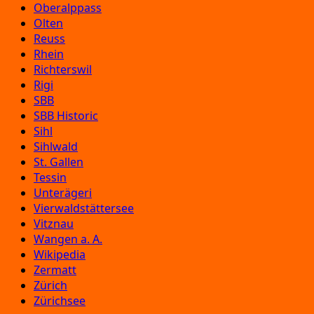
Oberalppass
Olten
Reuss
Rhein
Richterswil
Rigi
SBB
SBB Historic
Sihl
Sihlwald
St. Gallen
Tessin
Unterägeri
Vierwaldstättersee
Vitznau
Wangen a. A.
Wikipedia
Zermatt
Zürich
Zürichsee