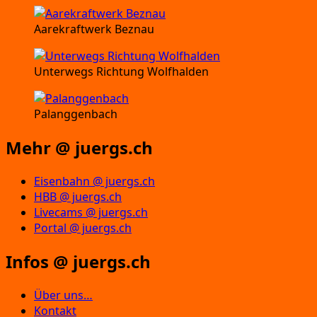
Aarekraftwerk Beznau
Unterwegs Richtung Wolfhalden
Palanggenbach
Mehr @ juergs.ch
Eisenbahn @ juergs.ch
HBB @ juergs.ch
Livecams @ juergs.ch
Portal @ juergs.ch
Infos @ juergs.ch
Über uns…
Kontakt