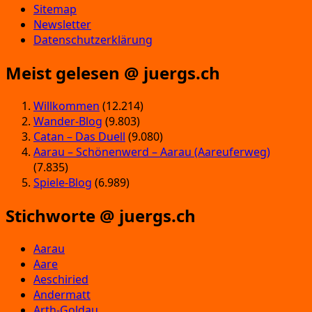
Sitemap
Newsletter
Datenschutzerklärung
Meist gelesen @ juergs.ch
Willkommen
(12.214)
Wander-Blog
(9.803)
Catan – Das Duell
(9.080)
Aarau – Schönenwerd – Aarau (Aareuferweg)
(7.835)
Spiele-Blog
(6.989)
Stichworte @ juergs.ch
Aarau
Aare
Aeschiried
Andermatt
Arth-Goldau