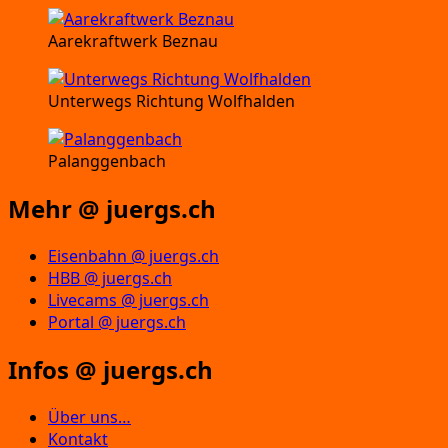
Aarekraftwerk Beznau
Unterwegs Richtung Wolfhalden
Palanggenbach
Mehr @ juergs.ch
Eisenbahn @ juergs.ch
HBB @ juergs.ch
Livecams @ juergs.ch
Portal @ juergs.ch
Infos @ juergs.ch
Über uns…
Kontakt