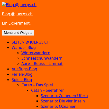
Zum
Inhalt
Blog @ juergs.ch
springen
Ein Experiment.
Menü und Widgets
SEITEN @ JUERGS.CH
Wander-Blog
Winterwandern
Schneeschuhwandern
Aare – Reuss – Limmat
Ausflugs-Blog
Ferien-Blog
Spiele-Blog
Catan – Das Spiel
Catan – Seefahrer
Szenario: Zu neuen Ufern
Szenario: Die vier Inseln
Szenario: Ozeanien