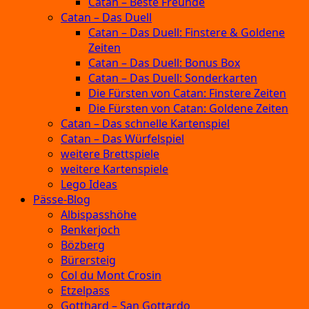
Catan – Beste Freunde
Catan – Das Duell
Catan – Das Duell: Finstere & Goldene
Zeiten
Catan – Das Duell: Bonus Box
Catan – Das Duell: Sonderkarten
Die Fürsten von Catan: Finstere Zeiten
Die Fürsten von Catan: Goldene Zeiten
Catan – Das schnelle Kartenspiel
Catan – Das Würfelspiel
weitere Brettspiele
weitere Kartenspiele
Lego Ideas
Pässe-Blog
Albispasshöhe
Benkerjoch
Bözberg
Bürersteig
Col du Mont Crosin
Etzelpass
Gotthard – San Gottardo