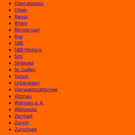
Oberalppass
Olten
Reuss
Rhein
Richterswil
Rigi
SBB
SBB Historic
Sihl
Sihlwald
St. Gallen
Tessin
Unterägeri
Vierwaldstättersee
Vitznau
Wangen a. A.
Wikipedia
Zermatt
Zürich
Zürichsee