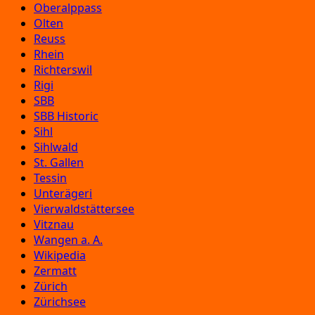
Oberalppass
Olten
Reuss
Rhein
Richterswil
Rigi
SBB
SBB Historic
Sihl
Sihlwald
St. Gallen
Tessin
Unterägeri
Vierwaldstättersee
Vitznau
Wangen a. A.
Wikipedia
Zermatt
Zürich
Zürichsee