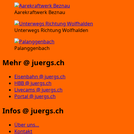
Aarekraftwerk Beznau
Unterwegs Richtung Wolfhalden
Palanggenbach
Mehr @ juergs.ch
Eisenbahn @ juergs.ch
HBB @ juergs.ch
Livecams @ juergs.ch
Portal @ juergs.ch
Infos @ juergs.ch
Über uns…
Kontakt