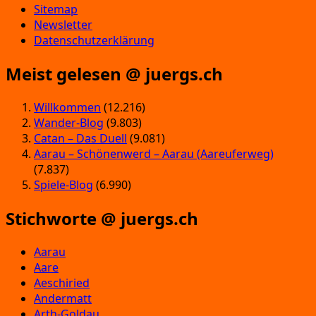
Sitemap
Newsletter
Datenschutzerklärung
Meist gelesen @ juergs.ch
Willkommen
(12.216)
Wander-Blog
(9.803)
Catan – Das Duell
(9.081)
Aarau – Schönenwerd – Aarau (Aareuferweg)
(7.837)
Spiele-Blog
(6.990)
Stichworte @ juergs.ch
Aarau
Aare
Aeschiried
Andermatt
Arth-Goldau