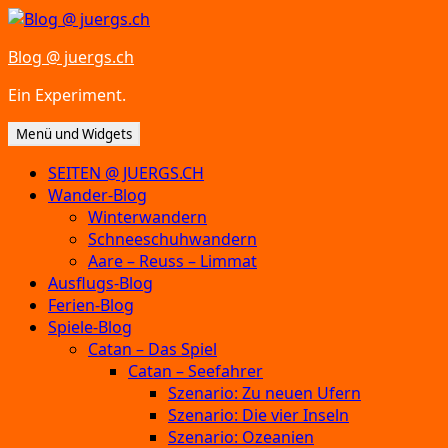
Zum
Inhalt
Blog @ juergs.ch
springen
Ein Experiment.
Menü und Widgets
SEITEN @ JUERGS.CH
Wander-Blog
Winterwandern
Schneeschuhwandern
Aare – Reuss – Limmat
Ausflugs-Blog
Ferien-Blog
Spiele-Blog
Catan – Das Spiel
Catan – Seefahrer
Szenario: Zu neuen Ufern
Szenario: Die vier Inseln
Szenario: Ozeanien