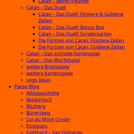
Catan – Beste Freunde
Catan – Das Duell
Catan – Das Duell: Finstere & Goldene
Zeiten
Catan – Das Duell: Bonus Box
Catan – Das Duell: Sonderkarten
Die Fürsten von Catan: Finstere Zeiten
Die Fürsten von Catan: Goldene Zeiten
Catan – Das schnelle Kartenspiel
Catan – Das Würfelspiel
weitere Brettspiele
weitere Kartenspiele
Lego Ideas
Pässe-Blog
Albispasshöhe
Benkerjoch
Bözberg
Bürersteig
Col du Mont Crosin
Etzelpass
Gotthard – San Gottardo