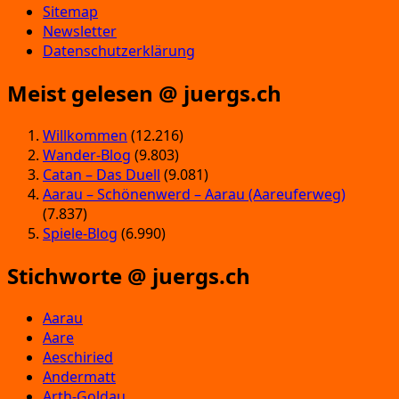
Sitemap
Newsletter
Datenschutzerklärung
Meist gelesen @ juergs.ch
Willkommen
(12.216)
Wander-Blog
(9.803)
Catan – Das Duell
(9.081)
Aarau – Schönenwerd – Aarau (Aareuferweg)
(7.837)
Spiele-Blog
(6.990)
Stichworte @ juergs.ch
Aarau
Aare
Aeschiried
Andermatt
Arth-Goldau