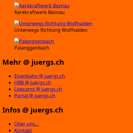
Aarekraftwerk Beznau
Unterwegs Richtung Wolfhalden
Palanggenbach
Mehr @ juergs.ch
Eisenbahn @ juergs.ch
HBB @ juergs.ch
Livecams @ juergs.ch
Portal @ juergs.ch
Infos @ juergs.ch
Über uns…
Kontakt