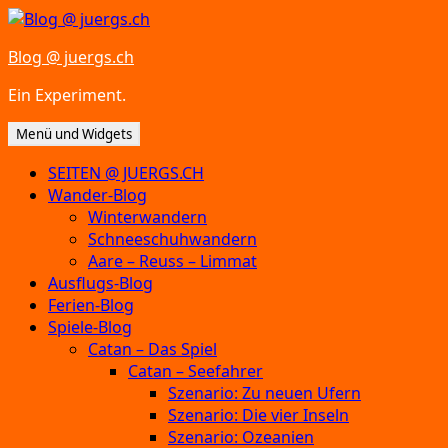
Zum
Inhalt
Blog @ juergs.ch
springen
Ein Experiment.
Menü und Widgets
SEITEN @ JUERGS.CH
Wander-Blog
Winterwandern
Schneeschuhwandern
Aare – Reuss – Limmat
Ausflugs-Blog
Ferien-Blog
Spiele-Blog
Catan – Das Spiel
Catan – Seefahrer
Szenario: Zu neuen Ufern
Szenario: Die vier Inseln
Szenario: Ozeanien