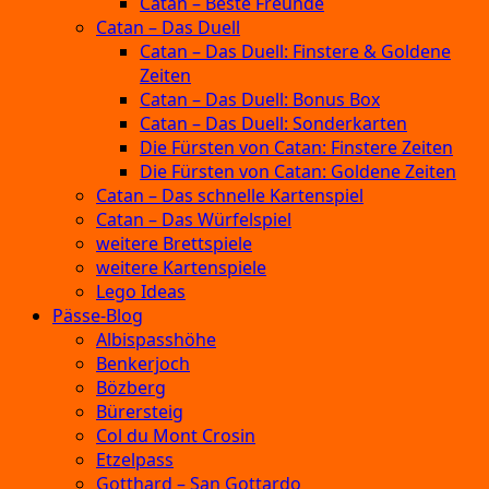
Catan – Beste Freunde
Catan – Das Duell
Catan – Das Duell: Finstere & Goldene
Zeiten
Catan – Das Duell: Bonus Box
Catan – Das Duell: Sonderkarten
Die Fürsten von Catan: Finstere Zeiten
Die Fürsten von Catan: Goldene Zeiten
Catan – Das schnelle Kartenspiel
Catan – Das Würfelspiel
weitere Brettspiele
weitere Kartenspiele
Lego Ideas
Pässe-Blog
Albispasshöhe
Benkerjoch
Bözberg
Bürersteig
Col du Mont Crosin
Etzelpass
Gotthard – San Gottardo