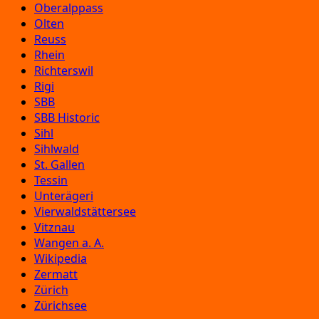
Oberalppass
Olten
Reuss
Rhein
Richterswil
Rigi
SBB
SBB Historic
Sihl
Sihlwald
St. Gallen
Tessin
Unterägeri
Vierwaldstättersee
Vitznau
Wangen a. A.
Wikipedia
Zermatt
Zürich
Zürichsee