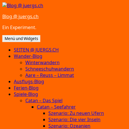
Zum
Inhalt
Blog @ juergs.ch
springen
Ein Experiment.
Menü und Widgets
SEITEN @ JUERGS.CH
Wander-Blog
Winterwandern
Schneeschuhwandern
Aare – Reuss – Limmat
Ausflugs-Blog
Ferien-Blog
Spiele-Blog
Catan – Das Spiel
Catan – Seefahrer
Szenario: Zu neuen Ufern
Szenario: Die vier Inseln
Szenario: Ozeanien