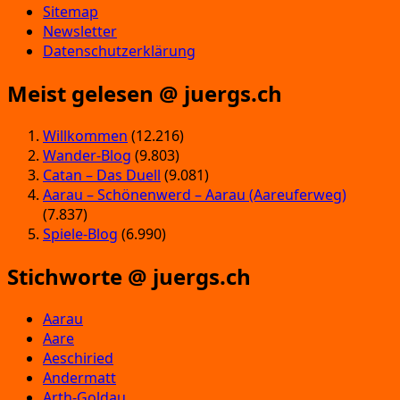
Sitemap
Newsletter
Datenschutzerklärung
Meist gelesen @ juergs.ch
Willkommen
(12.216)
Wander-Blog
(9.803)
Catan – Das Duell
(9.081)
Aarau – Schönenwerd – Aarau (Aareuferweg)
(7.837)
Spiele-Blog
(6.990)
Stichworte @ juergs.ch
Aarau
Aare
Aeschiried
Andermatt
Arth-Goldau