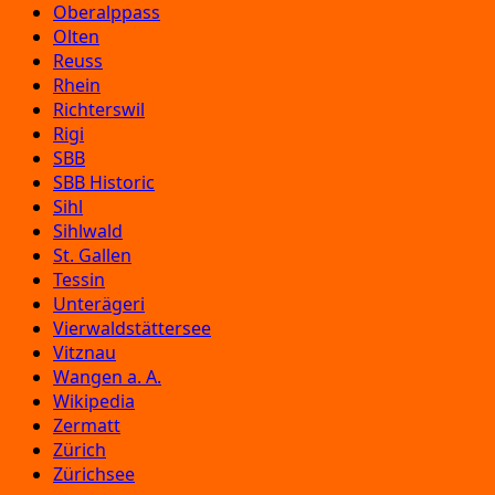
Oberalppass
Olten
Reuss
Rhein
Richterswil
Rigi
SBB
SBB Historic
Sihl
Sihlwald
St. Gallen
Tessin
Unterägeri
Vierwaldstättersee
Vitznau
Wangen a. A.
Wikipedia
Zermatt
Zürich
Zürichsee