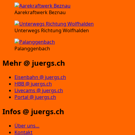
Aarekraftwerk Beznau
Unterwegs Richtung Wolfhalden
Palanggenbach
Mehr @ juergs.ch
Eisenbahn @ juergs.ch
HBB @ juergs.ch
Livecams @ juergs.ch
Portal @ juergs.ch
Infos @ juergs.ch
Über uns…
Kontakt