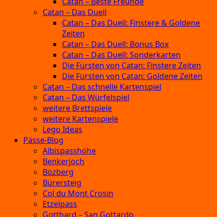
Catan – Beste Freunde
Catan – Das Duell
Catan – Das Duell: Finstere & Goldene
Zeiten
Catan – Das Duell: Bonus Box
Catan – Das Duell: Sonderkarten
Die Fürsten von Catan: Finstere Zeiten
Die Fürsten von Catan: Goldene Zeiten
Catan – Das schnelle Kartenspiel
Catan – Das Würfelspiel
weitere Brettspiele
weitere Kartenspiele
Lego Ideas
Pässe-Blog
Albispasshöhe
Benkerjoch
Bözberg
Bürersteig
Col du Mont Crosin
Etzelpass
Gotthard – San Gottardo