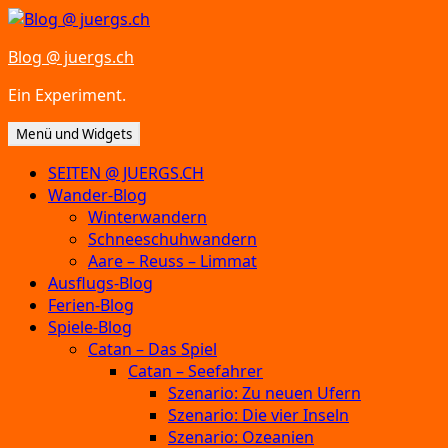
Zum
Inhalt
Blog @ juergs.ch
springen
Ein Experiment.
Menü und Widgets
SEITEN @ JUERGS.CH
Wander-Blog
Winterwandern
Schneeschuhwandern
Aare – Reuss – Limmat
Ausflugs-Blog
Ferien-Blog
Spiele-Blog
Catan – Das Spiel
Catan – Seefahrer
Szenario: Zu neuen Ufern
Szenario: Die vier Inseln
Szenario: Ozeanien