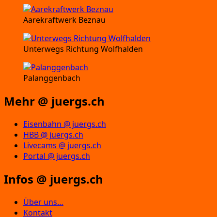
Aarekraftwerk Beznau
Unterwegs Richtung Wolfhalden
Palanggenbach
Mehr @ juergs.ch
Eisenbahn @ juergs.ch
HBB @ juergs.ch
Livecams @ juergs.ch
Portal @ juergs.ch
Infos @ juergs.ch
Über uns…
Kontakt