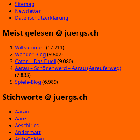
Sitemap
Newsletter
Datenschutzerklärung
Meist gelesen @ juergs.ch
Willkommen
(12.211)
Wander-Blog
(9.802)
Catan – Das Duell
(9.080)
Aarau – Schönenwerd – Aarau (Aareuferweg)
(7.833)
Spiele-Blog
(6.989)
Stichworte @ juergs.ch
Aarau
Aare
Aeschiried
Andermatt
Arth-Goldau