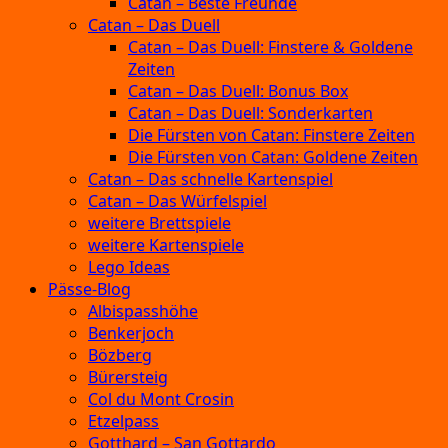
Catan – Beste Freunde
Catan – Das Duell
Catan – Das Duell: Finstere & Goldene
Zeiten
Catan – Das Duell: Bonus Box
Catan – Das Duell: Sonderkarten
Die Fürsten von Catan: Finstere Zeiten
Die Fürsten von Catan: Goldene Zeiten
Catan – Das schnelle Kartenspiel
Catan – Das Würfelspiel
weitere Brettspiele
weitere Kartenspiele
Lego Ideas
Pässe-Blog
Albispasshöhe
Benkerjoch
Bözberg
Bürersteig
Col du Mont Crosin
Etzelpass
Gotthard – San Gottardo