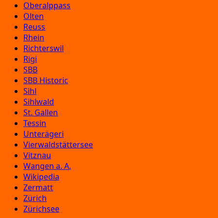
Oberalppass
Olten
Reuss
Rhein
Richterswil
Rigi
SBB
SBB Historic
Sihl
Sihlwald
St. Gallen
Tessin
Unterägeri
Vierwaldstättersee
Vitznau
Wangen a. A.
Wikipedia
Zermatt
Zürich
Zürichsee