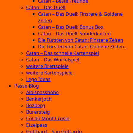
Catan – Beste Freunde
Catan – Das Duell
Catan – Das Duell: Finstere & Goldene
Zeiten
Catan – Das Duell: Bonus Box
Catan – Das Duell: Sonderkarten
Die Fürsten von Catan: Finstere Zeiten
Die Fürsten von Catan: Goldene Zeiten
Catan – Das schnelle Kartenspiel
Catan – Das Würfelspiel
weitere Brettspiele
weitere Kartenspiele
Lego Ideas
Pässe-Blog
Albispasshöhe
Benkerjoch
Bözberg
Bürersteig
Col du Mont Crosin
Etzelpass
Gotthard – San Gottardo