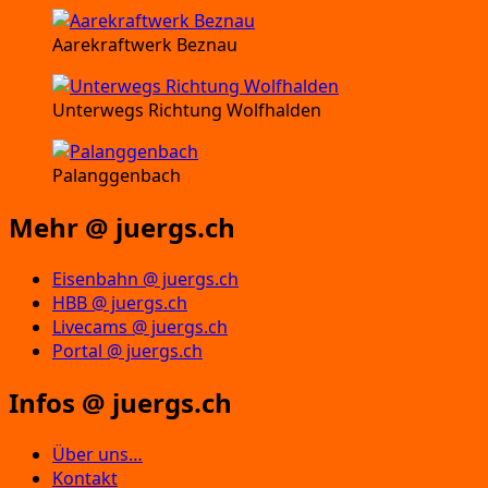
Aarekraftwerk Beznau
Unterwegs Richtung Wolfhalden
Palanggenbach
Mehr @ juergs.ch
Eisenbahn @ juergs.ch
HBB @ juergs.ch
Livecams @ juergs.ch
Portal @ juergs.ch
Infos @ juergs.ch
Über uns…
Kontakt