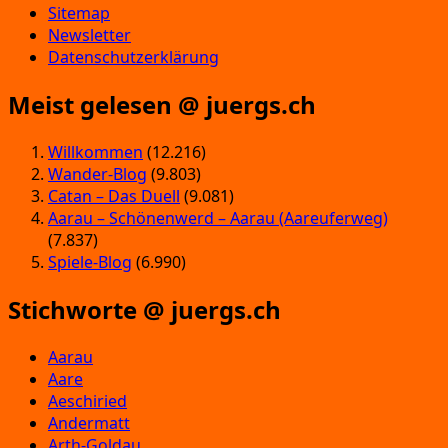
Sitemap
Newsletter
Datenschutzerklärung
Meist gelesen @ juergs.ch
Willkommen
(12.216)
Wander-Blog
(9.803)
Catan – Das Duell
(9.081)
Aarau – Schönenwerd – Aarau (Aareuferweg)
(7.837)
Spiele-Blog
(6.990)
Stichworte @ juergs.ch
Aarau
Aare
Aeschiried
Andermatt
Arth-Goldau