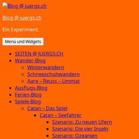
Zum
Inhalt
Blog @ juergs.ch
springen
Ein Experiment.
Menü und Widgets
SEITEN @ JUERGS.CH
Wander-Blog
Winterwandern
Schneeschuhwandern
Aare – Reuss – Limmat
Ausflugs-Blog
Ferien-Blog
Spiele-Blog
Catan – Das Spiel
Catan – Seefahrer
Szenario: Zu neuen Ufern
Szenario: Die vier Inseln
Szenario: Ozeanien