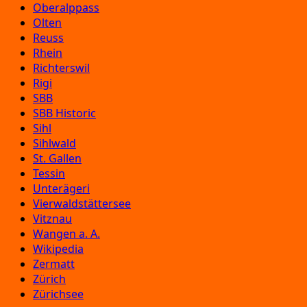
Oberalppass
Olten
Reuss
Rhein
Richterswil
Rigi
SBB
SBB Historic
Sihl
Sihlwald
St. Gallen
Tessin
Unterägeri
Vierwaldstättersee
Vitznau
Wangen a. A.
Wikipedia
Zermatt
Zürich
Zürichsee