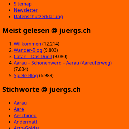
Sitemap
Newsletter
Datenschutzerklärung
Meist gelesen @ juergs.ch
Willkommen
(12.214)
Wander-Blog
(9.803)
Catan – Das Duell
(9.080)
Aarau – Schönenwerd – Aarau (Aareuferweg)
(7.834)
Spiele-Blog
(6.989)
Stichworte @ juergs.ch
Aarau
Aare
Aeschiried
Andermatt
Arth-Goldau