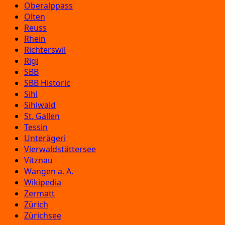
Oberalppass
Olten
Reuss
Rhein
Richterswil
Rigi
SBB
SBB Historic
Sihl
Sihlwald
St. Gallen
Tessin
Unterägeri
Vierwaldstättersee
Vitznau
Wangen a. A.
Wikipedia
Zermatt
Zürich
Zürichsee