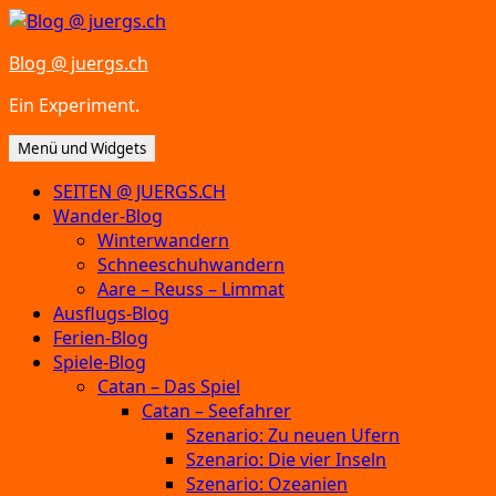
Zum
Inhalt
Blog @ juergs.ch
springen
Ein Experiment.
Menü und Widgets
SEITEN @ JUERGS.CH
Wander-Blog
Winterwandern
Schneeschuhwandern
Aare – Reuss – Limmat
Ausflugs-Blog
Ferien-Blog
Spiele-Blog
Catan – Das Spiel
Catan – Seefahrer
Szenario: Zu neuen Ufern
Szenario: Die vier Inseln
Szenario: Ozeanien