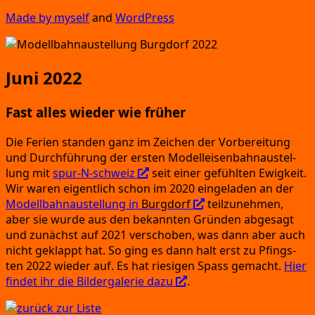
Made by mys­elf
and
Word­Press
Juni 2022
Fast alles wieder wie früher
Die Feri­en stan­den ganz im Zei­chen der Vor­be­rei­tung
und Durch­füh­rung der ers­ten Modell­ei­sen­bahn­au­stel­
lung mit
spur-N-schweiz
seit einer gefühl­ten Ewig­keit.
Wir waren eigent­lich schon im 2020 ein­ge­la­den an der
Modell­bahn­au­stel­lung in
Burg­dorf
teil­zu­neh­men,
aber sie wur­de aus den bekann­ten Grün­den abge­sagt
und zunächst auf 2021 ver­scho­ben,
was dann aber auch
nicht geklappt hat.
So ging es dann halt erst zu Pfings­
ten 2022 wie­der auf.
Es hat rie­si­gen Spass gemacht.
Hier
fin­det ihr die Bil­der­ga­le­rie dazu
.