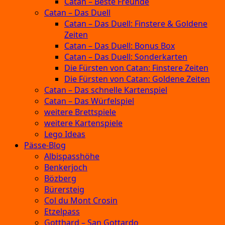
Catan – Beste Freunde
Catan – Das Duell
Catan – Das Duell: Finstere & Goldene
Zeiten
Catan – Das Duell: Bonus Box
Catan – Das Duell: Sonderkarten
Die Fürsten von Catan: Finstere Zeiten
Die Fürsten von Catan: Goldene Zeiten
Catan – Das schnelle Kartenspiel
Catan – Das Würfelspiel
weitere Brettspiele
weitere Kartenspiele
Lego Ideas
Pässe-Blog
Albispasshöhe
Benkerjoch
Bözberg
Bürersteig
Col du Mont Crosin
Etzelpass
Gotthard – San Gottardo