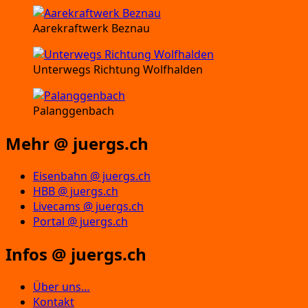
Aarekraftwerk Beznau
Unterwegs Richtung Wolfhalden
Palanggenbach
Mehr @ juergs.ch
Eisenbahn @ juergs.ch
HBB @ juergs.ch
Livecams @ juergs.ch
Portal @ juergs.ch
Infos @ juergs.ch
Über uns…
Kontakt