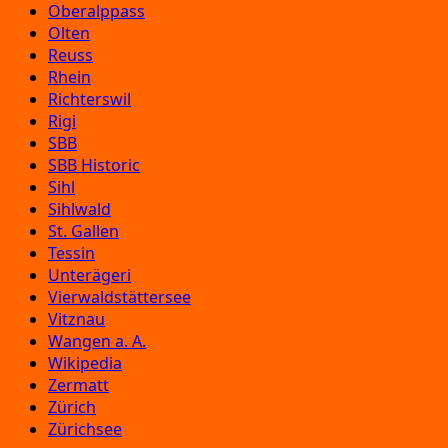
Oberalppass
Olten
Reuss
Rhein
Richterswil
Rigi
SBB
SBB Historic
Sihl
Sihlwald
St. Gallen
Tessin
Unterägeri
Vierwaldstättersee
Vitznau
Wangen a. A.
Wikipedia
Zermatt
Zürich
Zürichsee