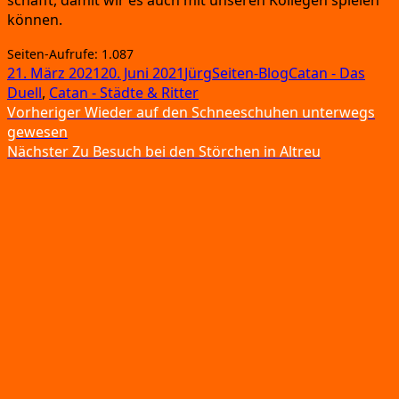
können.
Sei­ten-Auf­ru­fe:
1.087
Veröffentlicht
Autor
Kategorien
Schlagwörter
21. März 2021
20. Juni 2021
Jürg
Seiten-Blog
Catan - Das
am
Duell
,
Catan - Städte & Ritter
Beitragsnavigation
Vorheriger
Vorheriger
Wieder auf den Schneeschuhen unterwegs
Beitrag:
gewesen
Nächster
Nächster
Zu Besuch bei den Störchen in Altreu
Beitrag: