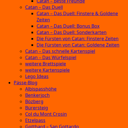
Catan – Beste Freunde
Catan – Das Duell
Catan – Das Duell: Finstere & Goldene
Zeiten
Catan – Das Duell: Bonus Box
Catan – Das Duell: Sonderkarten
Die Fürsten von Catan: Finstere Zeiten
Die Fürsten von Catan: Goldene Zeiten
Catan – Das schnelle Kartenspiel
Catan – Das Würfelspiel
weitere Brettspiele
weitere Kartenspiele
Lego Ideas
Pässe-Blog
Albispasshöhe
Benkerjoch
Bözberg
Bürersteig
Col du Mont Crosin
Etzelpass
Gotthard – San Gottardo