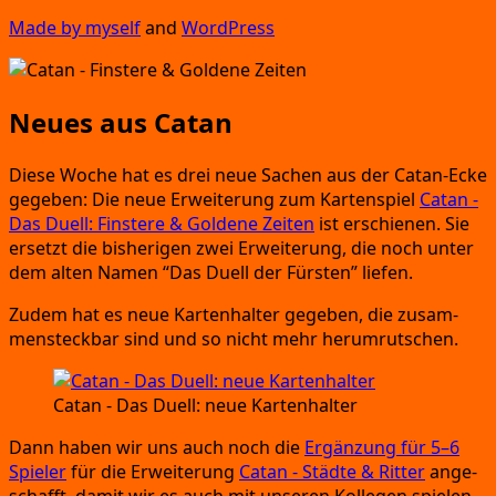
Made by mys­elf
and
Word­Press
Neues aus Catan
Die­se Woche hat es drei neue Sachen aus der Catan-Ecke
gege­ben:
Die neue Erwei­te­rung zum Kar­ten­spiel
Catan
-
Das Duell:
Fins­te­re
&
Gol­de­ne Zei­ten
ist erschie­nen.
Sie
ersetzt die bis­he­ri­gen zwei Erwei­te­rung,
die noch unter
dem alten Namen
“Das Duell der Fürs­ten”
liefen.
Zudem hat es neue Kar­ten­hal­ter gege­ben,
die zusam­
men­steck­bar sind und so nicht mehr herumrutschen.
Catan
- Das Duell:
neue Kartenhalter
Dann haben wir uns auch noch die
Ergän­zung für 5–6
Spie­ler
für die Erwei­te­rung
Catan
- Städ­te
&
Rit­ter
ange­
schafft,
damit wir es auch mit unse­ren Kol­le­gen spie­len