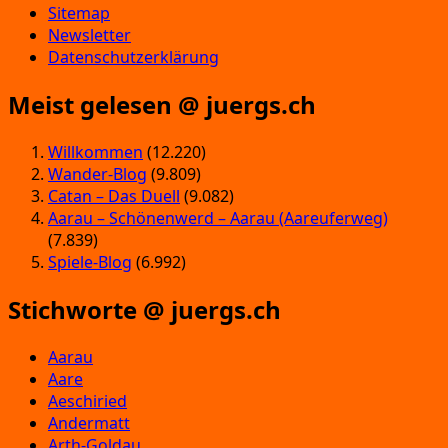
Sitemap
Newsletter
Datenschutzerklärung
Meist gelesen @ juergs.ch
Willkommen
(12.220)
Wander-Blog
(9.809)
Catan – Das Duell
(9.082)
Aarau – Schönenwerd – Aarau (Aareuferweg)
(7.839)
Spiele-Blog
(6.992)
Stichworte @ juergs.ch
Aarau
Aare
Aeschiried
Andermatt
Arth-Goldau