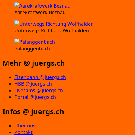
Aarekraftwerk Beznau
Unterwegs Richtung Wolfhalden
Palanggenbach
Mehr @ juergs.ch
Eisenbahn @ juergs.ch
HBB @ juergs.ch
Livecams @ juergs.ch
Portal @ juergs.ch
Infos @ juergs.ch
Über uns…
Kontakt