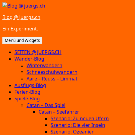
Zum
Inhalt
Blog @ juergs.ch
springen
Ein Experiment.
Menü und Widgets
SEITEN @ JUERGS.CH
Wander-Blog
Winterwandern
Schneeschuhwandern
Aare – Reuss – Limmat
Ausflugs-Blog
Ferien-Blog
Spiele-Blog
Catan – Das Spiel
Catan – Seefahrer
Szenario: Zu neuen Ufern
Szenario: Die vier Inseln
Szenario: Ozeanien