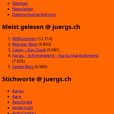
Sitemap
Newsletter
Datenschutzerklärung
Meist gelesen @ juergs.ch
Willkommen
(12.214)
Wander-Blog
(9.803)
Catan – Das Duell
(9.081)
Aarau – Schönenwerd – Aarau (Aareuferweg)
(7.835)
Spiele-Blog
(6.989)
Stichworte @ juergs.ch
Aarau
Aare
Aeschiried
Andermatt
Arth-Goldau