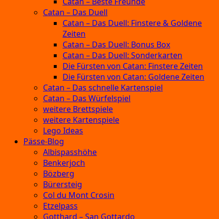
Catan – Beste Freunde
Catan – Das Duell
Catan – Das Duell: Finstere & Goldene
Zeiten
Catan – Das Duell: Bonus Box
Catan – Das Duell: Sonderkarten
Die Fürsten von Catan: Finstere Zeiten
Die Fürsten von Catan: Goldene Zeiten
Catan – Das schnelle Kartenspiel
Catan – Das Würfelspiel
weitere Brettspiele
weitere Kartenspiele
Lego Ideas
Pässe-Blog
Albispasshöhe
Benkerjoch
Bözberg
Bürersteig
Col du Mont Crosin
Etzelpass
Gotthard – San Gottardo