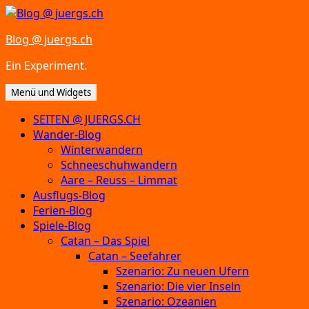
Zum
Inhalt
Blog @ juergs.ch
springen
Ein Experiment.
Menü und Widgets
SEITEN @ JUERGS.CH
Wander-Blog
Winterwandern
Schneeschuhwandern
Aare – Reuss – Limmat
Ausflugs-Blog
Ferien-Blog
Spiele-Blog
Catan – Das Spiel
Catan – Seefahrer
Szenario: Zu neuen Ufern
Szenario: Die vier Inseln
Szenario: Ozeanien