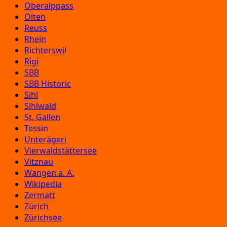
Oberalppass
Olten
Reuss
Rhein
Richterswil
Rigi
SBB
SBB Historic
Sihl
Sihlwald
St. Gallen
Tessin
Unterägeri
Vierwaldstättersee
Vitznau
Wangen a. A.
Wikipedia
Zermatt
Zürich
Zürichsee