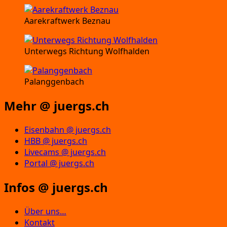
Aarekraftwerk Beznau
Unterwegs Richtung Wolfhalden
Palanggenbach
Mehr @ juergs.ch
Eisenbahn @ juergs.ch
HBB @ juergs.ch
Livecams @ juergs.ch
Portal @ juergs.ch
Infos @ juergs.ch
Über uns…
Kontakt