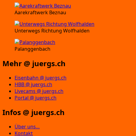
Aarekraftwerk Beznau
Unterwegs Richtung Wolfhalden
Palanggenbach
Mehr @ juergs.ch
Eisenbahn @ juergs.ch
HBB @ juergs.ch
Livecams @ juergs.ch
Portal @ juergs.ch
Infos @ juergs.ch
Über uns…
Kontakt