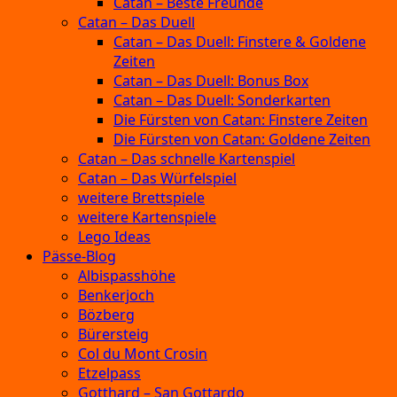
Catan – Beste Freunde
Catan – Das Duell
Catan – Das Duell: Finstere & Goldene
Zeiten
Catan – Das Duell: Bonus Box
Catan – Das Duell: Sonderkarten
Die Fürsten von Catan: Finstere Zeiten
Die Fürsten von Catan: Goldene Zeiten
Catan – Das schnelle Kartenspiel
Catan – Das Würfelspiel
weitere Brettspiele
weitere Kartenspiele
Lego Ideas
Pässe-Blog
Albispasshöhe
Benkerjoch
Bözberg
Bürersteig
Col du Mont Crosin
Etzelpass
Gotthard – San Gottardo