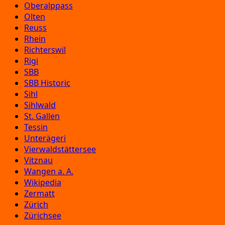
Oberalppass
Olten
Reuss
Rhein
Richterswil
Rigi
SBB
SBB Historic
Sihl
Sihlwald
St. Gallen
Tessin
Unterägeri
Vierwaldstättersee
Vitznau
Wangen a. A.
Wikipedia
Zermatt
Zürich
Zürichsee