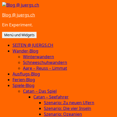
Zum
Inhalt
Blog @ juergs.ch
springen
Ein Experiment.
Menü und Widgets
SEITEN @ JUERGS.CH
Wander-Blog
Winterwandern
Schneeschuhwandern
Aare – Reuss – Limmat
Ausflugs-Blog
Ferien-Blog
Spiele-Blog
Catan – Das Spiel
Catan – Seefahrer
Szenario: Zu neuen Ufern
Szenario: Die vier Inseln
Szenario: Ozeanien