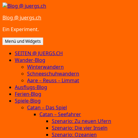
Zum
Inhalt
Blog @ juergs.ch
springen
Ein Experiment.
Menü und Widgets
SEITEN @ JUERGS.CH
Wander-Blog
Winterwandern
Schneeschuhwandern
Aare – Reuss – Limmat
Ausflugs-Blog
Ferien-Blog
Spiele-Blog
Catan – Das Spiel
Catan – Seefahrer
Szenario: Zu neuen Ufern
Szenario: Die vier Inseln
Szenario: Ozeanien