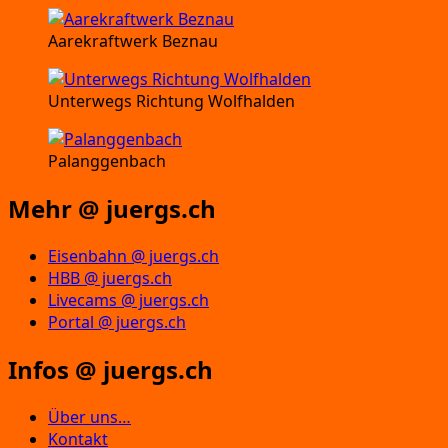
Aarekraftwerk Beznau
Unterwegs Richtung Wolfhalden
Palanggenbach
Mehr @ juergs.ch
Eisenbahn @ juergs.ch
HBB @ juergs.ch
Livecams @ juergs.ch
Portal @ juergs.ch
Infos @ juergs.ch
Über uns…
Kontakt