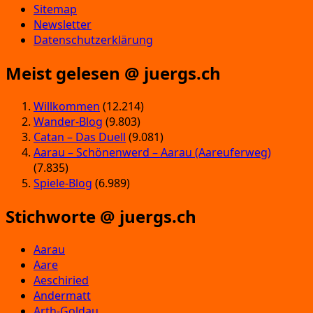
Sitemap
Newsletter
Datenschutzerklärung
Meist gelesen @ juergs.ch
Willkommen
(12.214)
Wander-Blog
(9.803)
Catan – Das Duell
(9.081)
Aarau – Schönenwerd – Aarau (Aareuferweg)
(7.835)
Spiele-Blog
(6.989)
Stichworte @ juergs.ch
Aarau
Aare
Aeschiried
Andermatt
Arth-Goldau