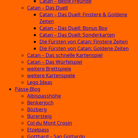
Catan – Beste Freunde
Catan – Das Duell
Catan – Das Duell: Finstere & Goldene
Zeiten
Catan – Das Duell: Bonus Box
Catan – Das Duell: Sonderkarten
Die Fürsten von Catan: Finstere Zeiten
Die Fürsten von Catan: Goldene Zeiten
Catan – Das schnelle Kartenspiel
Catan – Das Würfelspiel
weitere Brettspiele
weitere Kartenspiele
Lego Ideas
Pässe-Blog
Albispasshöhe
Benkerjoch
Bözberg
Bürersteig
Col du Mont Crosin
Etzelpass
Gotthard – San Gottardo