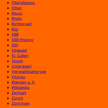
Oberalppass
Olten
Reuss
Rhein
Richterswil
Rigi
SBB
SBB Historic
Sihl
Sihlwald
St. Gallen
Tessin
Unterägeri
Vierwaldstättersee
Vitznau
Wangen a. A.
Wikipedia
Zermatt
Zürich
Zürichsee