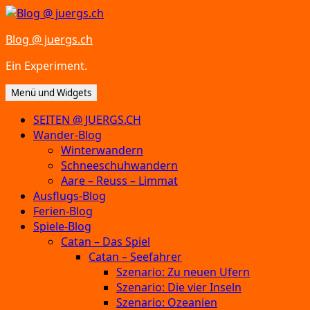
Zum
Inhalt
Blog @ juergs.ch
springen
Ein Experiment.
Menü und Widgets
SEITEN @ JUERGS.CH
Wander-Blog
Winterwandern
Schneeschuhwandern
Aare – Reuss – Limmat
Ausflugs-Blog
Ferien-Blog
Spiele-Blog
Catan – Das Spiel
Catan – Seefahrer
Szenario: Zu neuen Ufern
Szenario: Die vier Inseln
Szenario: Ozeanien