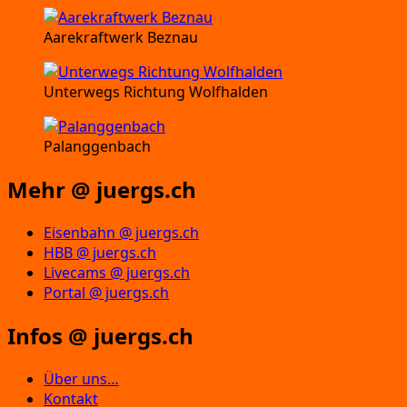
Aarekraftwerk Beznau
Unterwegs Richtung Wolfhalden
Palanggenbach
Mehr @ juergs.ch
Eisenbahn @ juergs.ch
HBB @ juergs.ch
Livecams @ juergs.ch
Portal @ juergs.ch
Infos @ juergs.ch
Über uns…
Kontakt