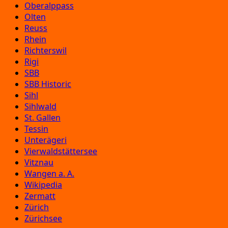
Oberalppass
Olten
Reuss
Rhein
Richterswil
Rigi
SBB
SBB Historic
Sihl
Sihlwald
St. Gallen
Tessin
Unterägeri
Vierwaldstättersee
Vitznau
Wangen a. A.
Wikipedia
Zermatt
Zürich
Zürichsee