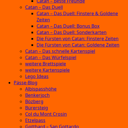
Catan – Beste Freunde
Catan – Das Duell
Catan – Das Duell: Finstere & Goldene
Zeiten
Catan – Das Duell: Bonus Box
Catan – Das Duell: Sonderkarten
Die Fürsten von Catan: Finstere Zeiten
Die Fürsten von Catan: Goldene Zeiten
Catan – Das schnelle Kartenspiel
Catan – Das Würfelspiel
weitere Brettspiele
weitere Kartenspiele
Lego Ideas
Pässe-Blog
Albispasshöhe
Benkerjoch
Bözberg
Bürersteig
Col du Mont Crosin
Etzelpass
Gotthard – San Gottardo