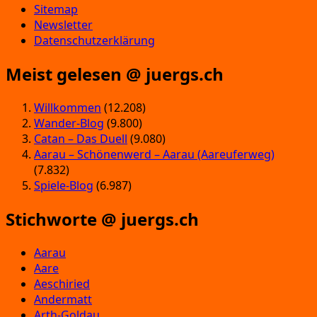
Sitemap
Newsletter
Datenschutzerklärung
Meist gelesen @ juergs.ch
Willkommen
(12.208)
Wander-Blog
(9.800)
Catan – Das Duell
(9.080)
Aarau – Schönenwerd – Aarau (Aareuferweg)
(7.832)
Spiele-Blog
(6.987)
Stichworte @ juergs.ch
Aarau
Aare
Aeschiried
Andermatt
Arth-Goldau