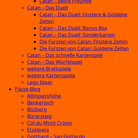
Catan – Beste Freunde
Catan – Das Duell
Catan – Das Duell: Finstere & Goldene
Zeiten
Catan – Das Duell: Bonus Box
Catan – Das Duell: Sonderkarten
Die Fürsten von Catan: Finstere Zeiten
Die Fürsten von Catan: Goldene Zeiten
Catan – Das schnelle Kartenspiel
Catan – Das Würfelspiel
weitere Brettspiele
weitere Kartenspiele
Lego Ideas
Pässe-Blog
Albispasshöhe
Benkerjoch
Bözberg
Bürersteig
Col du Mont Crosin
Etzelpass
Gotthard – San Gottardo