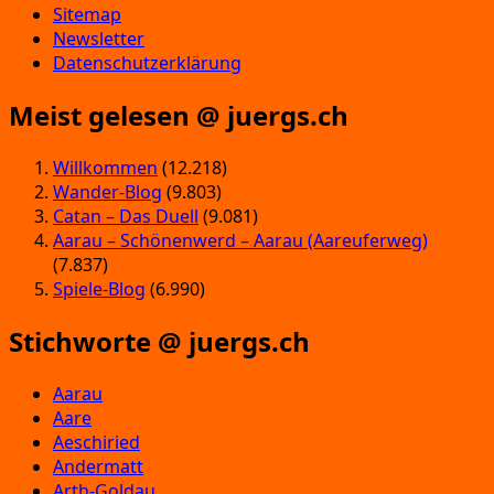
Sitemap
Newsletter
Datenschutzerklärung
Meist gelesen @ juergs.ch
Willkommen
(12.218)
Wander-Blog
(9.803)
Catan – Das Duell
(9.081)
Aarau – Schönenwerd – Aarau (Aareuferweg)
(7.837)
Spiele-Blog
(6.990)
Stichworte @ juergs.ch
Aarau
Aare
Aeschiried
Andermatt
Arth-Goldau