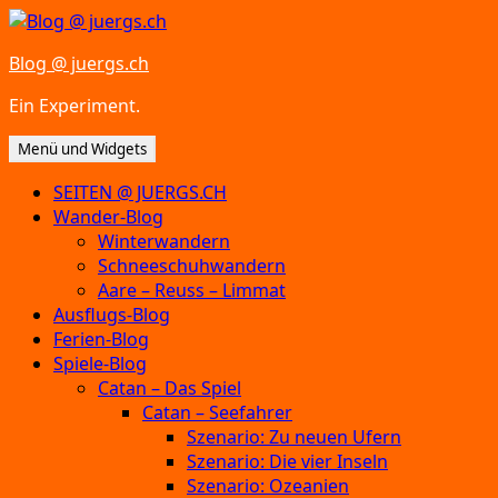
Zum
Inhalt
Blog @ juergs.ch
springen
Ein Experiment.
Menü und Widgets
SEITEN @ JUERGS.CH
Wander-Blog
Winterwandern
Schneeschuhwandern
Aare – Reuss – Limmat
Ausflugs-Blog
Ferien-Blog
Spiele-Blog
Catan – Das Spiel
Catan – Seefahrer
Szenario: Zu neuen Ufern
Szenario: Die vier Inseln
Szenario: Ozeanien