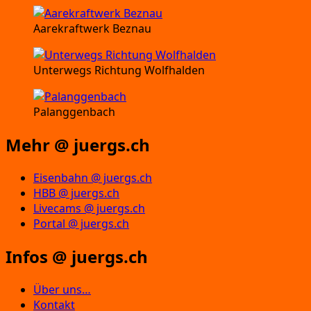
Aarekraftwerk Beznau
Unterwegs Richtung Wolfhalden
Palanggenbach
Mehr @ juergs.ch
Eisenbahn @ juergs.ch
HBB @ juergs.ch
Livecams @ juergs.ch
Portal @ juergs.ch
Infos @ juergs.ch
Über uns…
Kontakt