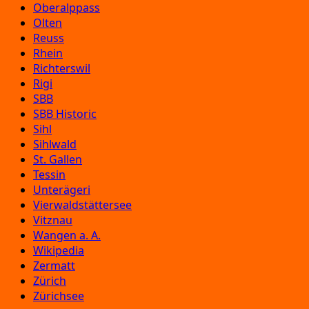
Oberalppass
Olten
Reuss
Rhein
Richterswil
Rigi
SBB
SBB Historic
Sihl
Sihlwald
St. Gallen
Tessin
Unterägeri
Vierwaldstättersee
Vitznau
Wangen a. A.
Wikipedia
Zermatt
Zürich
Zürichsee