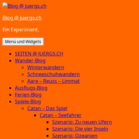
Zum
Inhalt
Blog @ juergs.ch
springen
Ein Experiment.
Menü und Widgets
SEITEN @ JUERGS.CH
Wander-Blog
Winterwandern
Schneeschuhwandern
Aare – Reuss – Limmat
Ausflugs-Blog
Ferien-Blog
Spiele-Blog
Catan – Das Spiel
Catan – Seefahrer
Szenario: Zu neuen Ufern
Szenario: Die vier Inseln
Szenario: Ozeanien