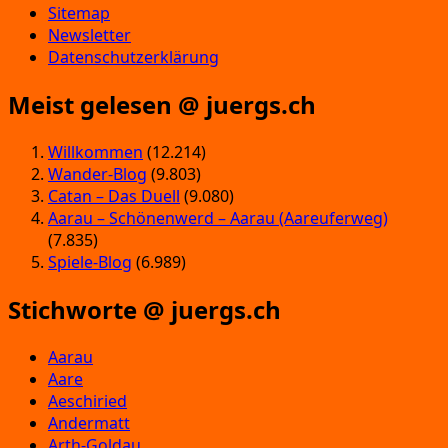
Sitemap
Newsletter
Datenschutzerklärung
Meist gelesen @ juergs.ch
Willkommen
(12.214)
Wander-Blog
(9.803)
Catan – Das Duell
(9.080)
Aarau – Schönenwerd – Aarau (Aareuferweg)
(7.835)
Spiele-Blog
(6.989)
Stichworte @ juergs.ch
Aarau
Aare
Aeschiried
Andermatt
Arth-Goldau