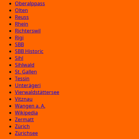
Oberalppass
Olten
Reuss
Rhein
Richterswil
Rigi
SBB
SBB Historic
Sihl
Sihlwald
St. Gallen
Tessin
Unterägeri
Vierwaldstättersee
Vitznau
Wangen a. A.
Wikipedia
Zermatt
Zürich
Zürichsee