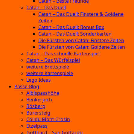
Catan – Beste Freunde
Catan – Das Duell
Catan – Das Duell: Finstere & Goldene
Zeiten
Catan – Das Duell: Bonus Box
Catan – Das Duell: Sonderkarten
Die Fürsten von Catan: Finstere Zeiten
Die Fürsten von Catan: Goldene Zeiten
Catan – Das schnelle Kartenspiel
Catan – Das Würfelspiel
weitere Brettspiele
weitere Kartenspiele
Lego Ideas
Pässe-Blog
Albispasshöhe
Benkerjoch
Bözberg
Bürersteig
Col du Mont Crosin
Etzelpass
Gotthard – San Gottardo