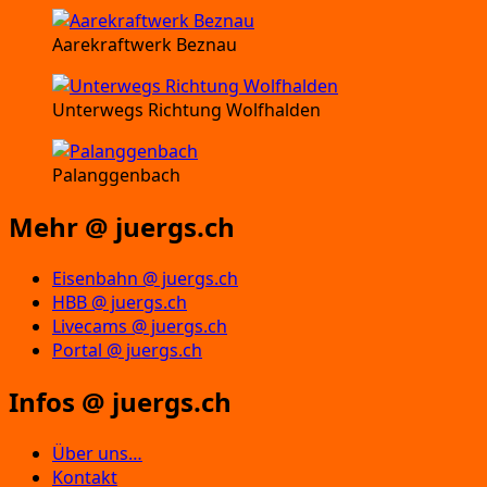
Aarekraftwerk Beznau
Unterwegs Richtung Wolfhalden
Palanggenbach
Mehr @ juergs.ch
Eisenbahn @ juergs.ch
HBB @ juergs.ch
Livecams @ juergs.ch
Portal @ juergs.ch
Infos @ juergs.ch
Über uns…
Kontakt