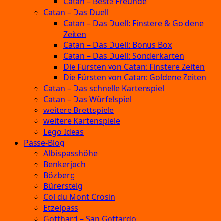
Catan – Beste Freunde
Catan – Das Duell
Catan – Das Duell: Finstere & Goldene
Zeiten
Catan – Das Duell: Bonus Box
Catan – Das Duell: Sonderkarten
Die Fürsten von Catan: Finstere Zeiten
Die Fürsten von Catan: Goldene Zeiten
Catan – Das schnelle Kartenspiel
Catan – Das Würfelspiel
weitere Brettspiele
weitere Kartenspiele
Lego Ideas
Pässe-Blog
Albispasshöhe
Benkerjoch
Bözberg
Bürersteig
Col du Mont Crosin
Etzelpass
Gotthard – San Gottardo