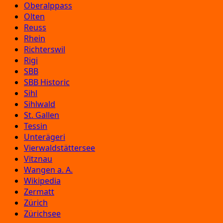
Oberalppass
Olten
Reuss
Rhein
Richterswil
Rigi
SBB
SBB Historic
Sihl
Sihlwald
St. Gallen
Tessin
Unterägeri
Vierwaldstättersee
Vitznau
Wangen a. A.
Wikipedia
Zermatt
Zürich
Zürichsee