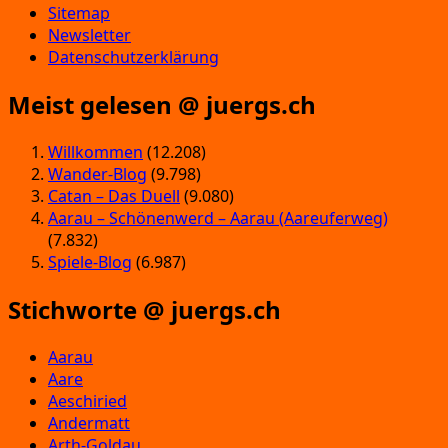
Sitemap
Newsletter
Datenschutzerklärung
Meist gelesen @ juergs.ch
Willkommen
(12.208)
Wander-Blog
(9.798)
Catan – Das Duell
(9.080)
Aarau – Schönenwerd – Aarau (Aareuferweg)
(7.832)
Spiele-Blog
(6.987)
Stichworte @ juergs.ch
Aarau
Aare
Aeschiried
Andermatt
Arth-Goldau