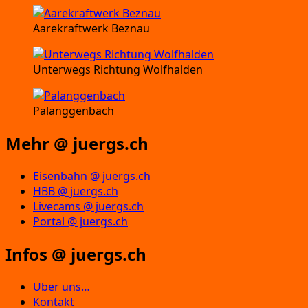
Aarekraftwerk Beznau
Unterwegs Richtung Wolfhalden
Palanggenbach
Mehr @ juergs.ch
Eisenbahn @ juergs.ch
HBB @ juergs.ch
Livecams @ juergs.ch
Portal @ juergs.ch
Infos @ juergs.ch
Über uns…
Kontakt