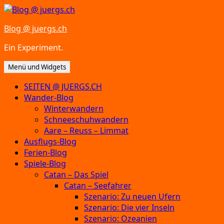
Zum
Inhalt
Blog @ juergs.ch
springen
Ein Experiment.
Menü und Widgets
SEITEN @ JUERGS.CH
Wander-Blog
Winterwandern
Schneeschuhwandern
Aare – Reuss – Limmat
Ausflugs-Blog
Ferien-Blog
Spiele-Blog
Catan – Das Spiel
Catan – Seefahrer
Szenario: Zu neuen Ufern
Szenario: Die vier Inseln
Szenario: Ozeanien