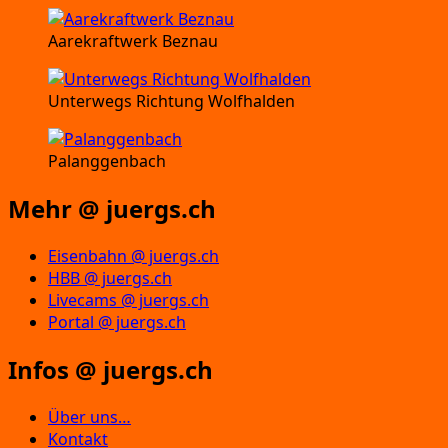
Aarekraftwerk Beznau
Unterwegs Richtung Wolfhalden
Palanggenbach
Mehr @ juergs.ch
Eisenbahn @ juergs.ch
HBB @ juergs.ch
Livecams @ juergs.ch
Portal @ juergs.ch
Infos @ juergs.ch
Über uns…
Kontakt