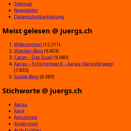
Sitemap
Newsletter
Datenschutzerklärung
Meist gelesen @ juergs.ch
Willkommen
(12.211)
Wander-Blog
(9.803)
Catan – Das Duell
(9.080)
Aarau – Schönenwerd – Aarau (Aareuferweg)
(7.833)
Spiele-Blog
(6.989)
Stichworte @ juergs.ch
Aarau
Aare
Aeschiried
Andermatt
Arth-Goldau