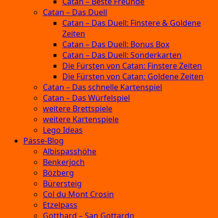
Catan – Beste Freunde
Catan – Das Duell
Catan – Das Duell: Finstere & Goldene
Zeiten
Catan – Das Duell: Bonus Box
Catan – Das Duell: Sonderkarten
Die Fürsten von Catan: Finstere Zeiten
Die Fürsten von Catan: Goldene Zeiten
Catan – Das schnelle Kartenspiel
Catan – Das Würfelspiel
weitere Brettspiele
weitere Kartenspiele
Lego Ideas
Pässe-Blog
Albispasshöhe
Benkerjoch
Bözberg
Bürersteig
Col du Mont Crosin
Etzelpass
Gotthard – San Gottardo