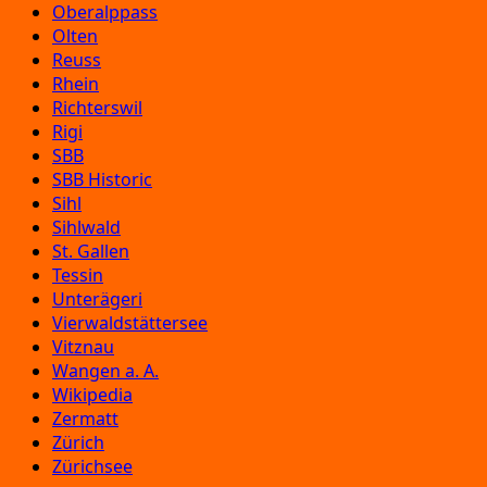
Oberalppass
Olten
Reuss
Rhein
Richterswil
Rigi
SBB
SBB Historic
Sihl
Sihlwald
St. Gallen
Tessin
Unterägeri
Vierwaldstättersee
Vitznau
Wangen a. A.
Wikipedia
Zermatt
Zürich
Zürichsee