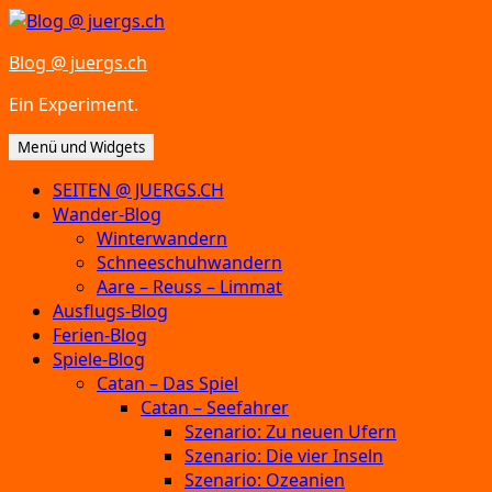
Zum
Inhalt
Blog @ juergs.ch
springen
Ein Experiment.
Menü und Widgets
SEITEN @ JUERGS.CH
Wander-Blog
Winterwandern
Schneeschuhwandern
Aare – Reuss – Limmat
Ausflugs-Blog
Ferien-Blog
Spiele-Blog
Catan – Das Spiel
Catan – Seefahrer
Szenario: Zu neuen Ufern
Szenario: Die vier Inseln
Szenario: Ozeanien