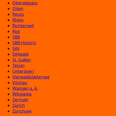
Oberalppass
Olten
Reuss
Rhein
Richterswil
Rigi
SBB
SBB Historic
Sihl
Sihlwald
St. Gallen
Tessin
Unterägeri
Vierwaldstättersee
Vitznau
Wangen a. A.
Wikipedia
Zermatt
Zürich
Zürichsee