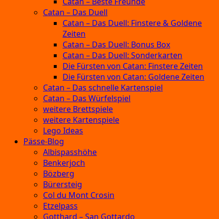
Catan – Beste Freunde
Catan – Das Duell
Catan – Das Duell: Finstere & Goldene
Zeiten
Catan – Das Duell: Bonus Box
Catan – Das Duell: Sonderkarten
Die Fürsten von Catan: Finstere Zeiten
Die Fürsten von Catan: Goldene Zeiten
Catan – Das schnelle Kartenspiel
Catan – Das Würfelspiel
weitere Brettspiele
weitere Kartenspiele
Lego Ideas
Pässe-Blog
Albispasshöhe
Benkerjoch
Bözberg
Bürersteig
Col du Mont Crosin
Etzelpass
Gotthard – San Gottardo