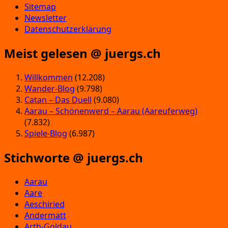
Sitemap
Newsletter
Datenschutzerklärung
Meist gelesen @ juergs.ch
Willkommen
(12.208)
Wander-Blog
(9.798)
Catan – Das Duell
(9.080)
Aarau – Schönenwerd – Aarau (Aareuferweg)
(7.832)
Spiele-Blog
(6.987)
Stichworte @ juergs.ch
Aarau
Aare
Aeschiried
Andermatt
Arth-Goldau