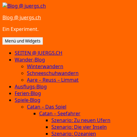
Zum
Inhalt
Blog @ juergs.ch
springen
Ein Experiment.
Menü und Widgets
SEITEN @ JUERGS.CH
Wander-Blog
Winterwandern
Schneeschuhwandern
Aare – Reuss – Limmat
Ausflugs-Blog
Ferien-Blog
Spiele-Blog
Catan – Das Spiel
Catan – Seefahrer
Szenario: Zu neuen Ufern
Szenario: Die vier Inseln
Szenario: Ozeanien