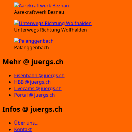
Aarekraftwerk Beznau
Unterwegs Richtung Wolfhalden
Palanggenbach
Mehr @ juergs.ch
Eisenbahn @ juergs.ch
HBB @ juergs.ch
Livecams @ juergs.ch
Portal @ juergs.ch
Infos @ juergs.ch
Über uns…
Kontakt