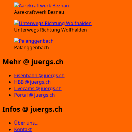
Aarekraftwerk Beznau
Unterwegs Richtung Wolfhalden
Palanggenbach
Mehr @ juergs.ch
Eisenbahn @ juergs.ch
HBB @ juergs.ch
Livecams @ juergs.ch
Portal @ juergs.ch
Infos @ juergs.ch
Über uns…
Kontakt