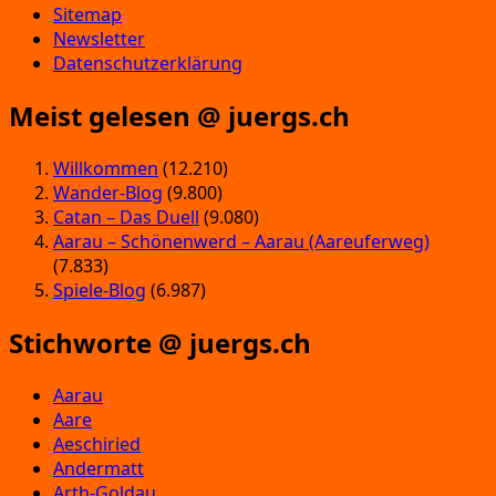
Sitemap
Newsletter
Datenschutzerklärung
Meist gelesen @ juergs.ch
Willkommen
(12.210)
Wander-Blog
(9.800)
Catan – Das Duell
(9.080)
Aarau – Schönenwerd – Aarau (Aareuferweg)
(7.833)
Spiele-Blog
(6.987)
Stichworte @ juergs.ch
Aarau
Aare
Aeschiried
Andermatt
Arth-Goldau