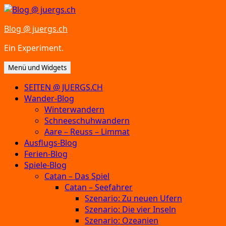
Zum
Inhalt
Blog @ juergs.ch
springen
Ein Experiment.
Menü und Widgets
SEITEN @ JUERGS.CH
Wander-Blog
Winterwandern
Schneeschuhwandern
Aare – Reuss – Limmat
Ausflugs-Blog
Ferien-Blog
Spiele-Blog
Catan – Das Spiel
Catan – Seefahrer
Szenario: Zu neuen Ufern
Szenario: Die vier Inseln
Szenario: Ozeanien