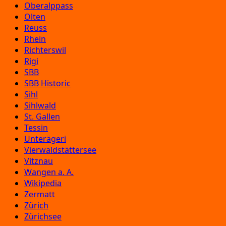
Oberalppass
Olten
Reuss
Rhein
Richterswil
Rigi
SBB
SBB Historic
Sihl
Sihlwald
St. Gallen
Tessin
Unterägeri
Vierwaldstättersee
Vitznau
Wangen a. A.
Wikipedia
Zermatt
Zürich
Zürichsee