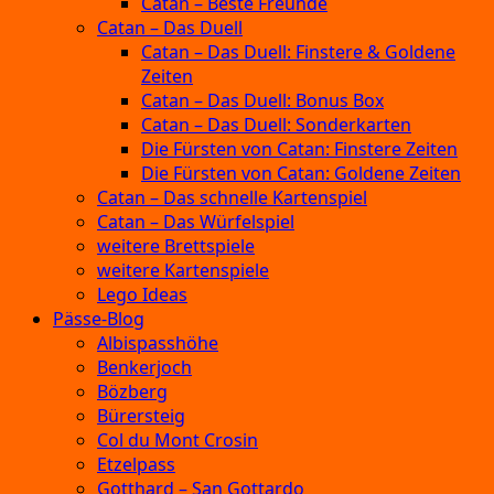
Catan – Beste Freunde
Catan – Das Duell
Catan – Das Duell: Finstere & Goldene
Zeiten
Catan – Das Duell: Bonus Box
Catan – Das Duell: Sonderkarten
Die Fürsten von Catan: Finstere Zeiten
Die Fürsten von Catan: Goldene Zeiten
Catan – Das schnelle Kartenspiel
Catan – Das Würfelspiel
weitere Brettspiele
weitere Kartenspiele
Lego Ideas
Pässe-Blog
Albispasshöhe
Benkerjoch
Bözberg
Bürersteig
Col du Mont Crosin
Etzelpass
Gotthard – San Gottardo