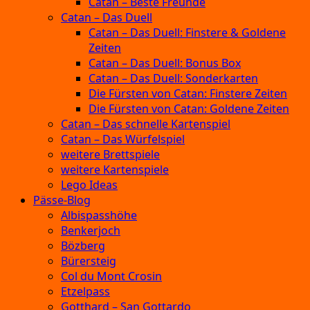
Catan – Beste Freunde
Catan – Das Duell
Catan – Das Duell: Finstere & Goldene
Zeiten
Catan – Das Duell: Bonus Box
Catan – Das Duell: Sonderkarten
Die Fürsten von Catan: Finstere Zeiten
Die Fürsten von Catan: Goldene Zeiten
Catan – Das schnelle Kartenspiel
Catan – Das Würfelspiel
weitere Brettspiele
weitere Kartenspiele
Lego Ideas
Pässe-Blog
Albispasshöhe
Benkerjoch
Bözberg
Bürersteig
Col du Mont Crosin
Etzelpass
Gotthard – San Gottardo