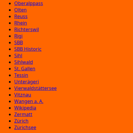
Oberalppass
Olten
Reuss
Rhein
Richterswil
Rigi
SBB
SBB Historic
Sihl
Sihlwald
St. Gallen
Tessin
Unterägeri
Vierwaldstättersee
Vitznau
Wangen a. A.
Wikipedia
Zermatt
Zürich
Zürichsee