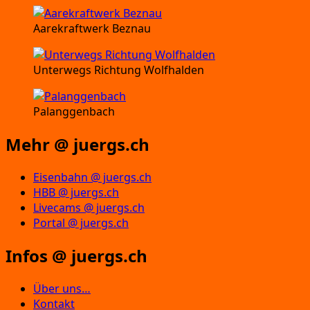
Aarekraftwerk Beznau
Unterwegs Richtung Wolfhalden
Palanggenbach
Mehr @ juergs.ch
Eisenbahn @ juergs.ch
HBB @ juergs.ch
Livecams @ juergs.ch
Portal @ juergs.ch
Infos @ juergs.ch
Über uns…
Kontakt