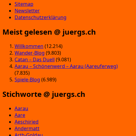
Sitemap
Newsletter
Datenschutzerklärung
Meist gelesen @ juergs.ch
Willkommen
(12.214)
Wander-Blog
(9.803)
Catan – Das Duell
(9.081)
Aarau – Schönenwerd – Aarau (Aareuferweg)
(7.835)
Spiele-Blog
(6.989)
Stichworte @ juergs.ch
Aarau
Aare
Aeschiried
Andermatt
Arth-Goldau