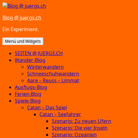
Zum
Inhalt
Blog @ juergs.ch
springen
Ein Experiment.
Menü und Widgets
SEITEN @ JUERGS.CH
Wander-Blog
Winterwandern
Schneeschuhwandern
Aare – Reuss – Limmat
Ausflugs-Blog
Ferien-Blog
Spiele-Blog
Catan – Das Spiel
Catan – Seefahrer
Szenario: Zu neuen Ufern
Szenario: Die vier Inseln
Szenario: Ozeanien