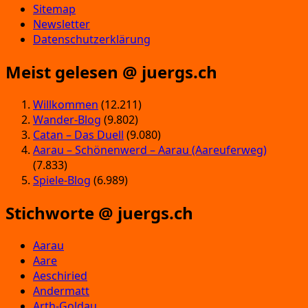
Sitemap
Newsletter
Datenschutzerklärung
Meist gelesen @ juergs.ch
Willkommen
(12.211)
Wander-Blog
(9.802)
Catan – Das Duell
(9.080)
Aarau – Schönenwerd – Aarau (Aareuferweg)
(7.833)
Spiele-Blog
(6.989)
Stichworte @ juergs.ch
Aarau
Aare
Aeschiried
Andermatt
Arth-Goldau