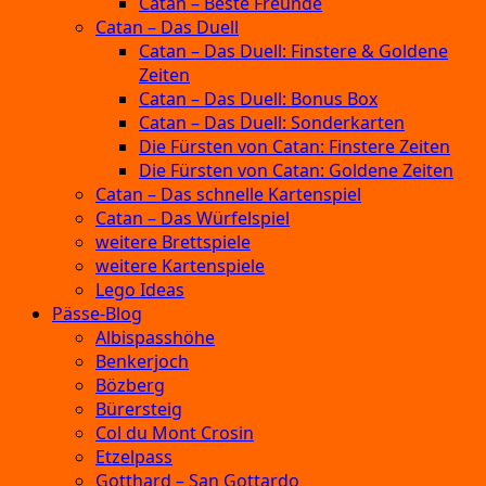
Catan – Beste Freunde
Catan – Das Duell
Catan – Das Duell: Finstere & Goldene
Zeiten
Catan – Das Duell: Bonus Box
Catan – Das Duell: Sonderkarten
Die Fürsten von Catan: Finstere Zeiten
Die Fürsten von Catan: Goldene Zeiten
Catan – Das schnelle Kartenspiel
Catan – Das Würfelspiel
weitere Brettspiele
weitere Kartenspiele
Lego Ideas
Pässe-Blog
Albispasshöhe
Benkerjoch
Bözberg
Bürersteig
Col du Mont Crosin
Etzelpass
Gotthard – San Gottardo