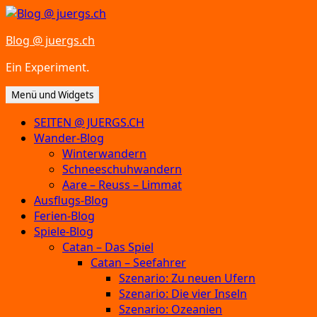
Zum
Inhalt
Blog @ juergs.ch
springen
Ein Experiment.
Menü und Widgets
SEITEN @ JUERGS.CH
Wander-Blog
Winterwandern
Schneeschuhwandern
Aare – Reuss – Limmat
Ausflugs-Blog
Ferien-Blog
Spiele-Blog
Catan – Das Spiel
Catan – Seefahrer
Szenario: Zu neuen Ufern
Szenario: Die vier Inseln
Szenario: Ozeanien