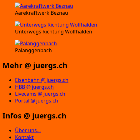
Aarekraftwerk Beznau
Unterwegs Richtung Wolfhalden
Palanggenbach
Mehr @ juergs.ch
Eisenbahn @ juergs.ch
HBB @ juergs.ch
Livecams @ juergs.ch
Portal @ juergs.ch
Infos @ juergs.ch
Über uns…
Kontakt