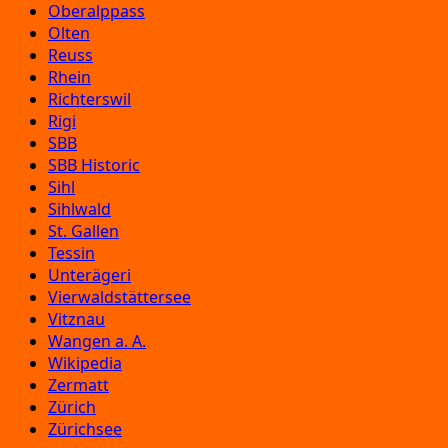
Oberalppass
Olten
Reuss
Rhein
Richterswil
Rigi
SBB
SBB Historic
Sihl
Sihlwald
St. Gallen
Tessin
Unterägeri
Vierwaldstättersee
Vitznau
Wangen a. A.
Wikipedia
Zermatt
Zürich
Zürichsee