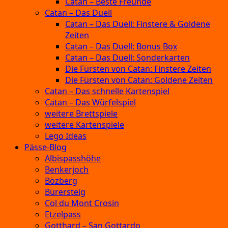
Catan – Beste Freunde
Catan – Das Duell
Catan – Das Duell: Finstere & Goldene
Zeiten
Catan – Das Duell: Bonus Box
Catan – Das Duell: Sonderkarten
Die Fürsten von Catan: Finstere Zeiten
Die Fürsten von Catan: Goldene Zeiten
Catan – Das schnelle Kartenspiel
Catan – Das Würfelspiel
weitere Brettspiele
weitere Kartenspiele
Lego Ideas
Pässe-Blog
Albispasshöhe
Benkerjoch
Bözberg
Bürersteig
Col du Mont Crosin
Etzelpass
Gotthard – San Gottardo