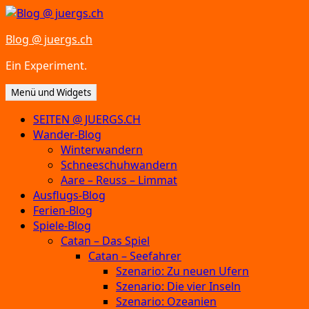
Zum
Inhalt
Blog @ juergs.ch
springen
Ein Experiment.
Menü und Widgets
SEITEN @ JUERGS.CH
Wander-Blog
Winterwandern
Schneeschuhwandern
Aare – Reuss – Limmat
Ausflugs-Blog
Ferien-Blog
Spiele-Blog
Catan – Das Spiel
Catan – Seefahrer
Szenario: Zu neuen Ufern
Szenario: Die vier Inseln
Szenario: Ozeanien