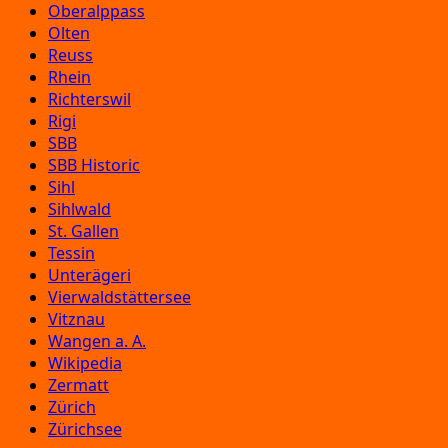
Oberalppass
Olten
Reuss
Rhein
Richterswil
Rigi
SBB
SBB Historic
Sihl
Sihlwald
St. Gallen
Tessin
Unterägeri
Vierwaldstättersee
Vitznau
Wangen a. A.
Wikipedia
Zermatt
Zürich
Zürichsee