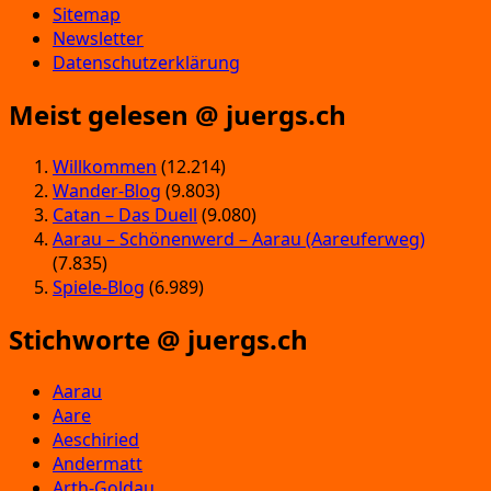
Sitemap
Newsletter
Datenschutzerklärung
Meist gelesen @ juergs.ch
Willkommen
(12.214)
Wander-Blog
(9.803)
Catan – Das Duell
(9.080)
Aarau – Schönenwerd – Aarau (Aareuferweg)
(7.835)
Spiele-Blog
(6.989)
Stichworte @ juergs.ch
Aarau
Aare
Aeschiried
Andermatt
Arth-Goldau