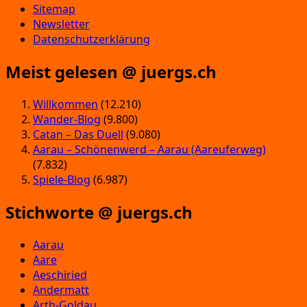
Sitemap
Newsletter
Datenschutzerklärung
Meist gelesen @ juergs.ch
Willkommen
(12.210)
Wander-Blog
(9.800)
Catan – Das Duell
(9.080)
Aarau – Schönenwerd – Aarau (Aareuferweg)
(7.832)
Spiele-Blog
(6.987)
Stichworte @ juergs.ch
Aarau
Aare
Aeschiried
Andermatt
Arth-Goldau