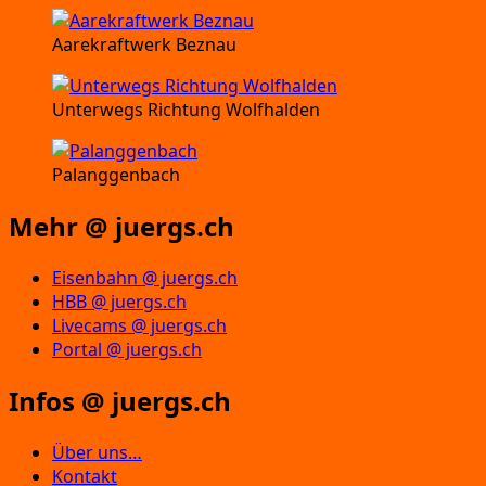
Aarekraftwerk Beznau
Unterwegs Richtung Wolfhalden
Palanggenbach
Mehr @ juergs.ch
Eisenbahn @ juergs.ch
HBB @ juergs.ch
Livecams @ juergs.ch
Portal @ juergs.ch
Infos @ juergs.ch
Über uns…
Kontakt