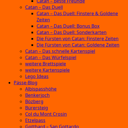
Catan – Beste Freunde
Catan – Das Duell
Catan – Das Duell: Finstere & Goldene
Zeiten
Catan – Das Duell: Bonus Box
Catan – Das Duell: Sonderkarten
Die Fürsten von Catan: Finstere Zeiten
Die Fürsten von Catan: Goldene Zeiten
Catan – Das schnelle Kartenspiel
Catan – Das Würfelspiel
weitere Brettspiele
weitere Kartenspiele
Lego Ideas
Pässe-Blog
Albispasshöhe
Benkerjoch
Bözberg
Bürersteig
Col du Mont Crosin
Etzelpass
Gotthard – San Gottardo