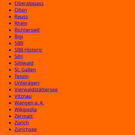
Oberalppass
Olten
Reuss
Rhein
Richterswil
Rigi
SBB
SBB Historic
Sihl
Sihlwald
St. Gallen
Tessin
Unterägeri
Vierwaldstättersee
Vitznau
Wangen a. A.
Wikipedia
Zermatt
Zürich
Zürichsee