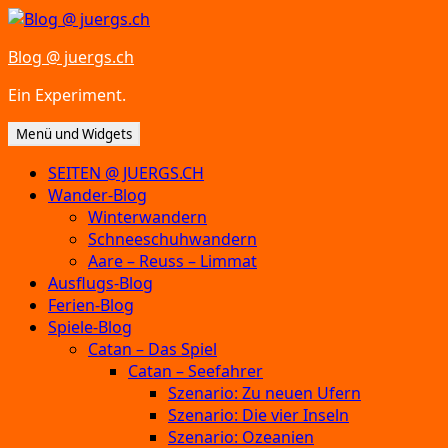
Zum
Inhalt
Blog @ juergs.ch
springen
Ein Experiment.
Menü und Widgets
SEITEN @ JUERGS.CH
Wander-Blog
Winterwandern
Schneeschuhwandern
Aare – Reuss – Limmat
Ausflugs-Blog
Ferien-Blog
Spiele-Blog
Catan – Das Spiel
Catan – Seefahrer
Szenario: Zu neuen Ufern
Szenario: Die vier Inseln
Szenario: Ozeanien