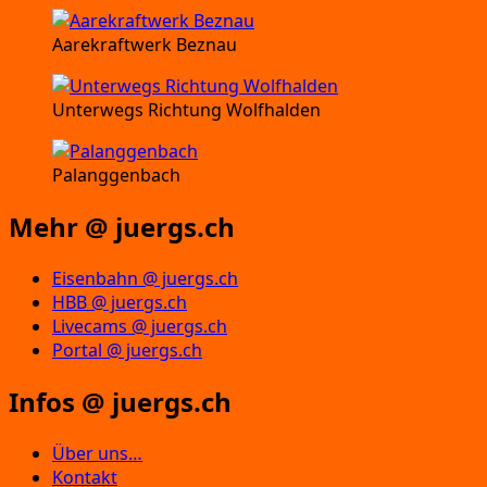
Aarekraftwerk Beznau
Unterwegs Richtung Wolfhalden
Palanggenbach
Mehr @ juergs.ch
Eisenbahn @ juergs.ch
HBB @ juergs.ch
Livecams @ juergs.ch
Portal @ juergs.ch
Infos @ juergs.ch
Über uns…
Kontakt