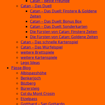
Catan – Beste Freunde
Catan – Das Duell
Catan – Das Duell: Finstere & Goldene
Zeiten
Catan – Das Duell: Bonus Box
Catan – Das Duell: Sonderkarten
Die Fürsten von Catan: Finstere Zeiten
Die Fürsten von Catan: Goldene Zeiten
Catan – Das schnelle Kartenspiel
Catan – Das Würfelspiel
weitere Brettspiele
weitere Kartenspiele
Lego Ideas
Pässe-Blog
Albispasshöhe
Benkerjoch
Bözberg
Bürersteig
Col du Mont Crosin
Etzelpass
Gotthard – San Gottardo