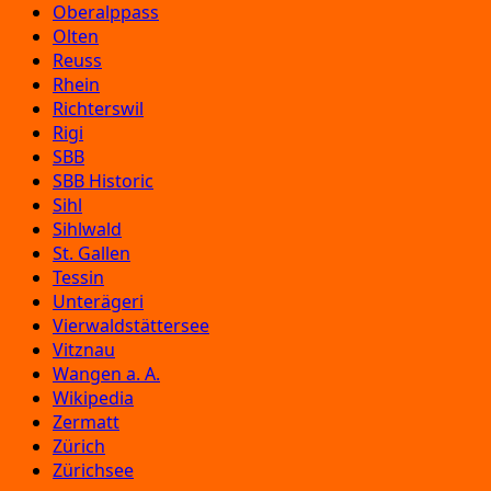
Oberalppass
Olten
Reuss
Rhein
Richterswil
Rigi
SBB
SBB Historic
Sihl
Sihlwald
St. Gallen
Tessin
Unterägeri
Vierwaldstättersee
Vitznau
Wangen a. A.
Wikipedia
Zermatt
Zürich
Zürichsee