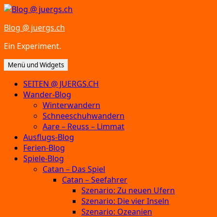
Zum
Inhalt
Blog @ juergs.ch
springen
Ein Experiment.
Menü und Widgets
SEITEN @ JUERGS.CH
Wander-Blog
Winterwandern
Schneeschuhwandern
Aare – Reuss – Limmat
Ausflugs-Blog
Ferien-Blog
Spiele-Blog
Catan – Das Spiel
Catan – Seefahrer
Szenario: Zu neuen Ufern
Szenario: Die vier Inseln
Szenario: Ozeanien