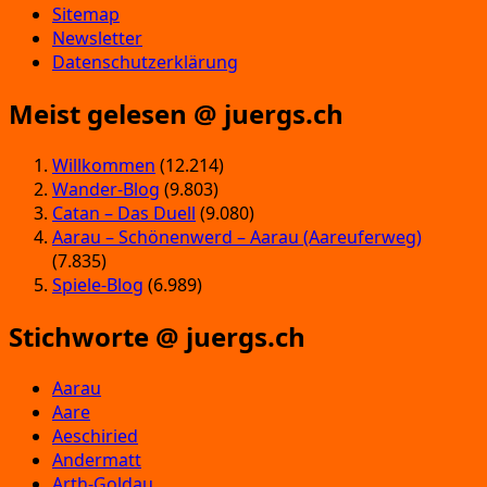
Sitemap
Newsletter
Datenschutzerklärung
Meist gelesen @ juergs.ch
Willkommen
(12.214)
Wander-Blog
(9.803)
Catan – Das Duell
(9.080)
Aarau – Schönenwerd – Aarau (Aareuferweg)
(7.835)
Spiele-Blog
(6.989)
Stichworte @ juergs.ch
Aarau
Aare
Aeschiried
Andermatt
Arth-Goldau