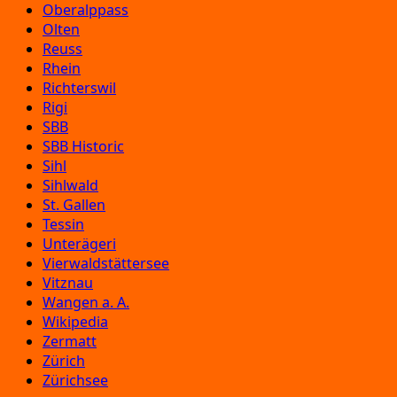
Oberalppass
Olten
Reuss
Rhein
Richterswil
Rigi
SBB
SBB Historic
Sihl
Sihlwald
St. Gallen
Tessin
Unterägeri
Vierwaldstättersee
Vitznau
Wangen a. A.
Wikipedia
Zermatt
Zürich
Zürichsee