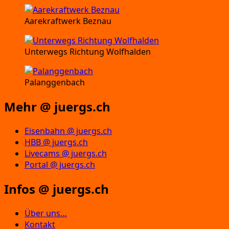
Aarekraftwerk Beznau
Unterwegs Richtung Wolfhalden
Palanggenbach
Mehr @ juergs.ch
Eisenbahn @ juergs.ch
HBB @ juergs.ch
Livecams @ juergs.ch
Portal @ juergs.ch
Infos @ juergs.ch
Über uns…
Kontakt