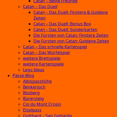
Catan – Beste Freunde
Catan – Das Duell
Catan – Das Duell: Finstere & Goldene
Zeiten
Catan – Das Duell: Bonus Box
Catan – Das Duell: Sonderkarten
Die Fürsten von Catan: Finstere Zeiten
Die Fürsten von Catan: Goldene Zeiten
Catan – Das schnelle Kartenspiel
Catan – Das Würfelspiel
weitere Brettspiele
weitere Kartenspiele
Lego Ideas
Pässe-Blog
Albispasshöhe
Benkerjoch
Bözberg
Bürersteig
Col du Mont Crosin
Etzelpass
Gotthard – San Gottardo