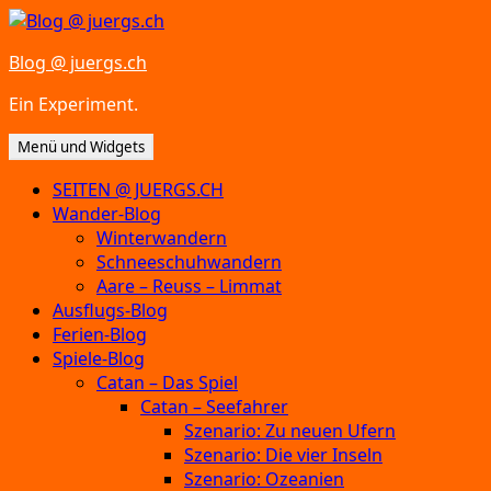
Zum
Inhalt
Blog @ juergs.ch
springen
Ein Experiment.
Menü und Widgets
SEITEN @ JUERGS.CH
Wander-Blog
Winterwandern
Schneeschuhwandern
Aare – Reuss – Limmat
Ausflugs-Blog
Ferien-Blog
Spiele-Blog
Catan – Das Spiel
Catan – Seefahrer
Szenario: Zu neuen Ufern
Szenario: Die vier Inseln
Szenario: Ozeanien