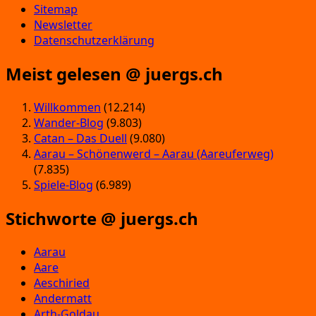
Sitemap
Newsletter
Datenschutzerklärung
Meist gelesen @ juergs.ch
Willkommen
(12.214)
Wander-Blog
(9.803)
Catan – Das Duell
(9.080)
Aarau – Schönenwerd – Aarau (Aareuferweg)
(7.835)
Spiele-Blog
(6.989)
Stichworte @ juergs.ch
Aarau
Aare
Aeschiried
Andermatt
Arth-Goldau