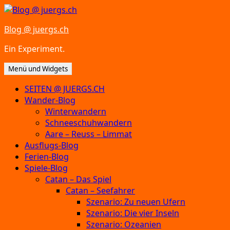
Zum
Inhalt
Blog @ juergs.ch
springen
Ein Experiment.
Menü und Widgets
SEITEN @ JUERGS.CH
Wander-Blog
Winterwandern
Schneeschuhwandern
Aare – Reuss – Limmat
Ausflugs-Blog
Ferien-Blog
Spiele-Blog
Catan – Das Spiel
Catan – Seefahrer
Szenario: Zu neuen Ufern
Szenario: Die vier Inseln
Szenario: Ozeanien