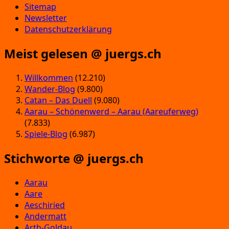
Sitemap
Newsletter
Datenschutzerklärung
Meist gelesen @ juergs.ch
Willkommen
(12.210)
Wander-Blog
(9.800)
Catan – Das Duell
(9.080)
Aarau – Schönenwerd – Aarau (Aareuferweg)
(7.833)
Spiele-Blog
(6.987)
Stichworte @ juergs.ch
Aarau
Aare
Aeschiried
Andermatt
Arth-Goldau