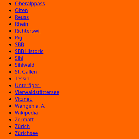
Oberalppass
Olten
Reuss
Rhein
Richterswil
Rigi
SBB
SBB Historic
Sihl
Sihlwald
St. Gallen
Tessin
Unterägeri
Vierwaldstättersee
Vitznau
Wangen a. A.
Wikipedia
Zermatt
Zürich
Zürichsee