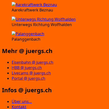
Aarekraftwerk Beznau
Unterwegs Richtung Wolfhalden
Palanggenbach
Mehr @ juergs.ch
Eisenbahn @ juergs.ch
HBB @ juergs.ch
Livecams @ juergs.ch
Portal @ juergs.ch
Infos @ juergs.ch
Über uns…
Kontakt