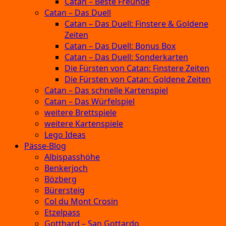
Catan – Beste Freunde
Catan – Das Duell
Catan – Das Duell: Finstere & Goldene
Zeiten
Catan – Das Duell: Bonus Box
Catan – Das Duell: Sonderkarten
Die Fürsten von Catan: Finstere Zeiten
Die Fürsten von Catan: Goldene Zeiten
Catan – Das schnelle Kartenspiel
Catan – Das Würfelspiel
weitere Brettspiele
weitere Kartenspiele
Lego Ideas
Pässe-Blog
Albispasshöhe
Benkerjoch
Bözberg
Bürersteig
Col du Mont Crosin
Etzelpass
Gotthard – San Gottardo