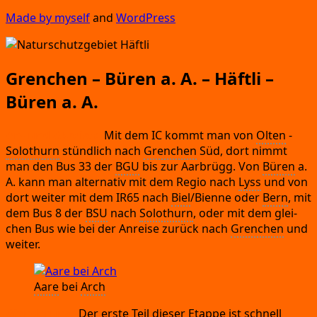
Made by mys­elf
and
Word­Press
Grenchen – Büren a. A. – Häftli –
Büren a. A.
An-
und Abrei­se:
Mit dem IC kommt man von
Olten
-
Solo­thurn
stünd­lich nach
Gren­chen
Süd,
dort nimmt
man den Bus 33 der
BGU
bis zur Aar­brügg.
Von
Büren
a.
A.
kann man alter­na­tiv mit dem Regio nach
Lyss
und von
dort wei­ter mit dem IR65 nach
Biel
/Bienne oder
Bern
,
mit
dem Bus 8 der
BSU
nach
Solo­thurn
,
oder mit dem glei­
chen Bus wie bei der Anrei­se zurück nach
Gren­chen
und
weiter.
Aare
bei
Arch
Wan­de­rung:
Der ers­te Teil die­ser Etap­pe ist schnell