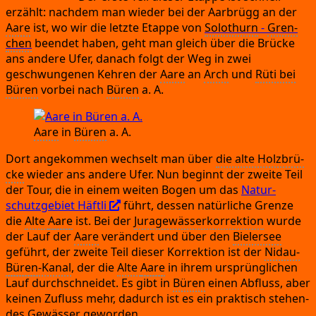
erzählt:
nach­dem man wie­der bei der Aar­brügg an der
Aare
ist,
wo wir die letz­te Etap­pe von
Solo­thurn
-
Gren­
chen
been­det haben,
geht man gleich über die Brü­cke
ans ande­re Ufer,
danach folgt der Weg in zwei
geschwun­ge­nen Keh­ren der
Aare
an
Arch
und
Rüti bei
Büren
vor­bei nach
Büren
a.
A.
Aare
in
Büren
a.
A.
Dort ange­kom­men wech­selt man über
die alte Holz­brü­
cke
wie­der ans ande­re Ufer.
Nun beginnt der zwei­te Teil
der Tour,
die in einem wei­ten Bogen um das
Natur­
schutz­ge­biet Häft­li
führt,
des­sen natür­li­che Gren­ze
die
Alte
Aare
ist.
Bei der
Jura­ge­wäs­ser­kor­rek­ti­on
wur­de
der Lauf der
Aare
ver­än­dert und über den
Bie­ler­see
geführt,
der zwei­te Teil die­ser Kor­rek­ti­on ist der
Nidau-
Büren
-Kanal
,
der die
Alte
Aare
in ihrem ursprüng­li­chen
Lauf durch­schnei­det.
Es gibt in
Büren
einen Abfluss,
aber
kei­nen Zufluss mehr,
dadurch ist es ein prak­tisch ste­hen­
des Gewäs­ser geworden.