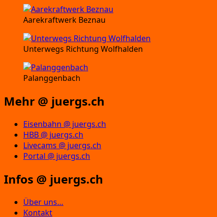
Aarekraftwerk Beznau
Unterwegs Richtung Wolfhalden
Palanggenbach
Mehr @ juergs.ch
Eisenbahn @ juergs.ch
HBB @ juergs.ch
Livecams @ juergs.ch
Portal @ juergs.ch
Infos @ juergs.ch
Über uns…
Kontakt