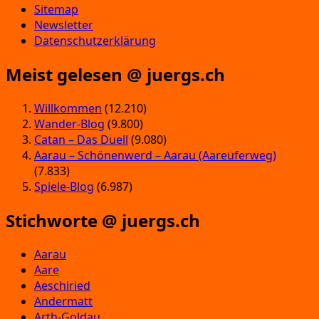
Sitemap
Newsletter
Datenschutzerklärung
Meist gelesen @ juergs.ch
Willkommen
(12.210)
Wander-Blog
(9.800)
Catan – Das Duell
(9.080)
Aarau – Schönenwerd – Aarau (Aareuferweg)
(7.833)
Spiele-Blog
(6.987)
Stichworte @ juergs.ch
Aarau
Aare
Aeschiried
Andermatt
Arth-Goldau