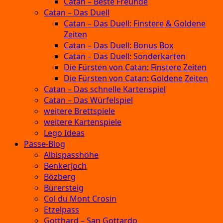
Catan – Beste Freunde
Catan – Das Duell
Catan – Das Duell: Finstere & Goldene
Zeiten
Catan – Das Duell: Bonus Box
Catan – Das Duell: Sonderkarten
Die Fürsten von Catan: Finstere Zeiten
Die Fürsten von Catan: Goldene Zeiten
Catan – Das schnelle Kartenspiel
Catan – Das Würfelspiel
weitere Brettspiele
weitere Kartenspiele
Lego Ideas
Pässe-Blog
Albispasshöhe
Benkerjoch
Bözberg
Bürersteig
Col du Mont Crosin
Etzelpass
Gotthard – San Gottardo