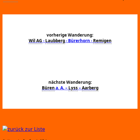
vorherige Wanderung:
Wil AG
-
Laubberg
- Bürerhorn
-
Remigen
nächste Wanderung:
Büren
a.
A.
–
Lyss
–
Aarberg