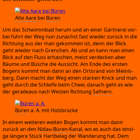
Alte
Aare
bei
Büren
Um das Schwimm­bad her­um und an einer Gärt­ne­rei vor­
bei führt der Weg nun zunächst fast wie­der zurück in die
Rich­tung aus der man gekom­men ist,
denn der Blick
geht wie­der nach
Gren­chen
.
Ab und an kann man einen
Blick auf den Fluss erha­schen,
meist ver­de­cken aber
Bäu­me und Büsche die Aus­sicht.
Am Ende des ers­ten
Bogens kommt man dann an den Orts­rand von
Mei­nis­
berg
.
Dann macht der Weg einen star­ken Knick und man
geht durch die Schlei­fe beim Cheer,
danach geht es wie­
der gera­de­aus nach Wes­ten Rich­tung
Saf­nern
.
Büren
a.
A.
mit Holzbrücke
In einem wei­te­ren wei­ten Bogen kommt man dann
zurück an den
Nidau-
Büren
-Kanal
,
wo es auch das ein­zi­
ge län­ge­re Stück Hart­be­lag der Wan­de­rung hat.
Dem