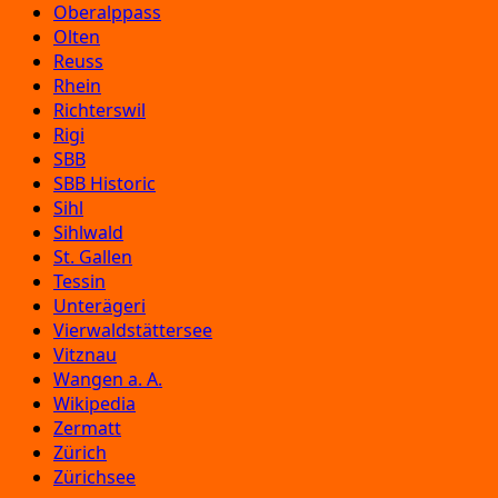
Oberalppass
Olten
Reuss
Rhein
Richterswil
Rigi
SBB
SBB Historic
Sihl
Sihlwald
St. Gallen
Tessin
Unterägeri
Vierwaldstättersee
Vitznau
Wangen a. A.
Wikipedia
Zermatt
Zürich
Zürichsee