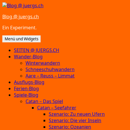
Zum
Inhalt
Blog @ juergs.ch
springen
Ein Experiment.
Menü und Widgets
SEITEN @ JUERGS.CH
Wander-Blog
Winterwandern
Schneeschuhwandern
Aare – Reuss – Limmat
Ausflugs-Blog
Ferien-Blog
Spiele-Blog
Catan – Das Spiel
Catan – Seefahrer
Szenario: Zu neuen Ufern
Szenario: Die vier Inseln
Szenario: Ozeanien