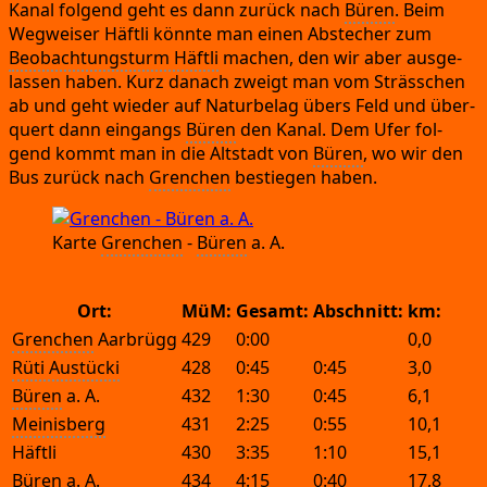
Kanal fol­gend geht es dann zurück nach
Büren
.
Beim
Weg­wei­ser Häft­li könn­te man einen Abste­cher zum
Beob­ach­tungs­turm Häft­li
machen,
den wir aber aus­ge­
las­sen haben.
Kurz danach zweigt man vom Sträs­s­chen
ab und geht wie­der auf Natur­be­lag übers Feld und über­
quert dann ein­gangs
Büren
den Kanal.
Dem Ufer fol­
gend kommt man in die Alt­stadt von
Büren
,
wo wir den
Bus zurück nach
Gren­chen
bestie­gen haben.
Kar­te
Gren­chen
-
Büren
a.
A.
Ort:
MüM:
Gesamt:
Abschnitt:
km:
Grenchen
 Aarbrügg
429
0:00
0,0
Rüti Austücki
428
0:45
0:45
3,0
Büren
 a.
 A.
432
1:30
0:45
6,1
Meinisberg
431
2:25
0:55
10,1
Häftli
430
3:35
1:10
15,1
Büren
 a.
 A.
434
4:15
0:40
17,8