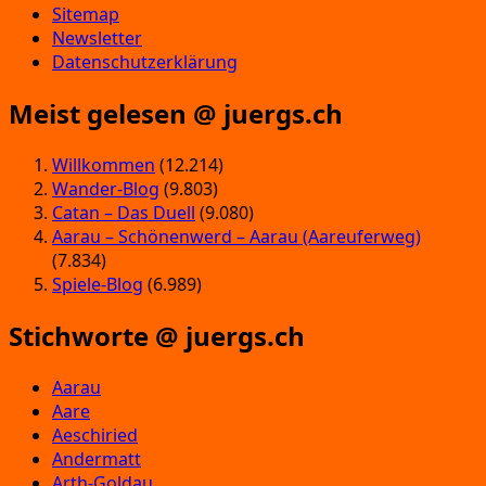
Sitemap
Newsletter
Datenschutzerklärung
Meist gelesen @ juergs.ch
Willkommen
(12.214)
Wander-Blog
(9.803)
Catan – Das Duell
(9.080)
Aarau – Schönenwerd – Aarau (Aareuferweg)
(7.834)
Spiele-Blog
(6.989)
Stichworte @ juergs.ch
Aarau
Aare
Aeschiried
Andermatt
Arth-Goldau