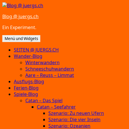
Zum
Inhalt
Blog @ juergs.ch
springen
Ein Experiment.
Menü und Widgets
SEITEN @ JUERGS.CH
Wander-Blog
Winterwandern
Schneeschuhwandern
Aare – Reuss – Limmat
Ausflugs-Blog
Ferien-Blog
Spiele-Blog
Catan – Das Spiel
Catan – Seefahrer
Szenario: Zu neuen Ufern
Szenario: Die vier Inseln
Szenario: Ozeanien