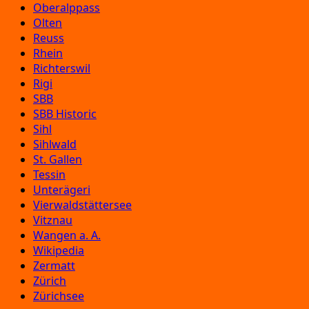
Oberalppass
Olten
Reuss
Rhein
Richterswil
Rigi
SBB
SBB Historic
Sihl
Sihlwald
St. Gallen
Tessin
Unterägeri
Vierwaldstättersee
Vitznau
Wangen a. A.
Wikipedia
Zermatt
Zürich
Zürichsee