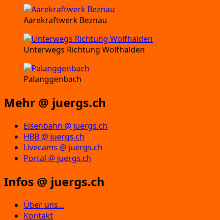
Aarekraftwerk Beznau
Unterwegs Richtung Wolfhalden
Palanggenbach
Mehr @ juergs.ch
Eisenbahn @ juergs.ch
HBB @ juergs.ch
Livecams @ juergs.ch
Portal @ juergs.ch
Infos @ juergs.ch
Über uns…
Kontakt