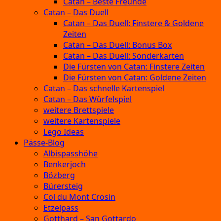
Catan – Beste Freunde
Catan – Das Duell
Catan – Das Duell: Finstere & Goldene
Zeiten
Catan – Das Duell: Bonus Box
Catan – Das Duell: Sonderkarten
Die Fürsten von Catan: Finstere Zeiten
Die Fürsten von Catan: Goldene Zeiten
Catan – Das schnelle Kartenspiel
Catan – Das Würfelspiel
weitere Brettspiele
weitere Kartenspiele
Lego Ideas
Pässe-Blog
Albispasshöhe
Benkerjoch
Bözberg
Bürersteig
Col du Mont Crosin
Etzelpass
Gotthard – San Gottardo