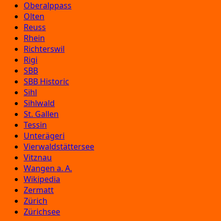
Oberalppass
Olten
Reuss
Rhein
Richterswil
Rigi
SBB
SBB Historic
Sihl
Sihlwald
St. Gallen
Tessin
Unterägeri
Vierwaldstättersee
Vitznau
Wangen a. A.
Wikipedia
Zermatt
Zürich
Zürichsee