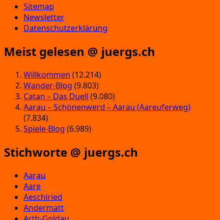
Sitemap
Newsletter
Datenschutzerklärung
Meist gelesen @ juergs.ch
Willkommen
(12.214)
Wander-Blog
(9.803)
Catan – Das Duell
(9.080)
Aarau – Schönenwerd – Aarau (Aareuferweg)
(7.834)
Spiele-Blog
(6.989)
Stichworte @ juergs.ch
Aarau
Aare
Aeschiried
Andermatt
Arth-Goldau