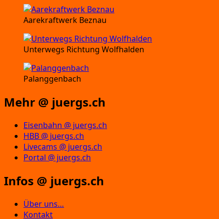
Aarekraftwerk Beznau
Unterwegs Richtung Wolfhalden
Palanggenbach
Mehr @ juergs.ch
Eisenbahn @ juergs.ch
HBB @ juergs.ch
Livecams @ juergs.ch
Portal @ juergs.ch
Infos @ juergs.ch
Über uns…
Kontakt