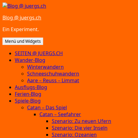
Zum
Inhalt
Blog @ juergs.ch
springen
Ein Experiment.
Menü und Widgets
SEITEN @ JUERGS.CH
Wander-Blog
Winterwandern
Schneeschuhwandern
Aare – Reuss – Limmat
Ausflugs-Blog
Ferien-Blog
Spiele-Blog
Catan – Das Spiel
Catan – Seefahrer
Szenario: Zu neuen Ufern
Szenario: Die vier Inseln
Szenario: Ozeanien