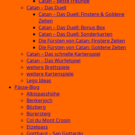
Catan – Beste Freunde
Catan – Das Duell
Catan – Das Duell: Finstere & Goldene
Zeiten
Catan – Das Duell: Bonus Box
Catan – Das Duell: Sonderkarten
Die Fürsten von Catan: Finstere Zeiten
Die Fürsten von Catan: Goldene Zeiten
Catan – Das schnelle Kartenspiel
Catan – Das Würfelspiel
weitere Brettspiele
weitere Kartenspiele
Lego Ideas
Pässe-Blog
Albispasshöhe
Benkerjoch
Bözberg
Bürersteig
Col du Mont Crosin
Etzelpass
Gotthard – San Gottardo