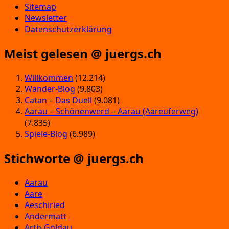
Sitemap
Newsletter
Datenschutzerklärung
Meist gelesen @ juergs.ch
Willkommen
(12.214)
Wander-Blog
(9.803)
Catan – Das Duell
(9.081)
Aarau – Schönenwerd – Aarau (Aareuferweg)
(7.835)
Spiele-Blog
(6.989)
Stichworte @ juergs.ch
Aarau
Aare
Aeschiried
Andermatt
Arth-Goldau