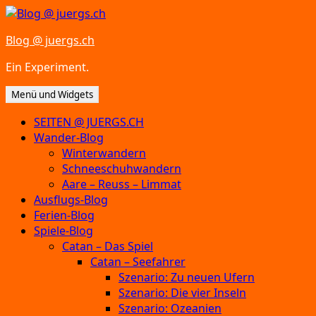
Zum
Inhalt
Blog @ juergs.ch
springen
Ein Experiment.
Menü und Widgets
SEITEN @ JUERGS.CH
Wander-Blog
Winterwandern
Schneeschuhwandern
Aare – Reuss – Limmat
Ausflugs-Blog
Ferien-Blog
Spiele-Blog
Catan – Das Spiel
Catan – Seefahrer
Szenario: Zu neuen Ufern
Szenario: Die vier Inseln
Szenario: Ozeanien