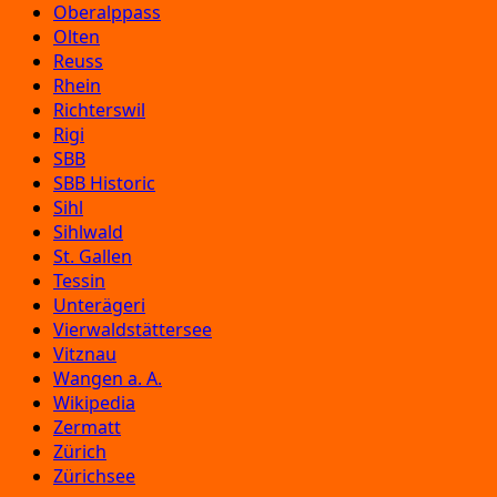
Oberalppass
Olten
Reuss
Rhein
Richterswil
Rigi
SBB
SBB Historic
Sihl
Sihlwald
St. Gallen
Tessin
Unterägeri
Vierwaldstättersee
Vitznau
Wangen a. A.
Wikipedia
Zermatt
Zürich
Zürichsee