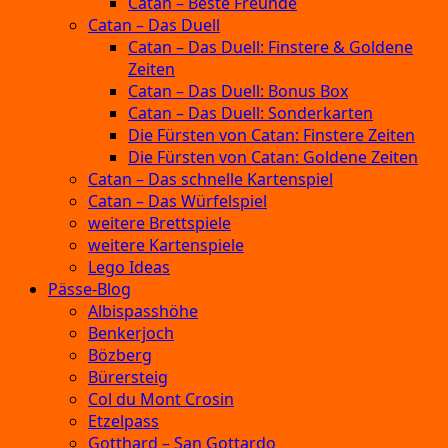
Catan – Beste Freunde
Catan – Das Duell
Catan – Das Duell: Finstere & Goldene
Zeiten
Catan – Das Duell: Bonus Box
Catan – Das Duell: Sonderkarten
Die Fürsten von Catan: Finstere Zeiten
Die Fürsten von Catan: Goldene Zeiten
Catan – Das schnelle Kartenspiel
Catan – Das Würfelspiel
weitere Brettspiele
weitere Kartenspiele
Lego Ideas
Pässe-Blog
Albispasshöhe
Benkerjoch
Bözberg
Bürersteig
Col du Mont Crosin
Etzelpass
Gotthard – San Gottardo