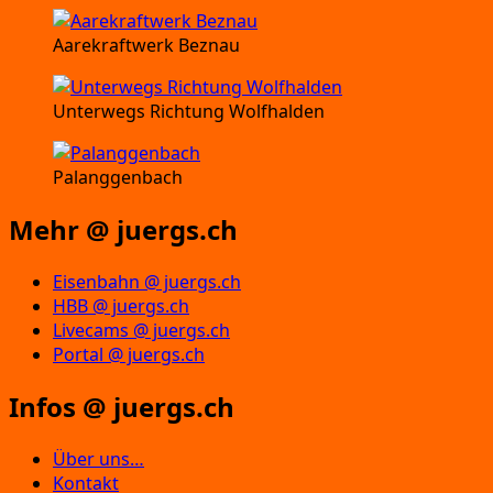
Aarekraftwerk Beznau
Unterwegs Richtung Wolfhalden
Palanggenbach
Mehr @ juergs.ch
Eisenbahn @ juergs.ch
HBB @ juergs.ch
Livecams @ juergs.ch
Portal @ juergs.ch
Infos @ juergs.ch
Über uns…
Kontakt