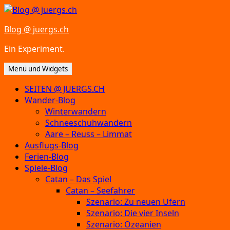
Zum
Inhalt
Blog @ juergs.ch
springen
Ein Experiment.
Menü und Widgets
SEITEN @ JUERGS.CH
Wander-Blog
Winterwandern
Schneeschuhwandern
Aare – Reuss – Limmat
Ausflugs-Blog
Ferien-Blog
Spiele-Blog
Catan – Das Spiel
Catan – Seefahrer
Szenario: Zu neuen Ufern
Szenario: Die vier Inseln
Szenario: Ozeanien