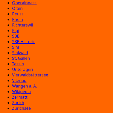
Oberalppass
Olten
Reuss
Rhein
Richterswil
Rigi
SBB
SBB Historic
Sihl
Sihlwald
St. Gallen
Tessin
Unterägeri
Vierwaldstättersee
Vitznau
Wangen a. A.
Wikipedia
Zermatt
Zürich
Zürichsee