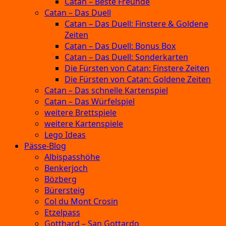
Catan – Beste Freunde
Catan – Das Duell
Catan – Das Duell: Finstere & Goldene
Zeiten
Catan – Das Duell: Bonus Box
Catan – Das Duell: Sonderkarten
Die Fürsten von Catan: Finstere Zeiten
Die Fürsten von Catan: Goldene Zeiten
Catan – Das schnelle Kartenspiel
Catan – Das Würfelspiel
weitere Brettspiele
weitere Kartenspiele
Lego Ideas
Pässe-Blog
Albispasshöhe
Benkerjoch
Bözberg
Bürersteig
Col du Mont Crosin
Etzelpass
Gotthard – San Gottardo