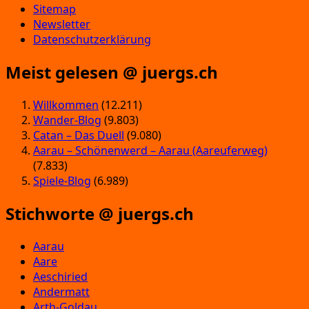
Sitemap
Newsletter
Datenschutzerklärung
Meist gelesen @ juergs.ch
Willkommen
(12.211)
Wander-Blog
(9.803)
Catan – Das Duell
(9.080)
Aarau – Schönenwerd – Aarau (Aareuferweg)
(7.833)
Spiele-Blog
(6.989)
Stichworte @ juergs.ch
Aarau
Aare
Aeschiried
Andermatt
Arth-Goldau