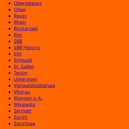
Oberalppass
Olten
Reuss
Rhein
Richterswil
Rigi
SBB
SBB Historic
Sihl
Sihlwald
St. Gallen
Tessin
Unterägeri
Vierwaldstättersee
Vitznau
Wangen a. A.
Wikipedia
Zermatt
Zürich
Zürichsee