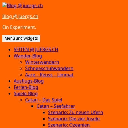
Zum
Inhalt
Blog @ juergs.ch
springen
Ein Experiment.
Menü und Widgets
SEITEN @ JUERGS.CH
Wander-Blog
Winterwandern
Schneeschuhwandern
Aare – Reuss – Limmat
Ausflugs-Blog
Ferien-Blog
Spiele-Blog
Catan – Das Spiel
Catan – Seefahrer
Szenario: Zu neuen Ufern
Szenario: Die vier Inseln
Szenario: Ozeanien