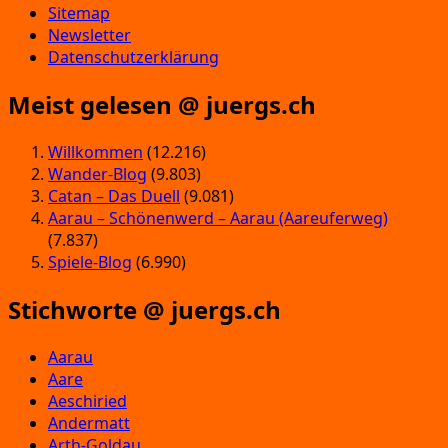
Sitemap
Newsletter
Datenschutzerklärung
Meist gelesen @ juergs.ch
Willkommen
(12.216)
Wander-Blog
(9.803)
Catan – Das Duell
(9.081)
Aarau – Schönenwerd – Aarau (Aareuferweg)
(7.837)
Spiele-Blog
(6.990)
Stichworte @ juergs.ch
Aarau
Aare
Aeschiried
Andermatt
Arth-Goldau