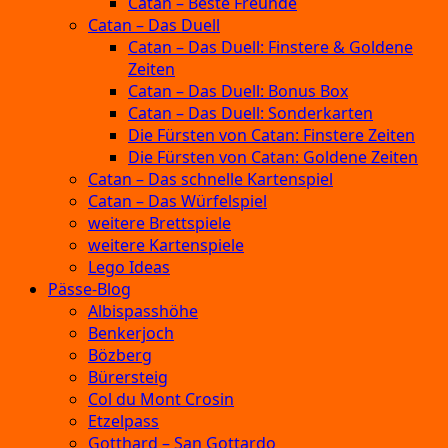
Catan – Beste Freunde
Catan – Das Duell
Catan – Das Duell: Finstere & Goldene
Zeiten
Catan – Das Duell: Bonus Box
Catan – Das Duell: Sonderkarten
Die Fürsten von Catan: Finstere Zeiten
Die Fürsten von Catan: Goldene Zeiten
Catan – Das schnelle Kartenspiel
Catan – Das Würfelspiel
weitere Brettspiele
weitere Kartenspiele
Lego Ideas
Pässe-Blog
Albispasshöhe
Benkerjoch
Bözberg
Bürersteig
Col du Mont Crosin
Etzelpass
Gotthard – San Gottardo