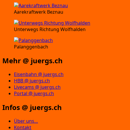
Aarekraftwerk Beznau
Unterwegs Richtung Wolfhalden
Palanggenbach
Mehr @ juergs.ch
Eisenbahn @ juergs.ch
HBB @ juergs.ch
Livecams @ juergs.ch
Portal @ juergs.ch
Infos @ juergs.ch
Über uns…
Kontakt