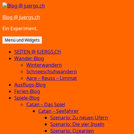
Zum
Inhalt
Blog @ juergs.ch
springen
Ein Experiment.
Menü und Widgets
SEITEN @ JUERGS.CH
Wander-Blog
Winterwandern
Schneeschuhwandern
Aare – Reuss – Limmat
Ausflugs-Blog
Ferien-Blog
Spiele-Blog
Catan – Das Spiel
Catan – Seefahrer
Szenario: Zu neuen Ufern
Szenario: Die vier Inseln
Szenario: Ozeanien