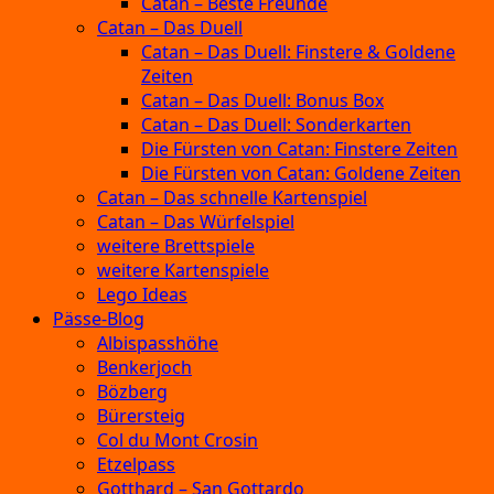
Catan – Beste Freunde
Catan – Das Duell
Catan – Das Duell: Finstere & Goldene
Zeiten
Catan – Das Duell: Bonus Box
Catan – Das Duell: Sonderkarten
Die Fürsten von Catan: Finstere Zeiten
Die Fürsten von Catan: Goldene Zeiten
Catan – Das schnelle Kartenspiel
Catan – Das Würfelspiel
weitere Brettspiele
weitere Kartenspiele
Lego Ideas
Pässe-Blog
Albispasshöhe
Benkerjoch
Bözberg
Bürersteig
Col du Mont Crosin
Etzelpass
Gotthard – San Gottardo