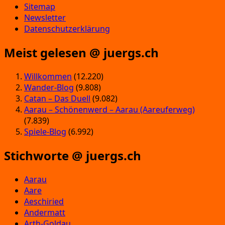
Sitemap
Newsletter
Datenschutzerklärung
Meist gelesen @ juergs.ch
Willkommen
(12.220)
Wander-Blog
(9.808)
Catan – Das Duell
(9.082)
Aarau – Schönenwerd – Aarau (Aareuferweg)
(7.839)
Spiele-Blog
(6.992)
Stichworte @ juergs.ch
Aarau
Aare
Aeschiried
Andermatt
Arth-Goldau