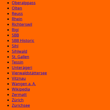
Oberalppass
Olten
Reuss
Rhein
Richterswil
Rigi
SBB
SBB Historic
Sihl
Sihlwald
St. Gallen
Tessin
Unterägeri
Vierwaldstättersee
Vitznau
Wangen a. A.
Wikipedia
Zermatt
Zürich
Zürichsee