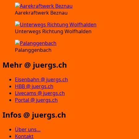
Aarekraftwerk Beznau
Unterwegs Richtung Wolfhalden
Palanggenbach
Mehr @ juergs.ch
Eisenbahn @ juergs.ch
HBB @ juergs.ch
Livecams @ juergs.ch
Portal @ juergs.ch
Infos @ juergs.ch
Über uns…
Kontakt