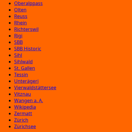
Oberalppass
Olten
Reuss
Rhein
Richterswil
Rigi
SBB
SBB Historic
Sihl
Sihlwald
St. Gallen
Tessin
Unterägeri
Vierwaldstättersee
Vitznau
Wangen a. A.
Wikipedia
Zermatt
Zürich
Zürichsee