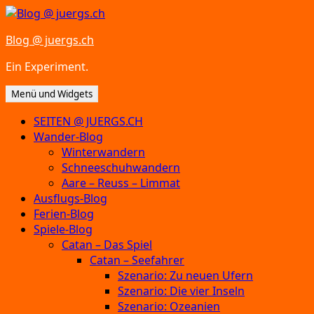
Zum
Inhalt
Blog @ juergs.ch
springen
Ein Experiment.
Menü und Widgets
SEITEN @ JUERGS.CH
Wander-Blog
Winterwandern
Schneeschuhwandern
Aare – Reuss – Limmat
Ausflugs-Blog
Ferien-Blog
Spiele-Blog
Catan – Das Spiel
Catan – Seefahrer
Szenario: Zu neuen Ufern
Szenario: Die vier Inseln
Szenario: Ozeanien