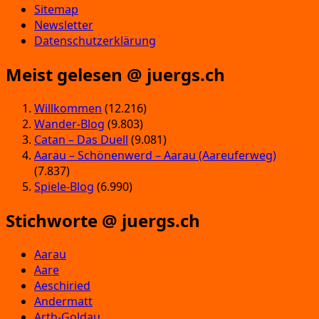
Sitemap
Newsletter
Datenschutzerklärung
Meist gelesen @ juergs.ch
Willkommen
(12.216)
Wander-Blog
(9.803)
Catan – Das Duell
(9.081)
Aarau – Schönenwerd – Aarau (Aareuferweg)
(7.837)
Spiele-Blog
(6.990)
Stichworte @ juergs.ch
Aarau
Aare
Aeschiried
Andermatt
Arth-Goldau