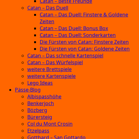
Catan – Beste Freunde
Catan – Das Duell
Catan – Das Duell: Finstere & Goldene
Zeiten
Catan – Das Duell: Bonus Box
Catan – Das Duell: Sonderkarten
Die Fürsten von Catan: Finstere Zeiten
Die Fürsten von Catan: Goldene Zeiten
Catan – Das schnelle Kartenspiel
Catan – Das Würfelspiel
weitere Brettspiele
weitere Kartenspiele
Lego Ideas
Pässe-Blog
Albispasshöhe
Benkerjoch
Bözberg
Bürersteig
Col du Mont Crosin
Etzelpass
Gotthard – San Gottardo