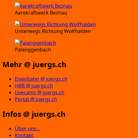
Aarekraftwerk Beznau
Unterwegs Richtung Wolfhalden
Palanggenbach
Mehr @ juergs.ch
Eisenbahn @ juergs.ch
HBB @ juergs.ch
Livecams @ juergs.ch
Portal @ juergs.ch
Infos @ juergs.ch
Über uns…
Kontakt