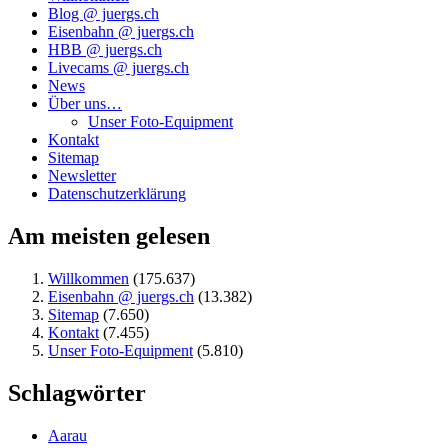
Blog @ juergs.ch
Eisenbahn @ juergs.ch
HBB @ juergs.ch
Livecams @ juergs.ch
News
Über uns…
Unser Foto-Equipment
Kontakt
Sitemap
Newsletter
Datenschutzerklärung
Am meisten gelesen
Willkommen
(175.637)
Eisenbahn @ juergs.ch
(13.382)
Sitemap
(7.650)
Kontakt
(7.455)
Unser Foto-Equipment
(5.810)
Schlagwörter
Aarau