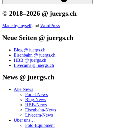
© 2018–2026 @ juergs.ch
Made by mys­elf
and
Word­Press
Neue Seiten @ juergs.ch
Blog @ juergs.ch
Eisenbahn @ juergs.ch
HBB @ juergs.ch
Livecams @ juergs.ch
News @ juergs.ch
Alle News
Portal-News
Blog-News
HBB-News
Eisenbahn-News
Livecam-News
Über uns…
Foto-Equipment