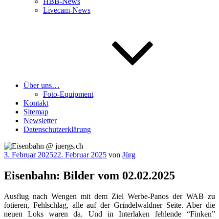
HBB-News
Livecam-News
Über uns…
Foto-Equipment
Kontakt
Sitemap
Newsletter
Datenschutzerklärung
Veröffentlicht
3. Februar 2025
22. Februar 2025
von
Jürg
am
Eisenbahn: Bilder vom 02.02.2025
Aus­flug nach Wen­gen mit dem Ziel Wer­be-Panos der WAB zu
fotie­ren, Fehl­schlag, alle auf der Grin­del­wald­ner Sei­te. Aber die
neu­en Loks waren da. Und in Inter­la­ken feh­len­de “Fin­ken”