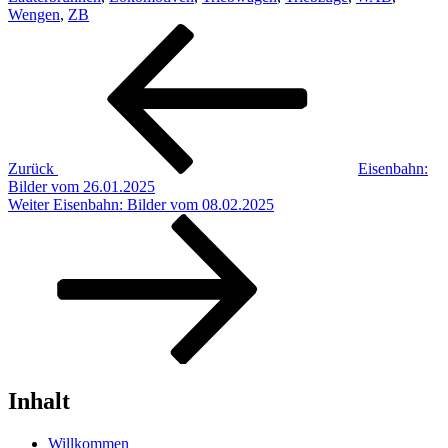
Wengen
,
ZB
Beitragsnavigation
Vorheriger
Beitrag
Zurück
Eisenbahn:
Bilder vom 26.01.2025
Nächster
Weiter
Eisenbahn: Bilder vom 08.02.2025
Beitrag
Inhalt
Willkommen