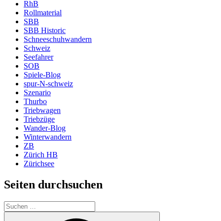
RhB
Rollmaterial
SBB
SBB Historic
Schneeschuhwandern
Schweiz
Seefahrer
SOB
Spiele-Blog
spur-N-schweiz
Szenario
Thurbo
Triebwagen
Triebzüge
Wander-Blog
Winterwandern
ZB
Zürich HB
Zürichsee
Seiten durchsuchen
Suchen
nach:
Suchen