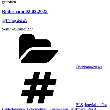
getroffen.
Bilder vom 02.02.2025
Sei­ten-Auf­ru­fe:
277
Kategorien
Eisenbahn-News
Schlagwörter
BLS
,
Interlaken Ost
,
Lauterbrunnen
,
Lokomotiven
,
Triebwagen
,
Triebzüge
,
WAB
,