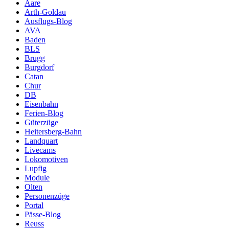
Aare
Arth-Goldau
Ausflugs-Blog
AVA
Baden
BLS
Brugg
Burgdorf
Catan
Chur
DB
Eisenbahn
Ferien-Blog
Güterzüge
Heitersberg-Bahn
Landquart
Livecams
Lokomotiven
Lupfig
Module
Olten
Personenzüge
Portal
Pässe-Blog
Reuss