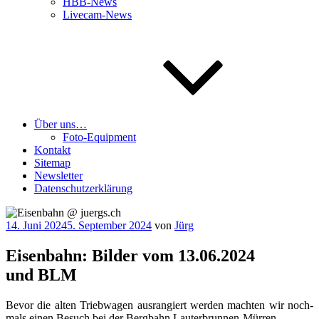
HBB-News
Livecam-News
Über uns…
Foto-Equipment
Kontakt
Sitemap
Newsletter
Datenschutzerklärung
Veröffentlicht
14. Juni 2024
5. September 2024
von
Jürg
am
Eisenbahn: Bilder vom 13.06.2024
und BLM
Bevor die alten Trieb­wa­gen aus­ran­giert wer­den mach­ten wir noch­
mals einen Besuch bei der Berg­bahn Lauterbrunnen-Mürren.