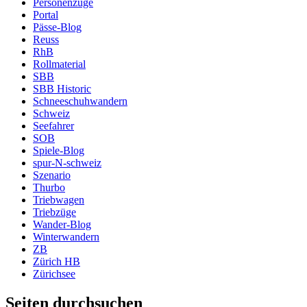
Personenzüge
Portal
Pässe-Blog
Reuss
RhB
Rollmaterial
SBB
SBB Historic
Schneeschuhwandern
Schweiz
Seefahrer
SOB
Spiele-Blog
spur-N-schweiz
Szenario
Thurbo
Triebwagen
Triebzüge
Wander-Blog
Winterwandern
ZB
Zürich HB
Zürichsee
Seiten durchsuchen