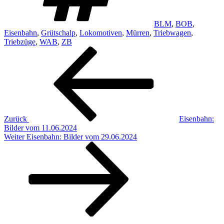
BLM
,
BOB
,
Eisenbahn
,
Grütschalp
,
Lokomotiven
,
Mürren
,
Triebwagen
,
Triebzüge
,
WAB
,
ZB
Beitragsnavigation
Vorheriger
Beitrag
Zurück
Eisenbahn:
Bilder vom 11.06.2024
Nächster
Weiter
Eisenbahn: Bilder vom 29.06.2024
Beitrag