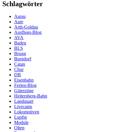
Schlagwörter
Aarau
Aare
Arth-Goldau
Ausflugs-Blog
AVA
Baden
BLS
Brugg
Burgdorf
Catan
Chur
DB
Eisenbahn
Ferien-Blog
Güterzüge
Heitersberg-Bahn
Landquart
Livecams
Lokomotiven
Lupfig
Module
Olten