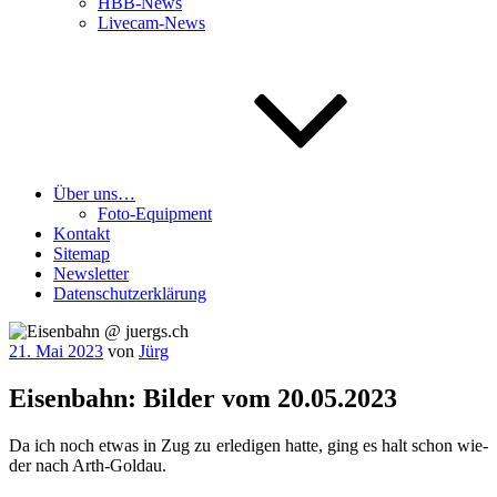
HBB-News
Livecam-News
Über uns…
Foto-Equipment
Kontakt
Sitemap
Newsletter
Datenschutzerklärung
Veröffentlicht
21. Mai 2023
von
Jürg
am
Eisenbahn: Bilder vom 20.05.2023
Da ich noch etwas in Zug zu erle­di­gen hat­te, ging es halt schon wie­
der nach Arth-Goldau.