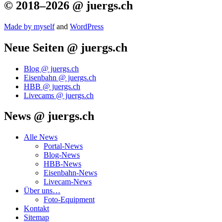
© 2018–2026 @ juergs.ch
Made by mys­elf
and
Word­Press
Neue Seiten @ juergs.ch
Blog @ juergs.ch
Eisenbahn @ juergs.ch
HBB @ juergs.ch
Livecams @ juergs.ch
News @ juergs.ch
Alle News
Portal-News
Blog-News
HBB-News
Eisenbahn-News
Livecam-News
Über uns…
Foto-Equipment
Kontakt
Sitemap