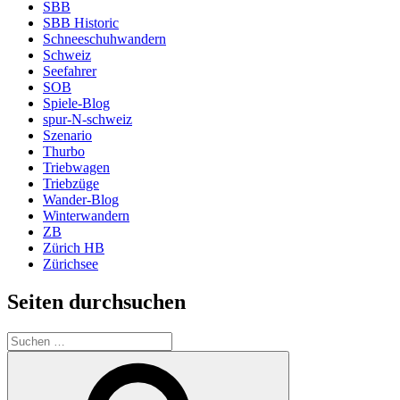
SBB
SBB Historic
Schneeschuhwandern
Schweiz
Seefahrer
SOB
Spiele-Blog
spur-N-schweiz
Szenario
Thurbo
Triebwagen
Triebzüge
Wander-Blog
Winterwandern
ZB
Zürich HB
Zürichsee
Seiten durchsuchen
Suchen
nach:
Suchen