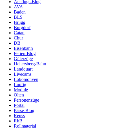
Ausflugs-Blog
AVA
Baden
BLS
Brugg
Burgdorf
Catan
Chur
DB
Eisenbahn
Ferien-Blog
Güterzüge
Heitersberg-Bahn
Landquart
Livecams
Lokomotiven
Lupfig
Module
Olten
Personenzüge
Portal
Pässe-Blog
Reuss
RhB
Rollmaterial