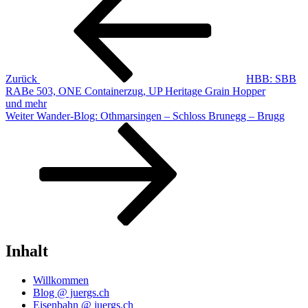
Zurück
HBB: SBB
RABe 503, ONE Containerzug, UP Heritage Grain Hopper
und mehr
Nächster
Weiter
Wander-Blog: Othmarsingen – Schloss Brunegg – Brugg
Beitrag
Inhalt
Willkommen
Blog @ juergs.ch
Eisenbahn @ juergs.ch