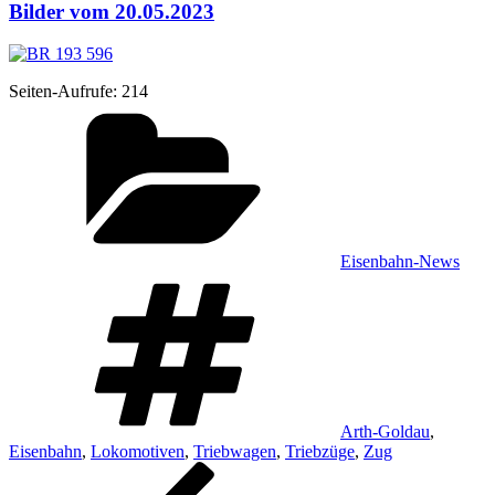
Bilder vom 20.05.2023
Sei­ten-Auf­ru­fe:
214
Kategorien
Eisenbahn-News
Schlagwörter
Arth-Goldau
,
Eisenbahn
,
Lokomotiven
,
Triebwagen
,
Triebzüge
,
Zug
Beitragsnavigation
Vorheriger
Beitrag