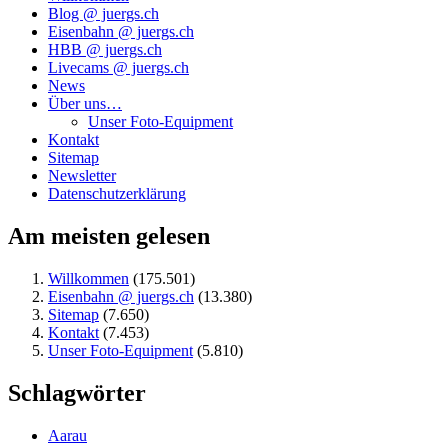
Blog @ juergs.ch
Eisenbahn @ juergs.ch
HBB @ juergs.ch
Livecams @ juergs.ch
News
Über uns…
Unser Foto-Equipment
Kontakt
Sitemap
Newsletter
Datenschutzerklärung
Am meisten gelesen
Willkommen
(175.501)
Eisenbahn @ juergs.ch
(13.380)
Sitemap
(7.650)
Kontakt
(7.453)
Unser Foto-Equipment
(5.810)
Schlagwörter
Aarau