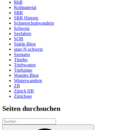
RhB
Rollmaterial
SBB
SBB Historic
Schneeschuhwandern
Schweiz
Seefahrer
SOB
Spiele-Blog
spur-N-schweiz
Szenario
Thurbo
Triebwagen
Triebzüge
Wander-Blog
Winterwandern
ZB
Zürich HB
Zürichsee
Seiten durchsuchen
Suchen
nach:
Suchen