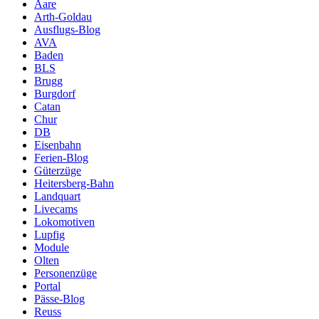
Aare
Arth-Goldau
Ausflugs-Blog
AVA
Baden
BLS
Brugg
Burgdorf
Catan
Chur
DB
Eisenbahn
Ferien-Blog
Güterzüge
Heitersberg-Bahn
Landquart
Livecams
Lokomotiven
Lupfig
Module
Olten
Personenzüge
Portal
Pässe-Blog
Reuss