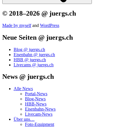
© 2018–2026 @ juergs.ch
Made by mys­elf
and
Word­Press
Neue Seiten @ juergs.ch
Blog @ juergs.ch
Eisenbahn @ juergs.ch
HBB @ juergs.ch
Livecams @ juergs.ch
News @ juergs.ch
Alle News
Portal-News
Blog-News
HBB-News
Eisenbahn-News
Livecam-News
Über uns…
Foto-Equipment