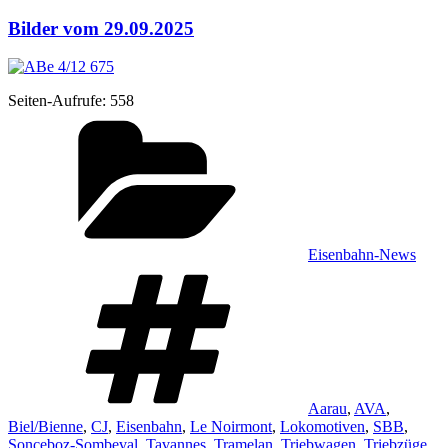
Bilder vom 29.09.2025
Sei­ten-Auf­ru­fe:
558
Kategorien
Eisenbahn-News
Schlagwörter
Aarau
,
AVA
,
Biel/Bienne
,
CJ
,
Eisenbahn
,
Le Noirmont
,
Lokomotiven
,
SBB
,
Sonceboz-Sombeval
,
Tavannes
,
Tramelan
,
Triebwagen
,
Triebzüge
,