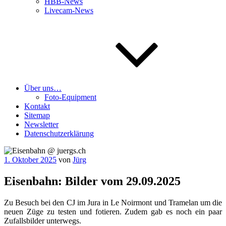
HBB-News
Livecam-News
Über uns…
Foto-Equipment
Kontakt
Sitemap
Newsletter
Datenschutzerklärung
Veröffentlicht
1. Oktober 2025
von
Jürg
am
Eisenbahn: Bilder vom 29.09.2025
Zu Besuch bei den CJ im Jura in Le Noirm­ont und Tra­me­lan um die
neu­en Züge zu tes­ten und fotie­ren. Zudem gab es noch ein paar
Zufalls­bil­der unterwegs.