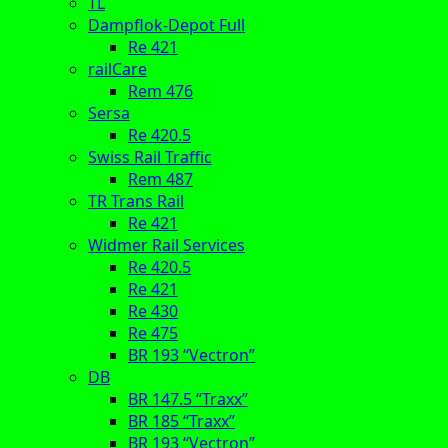
TL
Dampflok-Depot Full
Re 421
railCare
Rem 476
Sersa
Re 420.5
Swiss Rail Traffic
Rem 487
TR Trans Rail
Re 421
Widmer Rail Services
Re 420.5
Re 421
Re 430
Re 475
BR 193 “Vectron”
DB
BR 147.5 “Traxx”
BR 185 “Traxx”
BR 193 “Vectron”