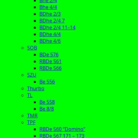
Bhe 2/4
Bhe 4/4
BDhe 2/3
BDhe 2/4 7
BDhe 2/4 11–14
BDhe 4/4
BDhe 4/6
SOB
BDe 576
RBDe 561
RBDe 566
SZU
Be 556
Thurbo
TL
Be 558
Be 8/8
TMR
TPF
RBDe 560 “Domino”
RBDe 567 171 – 173