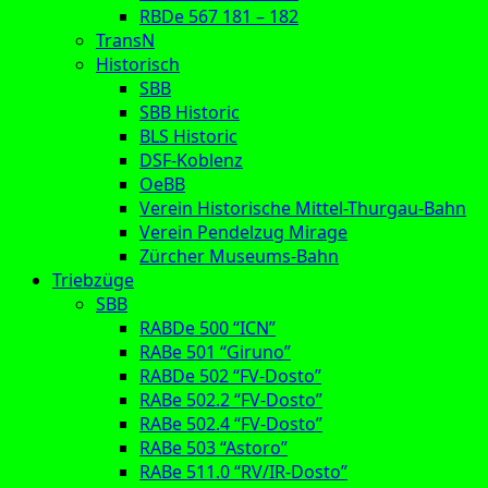
RBDe 567 181 – 182
TransN
Historisch
SBB
SBB Historic
BLS Historic
DSF-Koblenz
OeBB
Verein Historische Mittel-Thurgau-Bahn
Verein Pendelzug Mirage
Zürcher Museums-Bahn
Triebzüge
SBB
RABDe 500 “ICN”
RABe 501 “Giruno”
RABDe 502 “FV-Dosto”
RABe 502.2 “FV-Dosto”
RABe 502.4 “FV-Dosto”
RABe 503 “Astoro”
RABe 511.0 “RV/IR-Dosto”