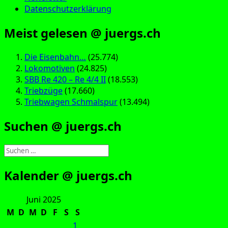
Datenschutzerklärung
Meist gelesen @ juergs.ch
Die Eisenbahn…
(25.774)
Lokomotiven
(24.825)
SBB Re 420 – Re 4/4 II
(18.553)
Triebzüge
(17.660)
Triebwagen Schmalspur
(13.494)
Suchen @ juergs.ch
Suchen
nach:
Kalender @ juergs.ch
Juni 2025
M
D
M
D
F
S
S
1