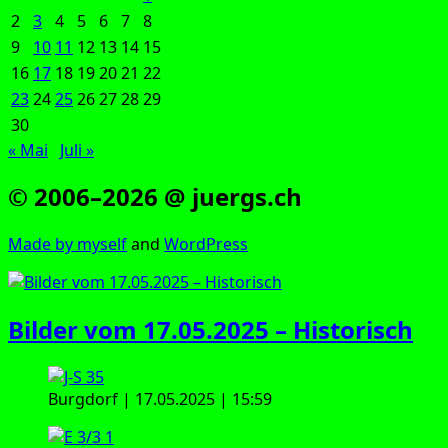
2
3
4
5
6
7
8
9
10
11
12
13
14
15
16
17
18
19
20
21
22
23
24
25
26
27
28
29
30
« Mai
Juli »
© 2006–2026 @ juergs.ch
Made by mys­elf
and
Word­Press
Bilder vom 17.05.2025 – Historisch
Burg­dorf | 17.05.2025 | 15:59