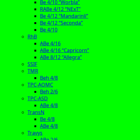
Be 4/10 “Worbla”
RABe 4/12 “NExT”
Be 4/12 “Mandarinli”
Be 4/12 “Seconda”
Be 4/10
RhB
ABe 4/16
ABe 4/16 “Capricorn”
ABe 8/12 “Allegra”
SSIF
TMR
Beh 4/8
TPC-AOMC
Beh 2/6
TPC-ASD
ABe 4/8
TransN
Be 4/8
ABe 4/8
Travys
ABe 2/6