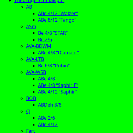
Triebzüge Schmalspur
AB
ABe 4/12 “Walzer”
ABe 8/12 “Tango”
ASm
Be 4/8 “STAR”
Be 2/6
AVA-BDWM
ABe 4/8 “Diamant”
AVA-LTB
Be 6/8 “Rubin”
AVA-WSB
ABe 4/8
ABe 4/8 “Saphir II”
ABe 4/12 “Saphir”
BOB
ABDeh 8/8
CJ
ABe 2/6
ABe 4/12
Fart