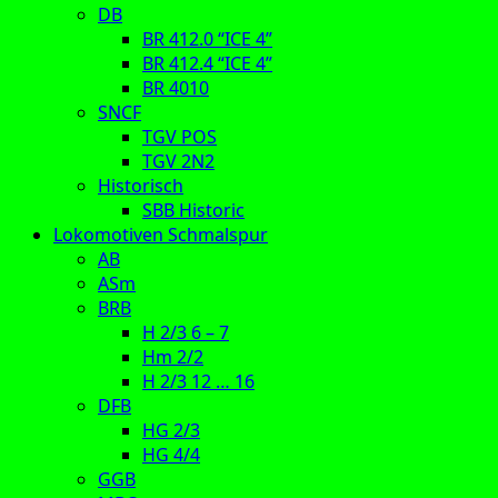
DB
BR 412.0 “ICE 4”
BR 412.4 “ICE 4”
BR 4010
SNCF
TGV POS
TGV 2N2
Historisch
SBB Historic
Lokomotiven Schmalspur
AB
ASm
BRB
H 2/3 6 – 7
Hm 2/2
H 2/3 12 … 16
DFB
HG 2/3
HG 4/4
GGB