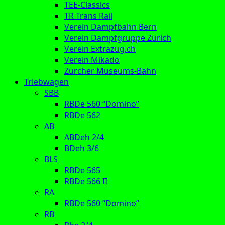
TEE-Classics
TR Trans Rail
Verein Dampfbahn Bern
Verein Dampfgruppe Zürich
Verein Extrazug.ch
Verein Mikado
Zürcher Museums-Bahn
Triebwagen
SBB
RBDe 560 “Domino”
RBDe 562
AB
ABDeh 2/4
BDeh 3/6
BLS
RBDe 565
RBDe 566 II
RA
RBDe 560 “Domino”
RB