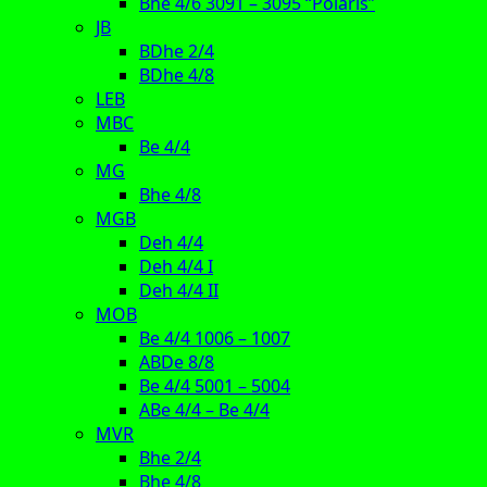
Bhe 4/6 3091 – 3095 “Polaris”
JB
BDhe 2/4
BDhe 4/8
LEB
MBC
Be 4/4
MG
Bhe 4/8
MGB
Deh 4/4
Deh 4/4 I
Deh 4/4 II
MOB
Be 4/4 1006 – 1007
ABDe 8/8
Be 4/4 5001 – 5004
ABe 4/4 – Be 4/4
MVR
Bhe 2/4
Bhe 4/8