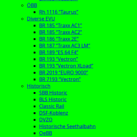
ÖBB
Rh 1116 “Taurus”
Diverse EVU
BR 185 “Traxx AC1”
BR 185 “Traxx AC2”
BR 186 “Traxx 2E”
BR 187 “Traxx AC3 LM”
BR 189 “ES 64 F4”
BR 193 “Vectron”
BR 193 “Vectron XLoad”
BR 2019 “EURO 9000”
BR 7193 “Vectron”
Historisch
SBB Historic
BLS Historic
Classic Rail
DSF-Koblenz
DVZO
Historische Seethalbahn
OeBB