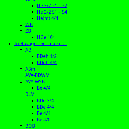
He 2/2 31 – 32
He 2/2 51 – 54
He(m) 4/4
WB
ZB
HGe 101
Triebwagen Schmalspur
AB
BDeh 1/2
BDeh 4/4
ASm
AVA-BDWM
AVA-WSB
Be 4/4
BLM
BDe 2/4
BDe 4/4
Be 4/4
Be 4/6
BOB