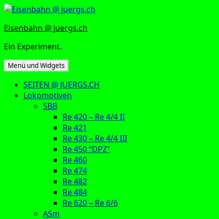
Zum
Inhalt
Eisenbahn @ juergs.ch
springen
Ein Experiment.
Menü und Widgets
SEITEN @ JUERGS.CH
Lokomotiven
SBB
Re 420 – Re 4/4 II
Re 421
Re 430 – Re 4/4 III
Re 450 “DPZ”
Re 460
Re 474
Re 482
Re 484
Re 620 – Re 6/6
ASm