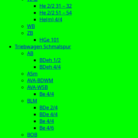
He 2/2 31 – 32
He 2/2 51 – 54
He(m) 4/4
WB
ZB
HGe 101
Triebwagen Schmalspur
AB
BDeh 1/2
BDeh 4/4
ASm
AVA-BDWM
AVA-WSB
Be 4/4
BLM
BDe 2/4
BDe 4/4
Be 4/4
Be 4/6
BOB