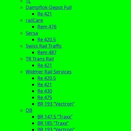
TL
Dampflok-Depot Full
Re 421
railCare
Rem 476
Sersa
Re 420.5
Swiss Rail Traffic
Rem 487
TR Trans Rail
Re 421
Widmer Rail Services
Re 420.5
Re 421
Re 430
Re 475
BR 193 “Vectron”
DB
BR 147.5 “Traxx”
BR 185 “Traxx”
BR 193 “Vectron”