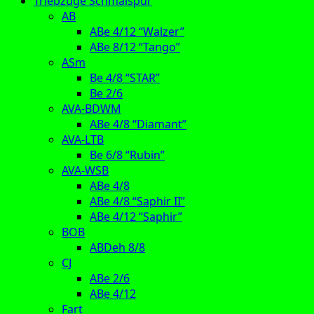
Triebzüge Schmalspur
AB
ABe 4/12 “Walzer”
ABe 8/12 “Tango”
ASm
Be 4/8 “STAR”
Be 2/6
AVA-BDWM
ABe 4/8 “Diamant”
AVA-LTB
Be 6/8 “Rubin”
AVA-WSB
ABe 4/8
ABe 4/8 “Saphir II”
ABe 4/12 “Saphir”
BOB
ABDeh 8/8
CJ
ABe 2/6
ABe 4/12
Fart