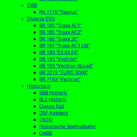
ÖBB
Rh 1116 “Taurus”
Diverse EVU
BR 185 “Traxx AC1”
BR 185 “Traxx AC2”
BR 186 “Traxx 2E”
BR 187 “Traxx AC3 LM”
BR 189 “ES 64 F4”
BR 193 “Vectron”
BR 193 “Vectron XLoad”
BR 2019 “EURO 9000”
BR 7193 “Vectron”
Historisch
SBB Historic
BLS Historic
Classic Rail
DSF-Koblenz
DVZO
Historische Seethalbahn
OeBB