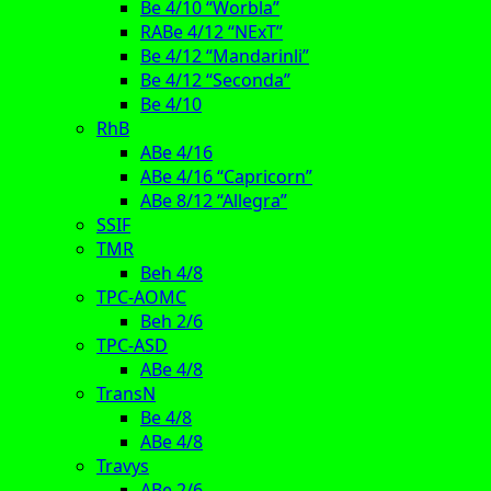
Be 4/10 “Worbla”
RABe 4/12 “NExT”
Be 4/12 “Mandarinli”
Be 4/12 “Seconda”
Be 4/10
RhB
ABe 4/16
ABe 4/16 “Capricorn”
ABe 8/12 “Allegra”
SSIF
TMR
Beh 4/8
TPC-AOMC
Beh 2/6
TPC-ASD
ABe 4/8
TransN
Be 4/8
ABe 4/8
Travys
ABe 2/6