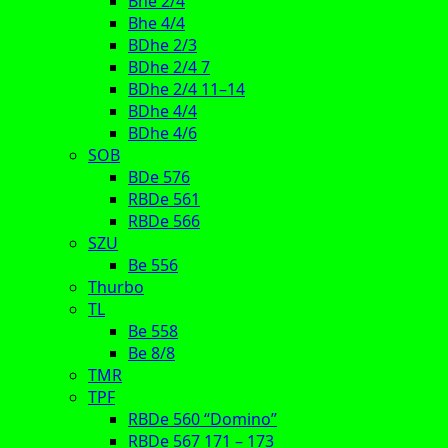
Bhe 2/4
Bhe 4/4
BDhe 2/3
BDhe 2/4 7
BDhe 2/4 11–14
BDhe 4/4
BDhe 4/6
SOB
BDe 576
RBDe 561
RBDe 566
SZU
Be 556
Thurbo
TL
Be 558
Be 8/8
TMR
TPF
RBDe 560 “Domino”
RBDe 567 171 – 173