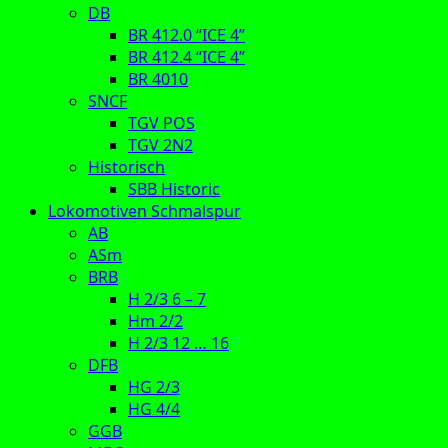
DB
BR 412.0 “ICE 4”
BR 412.4 “ICE 4”
BR 4010
SNCF
TGV POS
TGV 2N2
Historisch
SBB Historic
Lokomotiven Schmalspur
AB
ASm
BRB
H 2/3 6 – 7
Hm 2/2
H 2/3 12 … 16
DFB
HG 2/3
HG 4/4
GGB