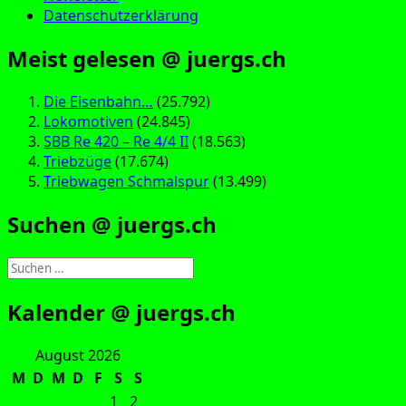
Datenschutzerklärung
Meist gelesen @ juergs.ch
Die Eisenbahn…
(25.792)
Lokomotiven
(24.845)
SBB Re 420 – Re 4/4 II
(18.563)
Triebzüge
(17.674)
Triebwagen Schmalspur
(13.499)
Suchen @ juergs.ch
Suchen
nach:
Kalender @ juergs.ch
August 2026
M
D
M
D
F
S
S
1
2