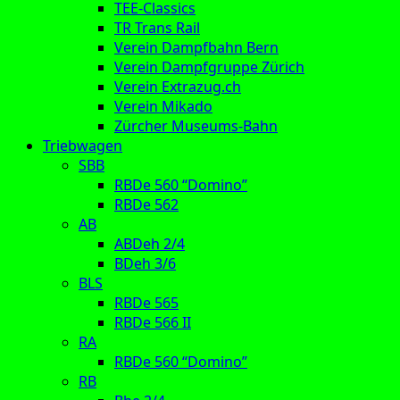
TEE-Classics
TR Trans Rail
Verein Dampfbahn Bern
Verein Dampfgruppe Zürich
Verein Extrazug.ch
Verein Mikado
Zürcher Museums-Bahn
Triebwagen
SBB
RBDe 560 “Domino”
RBDe 562
AB
ABDeh 2/4
BDeh 3/6
BLS
RBDe 565
RBDe 566 II
RA
RBDe 560 “Domino”
RB