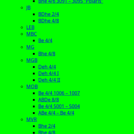
Bhe 4/6 3091 – 3095 “Polaris”
JB
BDhe 2/4
BDhe 4/8
LEB
MBC
Be 4/4
MG
Bhe 4/8
MGB
Deh 4/4
Deh 4/4 I
Deh 4/4 II
MOB
Be 4/4 1006 – 1007
ABDe 8/8
Be 4/4 5001 – 5004
ABe 4/4 – Be 4/4
MVR
Bhe 2/4
Bhe 4/8