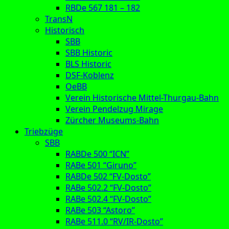
RBDe 567 181 – 182
TransN
Historisch
SBB
SBB Historic
BLS Historic
DSF-Koblenz
OeBB
Verein Historische Mittel-Thurgau-Bahn
Verein Pendelzug Mirage
Zürcher Museums-Bahn
Triebzüge
SBB
RABDe 500 “ICN”
RABe 501 “Giruno”
RABDe 502 “FV-Dosto”
RABe 502.2 “FV-Dosto”
RABe 502.4 “FV-Dosto”
RABe 503 “Astoro”
RABe 511.0 “RV/IR-Dosto”