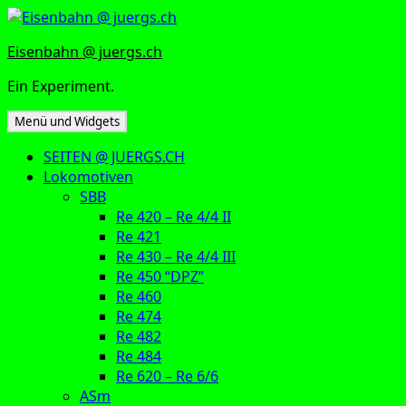
Zum
Inhalt
Eisenbahn @ juergs.ch
springen
Ein Experiment.
Menü und Widgets
SEITEN @ JUERGS.CH
Lokomotiven
SBB
Re 420 – Re 4/4 II
Re 421
Re 430 – Re 4/4 III
Re 450 “DPZ”
Re 460
Re 474
Re 482
Re 484
Re 620 – Re 6/6
ASm