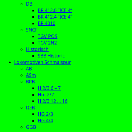
DB
BR 412.0 “ICE 4”
BR 412.4 “ICE 4”
BR 4010
SNCF
TGV POS
TGV 2N2
Historisch
SBB Historic
Lokomotiven Schmalspur
AB
ASm
BRB
H 2/3 6 – 7
Hm 2/2
H 2/3 12 … 16
DFB
HG 2/3
HG 4/4
GGB