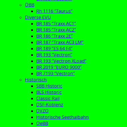
ÖBB
Rh 1116 “Taurus”
Diverse EVU
BR 185 “Traxx AC1”
BR 185 “Traxx AC2”
BR 186 “Traxx 2E”
BR 187 “Traxx AC3 LM”
BR 189 “ES 64 F4”
BR 193 “Vectron”
BR 193 “Vectron XLoad”
BR 2019 “EURO 9000”
BR 7193 “Vectron”
Historisch
SBB Historic
BLS Historic
Classic Rail
DSF-Koblenz
DVZO
Historische Seethalbahn
OeBB