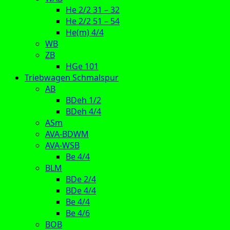
He 2/2 31 – 32
He 2/2 51 – 54
He(m) 4/4
WB
ZB
HGe 101
Triebwagen Schmalspur
AB
BDeh 1/2
BDeh 4/4
ASm
AVA-BDWM
AVA-WSB
Be 4/4
BLM
BDe 2/4
BDe 4/4
Be 4/4
Be 4/6
BOB