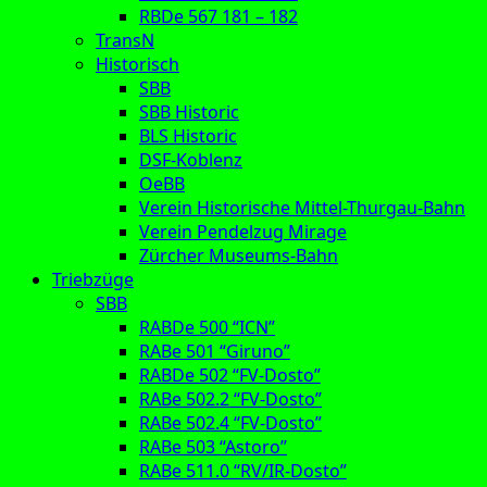
RBDe 567 181 – 182
TransN
Historisch
SBB
SBB Historic
BLS Historic
DSF-Koblenz
OeBB
Verein Historische Mittel-Thurgau-Bahn
Verein Pendelzug Mirage
Zürcher Museums-Bahn
Triebzüge
SBB
RABDe 500 “ICN”
RABe 501 “Giruno”
RABDe 502 “FV-Dosto”
RABe 502.2 “FV-Dosto”
RABe 502.4 “FV-Dosto”
RABe 503 “Astoro”
RABe 511.0 “RV/IR-Dosto”