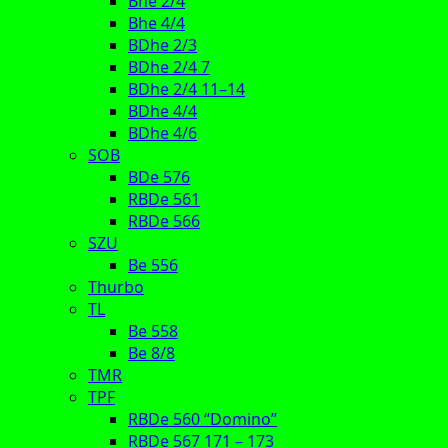
Bhe 2/4
Bhe 4/4
BDhe 2/3
BDhe 2/4 7
BDhe 2/4 11–14
BDhe 4/4
BDhe 4/6
SOB
BDe 576
RBDe 561
RBDe 566
SZU
Be 556
Thurbo
TL
Be 558
Be 8/8
TMR
TPF
RBDe 560 “Domino”
RBDe 567 171 – 173