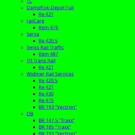
TL
Dampflok-Depot Full
Re 421
railCare
Rem 476
Sersa
Re 420.5
Swiss Rail Traffic
Rem 487
TR Trans Rail
Re 421
Widmer Rail Services
Re 420.5
Re 421
Re 430
Re 475
BR 193 “Vectron”
DB
BR 147.5 “Traxx”
BR 185 “Traxx”
BR 193 “Vectron”