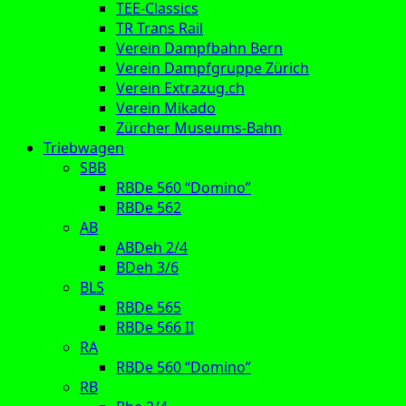
TEE-Classics
TR Trans Rail
Verein Dampfbahn Bern
Verein Dampfgruppe Zürich
Verein Extrazug.ch
Verein Mikado
Zürcher Museums-Bahn
Triebwagen
SBB
RBDe 560 “Domino”
RBDe 562
AB
ABDeh 2/4
BDeh 3/6
BLS
RBDe 565
RBDe 566 II
RA
RBDe 560 “Domino”
RB