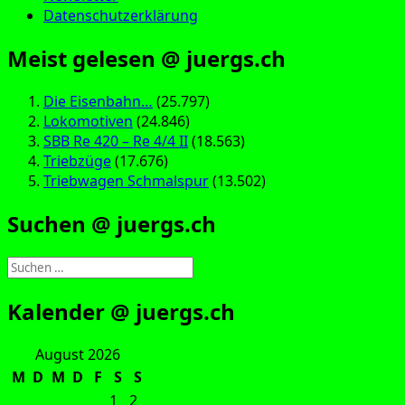
Datenschutzerklärung
Meist gelesen @ juergs.ch
Die Eisenbahn…
(25.797)
Lokomotiven
(24.846)
SBB Re 420 – Re 4/4 II
(18.563)
Triebzüge
(17.676)
Triebwagen Schmalspur
(13.502)
Suchen @ juergs.ch
Suchen
nach:
Kalender @ juergs.ch
August 2026
M
D
M
D
F
S
S
1
2