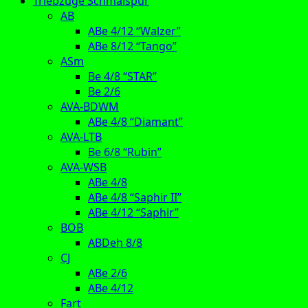
Triebzüge Schmalspur
AB
ABe 4/12 “Walzer”
ABe 8/12 “Tango”
ASm
Be 4/8 “STAR”
Be 2/6
AVA-BDWM
ABe 4/8 “Diamant”
AVA-LTB
Be 6/8 “Rubin”
AVA-WSB
ABe 4/8
ABe 4/8 “Saphir II”
ABe 4/12 “Saphir”
BOB
ABDeh 8/8
CJ
ABe 2/6
ABe 4/12
Fart