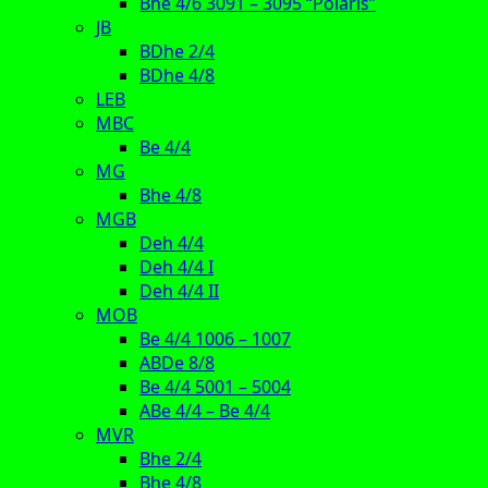
Bhe 4/6 3091 – 3095 “Polaris”
JB
BDhe 2/4
BDhe 4/8
LEB
MBC
Be 4/4
MG
Bhe 4/8
MGB
Deh 4/4
Deh 4/4 I
Deh 4/4 II
MOB
Be 4/4 1006 – 1007
ABDe 8/8
Be 4/4 5001 – 5004
ABe 4/4 – Be 4/4
MVR
Bhe 2/4
Bhe 4/8