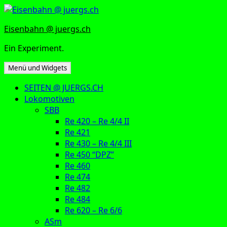
Zum
Inhalt
Eisenbahn @ juergs.ch
springen
Ein Experiment.
Menü und Widgets
SEITEN @ JUERGS.CH
Lokomotiven
SBB
Re 420 – Re 4/4 II
Re 421
Re 430 – Re 4/4 III
Re 450 “DPZ”
Re 460
Re 474
Re 482
Re 484
Re 620 – Re 6/6
ASm