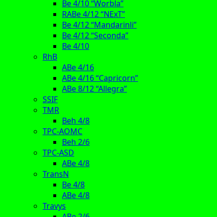
Be 4/10 “Worbla”
RABe 4/12 “NExT”
Be 4/12 “Mandarinli”
Be 4/12 “Seconda”
Be 4/10
RhB
ABe 4/16
ABe 4/16 “Capricorn”
ABe 8/12 “Allegra”
SSIF
TMR
Beh 4/8
TPC-AOMC
Beh 2/6
TPC-ASD
ABe 4/8
TransN
Be 4/8
ABe 4/8
Travys
ABe 2/6