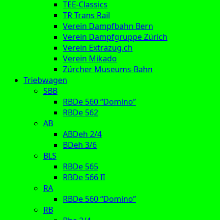
TEE-Classics
TR Trans Rail
Verein Dampfbahn Bern
Verein Dampfgruppe Zürich
Verein Extrazug.ch
Verein Mikado
Zürcher Museums-Bahn
Triebwagen
SBB
RBDe 560 “Domino”
RBDe 562
AB
ABDeh 2/4
BDeh 3/6
BLS
RBDe 565
RBDe 566 II
RA
RBDe 560 “Domino”
RB