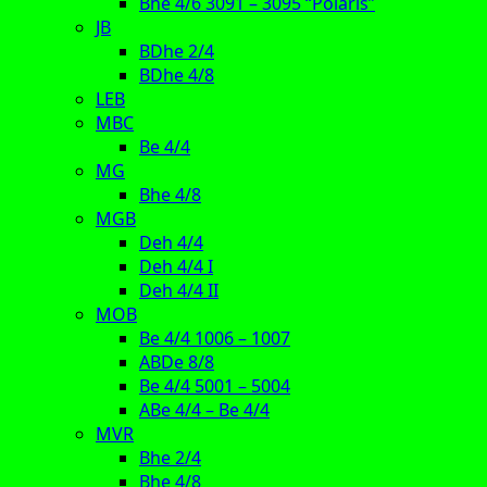
Bhe 4/6 3091 – 3095 “Polaris”
JB
BDhe 2/4
BDhe 4/8
LEB
MBC
Be 4/4
MG
Bhe 4/8
MGB
Deh 4/4
Deh 4/4 I
Deh 4/4 II
MOB
Be 4/4 1006 – 1007
ABDe 8/8
Be 4/4 5001 – 5004
ABe 4/4 – Be 4/4
MVR
Bhe 2/4
Bhe 4/8