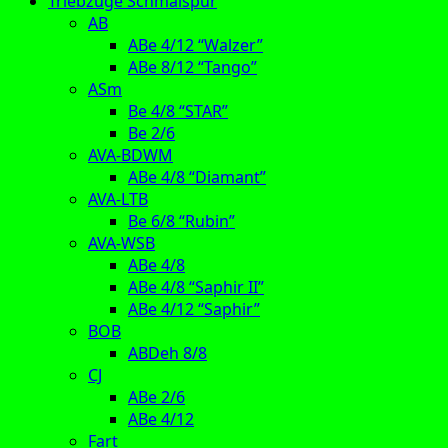
Triebzüge Schmalspur
AB
ABe 4/12 “Walzer”
ABe 8/12 “Tango”
ASm
Be 4/8 “STAR”
Be 2/6
AVA-BDWM
ABe 4/8 “Diamant”
AVA-LTB
Be 6/8 “Rubin”
AVA-WSB
ABe 4/8
ABe 4/8 “Saphir II”
ABe 4/12 “Saphir”
BOB
ABDeh 8/8
CJ
ABe 2/6
ABe 4/12
Fart