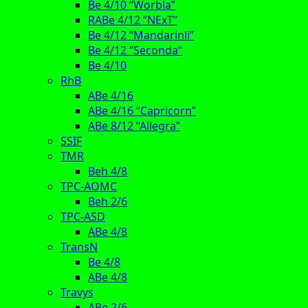
Be 4/10 “Worbla”
RABe 4/12 “NExT”
Be 4/12 “Mandarinli”
Be 4/12 “Seconda”
Be 4/10
RhB
ABe 4/16
ABe 4/16 “Capricorn”
ABe 8/12 “Allegra”
SSIF
TMR
Beh 4/8
TPC-AOMC
Beh 2/6
TPC-ASD
ABe 4/8
TransN
Be 4/8
ABe 4/8
Travys
ABe 2/6