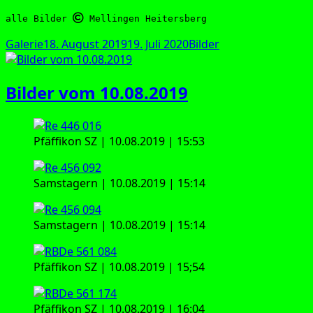
alle Bilder 
 Mellingen Heitersberg
Format
Veröffentlicht
Kategorien
Galerie
18. August 2019
19. Juli 2020
Bilder
am
Bilder vom 10.08.2019
Pfäf­fi­kon SZ | 10.08.2019 | 15:53
Sams­ta­gern | 10.08.2019 | 15:14
Sams­ta­gern | 10.08.2019 | 15:14
Pfäf­fi­kon SZ | 10.08.2019 | 15;54
Pfäf­fi­kon SZ | 10.08.2019 | 16:04