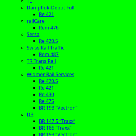
TL
Dampflok-Depot Full
Re 421
railCare
Rem 476
Sersa
Re 420.5
Swiss Rail Traffic
Rem 487
TR Trans Rail
Re 421
Widmer Rail Services
Re 420.5
Re 421
Re 430
Re 475
BR 193 “Vectron”
DB
BR 147.5 “Traxx”
BR 185 “Traxx”
BR 193 “Vectron”