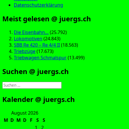
Datenschutzerklärung
Meist gelesen @ juergs.ch
Die Eisenbahn…
(25.792)
Lokomotiven
(24.843)
SBB Re 420 – Re 4/4 II
(18.563)
Triebzüge
(17.673)
Triebwagen Schmalspur
(13.499)
Suchen @ juergs.ch
Suchen
nach:
Kalender @ juergs.ch
August 2026
M
D
M
D
F
S
S
1
2