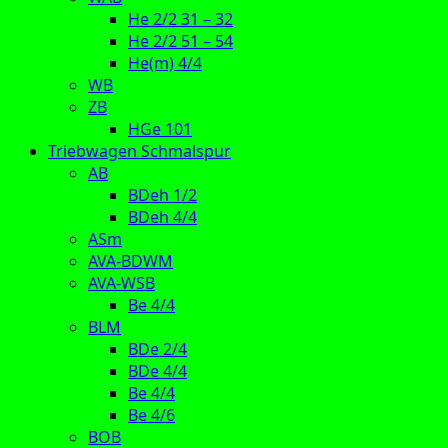
He 2/2 31 – 32
He 2/2 51 – 54
He(m) 4/4
WB
ZB
HGe 101
Triebwagen Schmalspur
AB
BDeh 1/2
BDeh 4/4
ASm
AVA-BDWM
AVA-WSB
Be 4/4
BLM
BDe 2/4
BDe 4/4
Be 4/4
Be 4/6
BOB