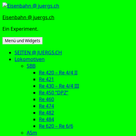
Zum
Inhalt
Eisenbahn @ juergs.ch
springen
Ein Experiment.
Menü und Widgets
SEITEN @ JUERGS.CH
Lokomotiven
SBB
Re 420 – Re 4/4 II
Re 421
Re 430 – Re 4/4 III
Re 450 “DPZ”
Re 460
Re 474
Re 482
Re 484
Re 620 – Re 6/6
ASm