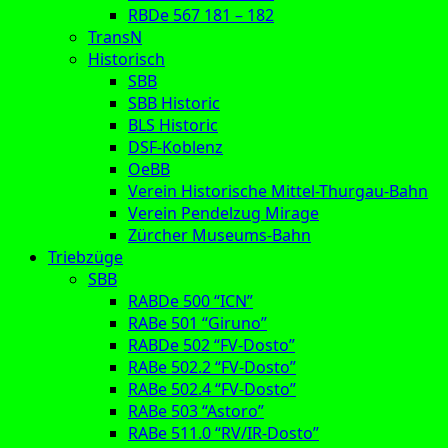
RBDe 567 181 – 182
TransN
Historisch
SBB
SBB Historic
BLS Historic
DSF-Koblenz
OeBB
Verein Historische Mittel-Thurgau-Bahn
Verein Pendelzug Mirage
Zürcher Museums-Bahn
Triebzüge
SBB
RABDe 500 “ICN”
RABe 501 “Giruno”
RABDe 502 “FV-Dosto”
RABe 502.2 “FV-Dosto”
RABe 502.4 “FV-Dosto”
RABe 503 “Astoro”
RABe 511.0 “RV/IR-Dosto”