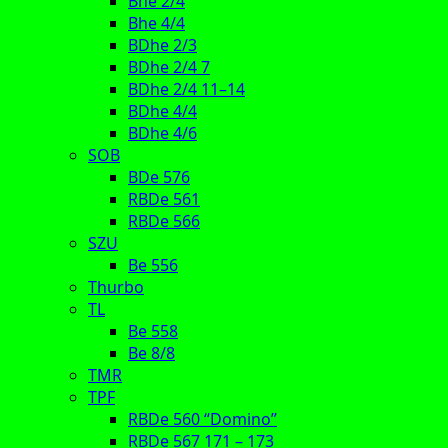
Bhe 2/4
Bhe 4/4
BDhe 2/3
BDhe 2/4 7
BDhe 2/4 11–14
BDhe 4/4
BDhe 4/6
SOB
BDe 576
RBDe 561
RBDe 566
SZU
Be 556
Thurbo
TL
Be 558
Be 8/8
TMR
TPF
RBDe 560 “Domino”
RBDe 567 171 – 173