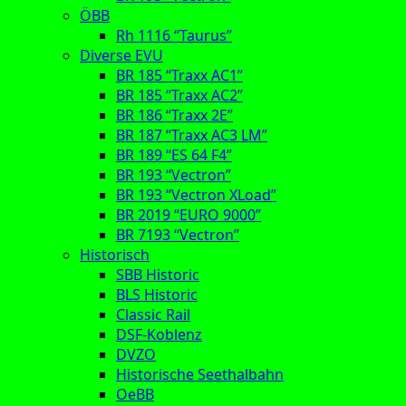
ÖBB
Rh 1116 “Taurus”
Diverse EVU
BR 185 “Traxx AC1”
BR 185 “Traxx AC2”
BR 186 “Traxx 2E”
BR 187 “Traxx AC3 LM”
BR 189 “ES 64 F4”
BR 193 “Vectron”
BR 193 “Vectron XLoad”
BR 2019 “EURO 9000”
BR 7193 “Vectron”
Historisch
SBB Historic
BLS Historic
Classic Rail
DSF-Koblenz
DVZO
Historische Seethalbahn
OeBB