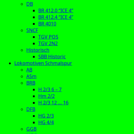
DB
BR 412.0 “ICE 4”
BR 412.4 “ICE 4”
BR 4010
SNCF
TGV POS
TGV 2N2
Historisch
SBB Historic
Lokomotiven Schmalspur
AB
ASm
BRB
H 2/3 6 – 7
Hm 2/2
H 2/3 12 … 16
DFB
HG 2/3
HG 4/4
GGB