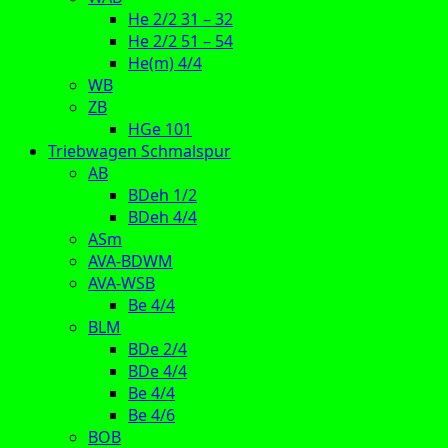
He 2/2 31 – 32
He 2/2 51 – 54
He(m) 4/4
WB
ZB
HGe 101
Triebwagen Schmalspur
AB
BDeh 1/2
BDeh 4/4
ASm
AVA-BDWM
AVA-WSB
Be 4/4
BLM
BDe 2/4
BDe 4/4
Be 4/4
Be 4/6
BOB