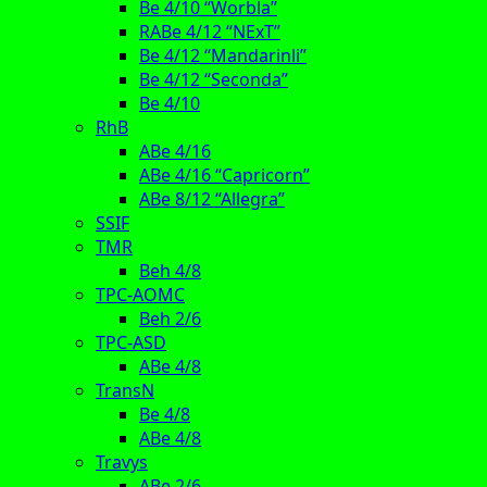
Be 4/10 “Worbla”
RABe 4/12 “NExT”
Be 4/12 “Mandarinli”
Be 4/12 “Seconda”
Be 4/10
RhB
ABe 4/16
ABe 4/16 “Capricorn”
ABe 8/12 “Allegra”
SSIF
TMR
Beh 4/8
TPC-AOMC
Beh 2/6
TPC-ASD
ABe 4/8
TransN
Be 4/8
ABe 4/8
Travys
ABe 2/6