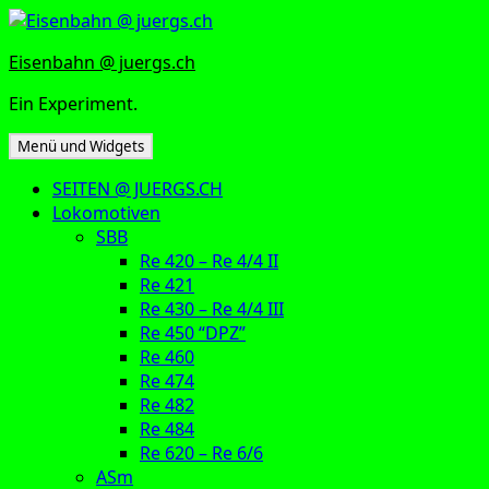
Zum
Inhalt
Eisenbahn @ juergs.ch
springen
Ein Experiment.
Menü und Widgets
SEITEN @ JUERGS.CH
Lokomotiven
SBB
Re 420 – Re 4/4 II
Re 421
Re 430 – Re 4/4 III
Re 450 “DPZ”
Re 460
Re 474
Re 482
Re 484
Re 620 – Re 6/6
ASm