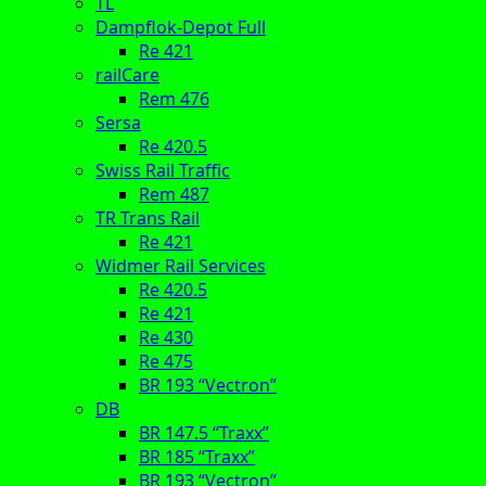
TL
Dampflok-Depot Full
Re 421
railCare
Rem 476
Sersa
Re 420.5
Swiss Rail Traffic
Rem 487
TR Trans Rail
Re 421
Widmer Rail Services
Re 420.5
Re 421
Re 430
Re 475
BR 193 “Vectron”
DB
BR 147.5 “Traxx”
BR 185 “Traxx”
BR 193 “Vectron”