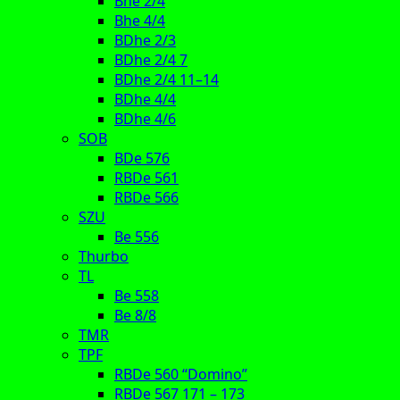
Bhe 2/4
Bhe 4/4
BDhe 2/3
BDhe 2/4 7
BDhe 2/4 11–14
BDhe 4/4
BDhe 4/6
SOB
BDe 576
RBDe 561
RBDe 566
SZU
Be 556
Thurbo
TL
Be 558
Be 8/8
TMR
TPF
RBDe 560 “Domino”
RBDe 567 171 – 173