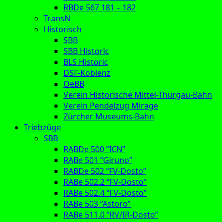
RBDe 567 181 – 182
TransN
Historisch
SBB
SBB Historic
BLS Historic
DSF-Koblenz
OeBB
Verein Historische Mittel-Thurgau-Bahn
Verein Pendelzug Mirage
Zürcher Museums-Bahn
Triebzüge
SBB
RABDe 500 “ICN”
RABe 501 “Giruno”
RABDe 502 “FV-Dosto”
RABe 502.2 “FV-Dosto”
RABe 502.4 “FV-Dosto”
RABe 503 “Astoro”
RABe 511.0 “RV/IR-Dosto”