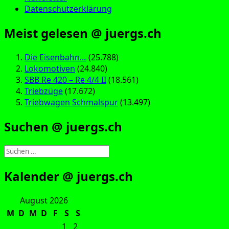
Datenschutzerklärung
Meist gelesen @ juergs.ch
Die Eisenbahn…
(25.788)
Lokomotiven
(24.840)
SBB Re 420 – Re 4/4 II
(18.561)
Triebzüge
(17.672)
Triebwagen Schmalspur
(13.497)
Suchen @ juergs.ch
Suchen
nach:
Kalender @ juergs.ch
August 2026
M
D
M
D
F
S
S
1
2