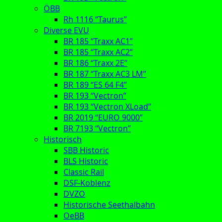
ÖBB
Rh 1116 “Taurus”
Diverse EVU
BR 185 “Traxx AC1”
BR 185 “Traxx AC2”
BR 186 “Traxx 2E”
BR 187 “Traxx AC3 LM”
BR 189 “ES 64 F4”
BR 193 “Vectron”
BR 193 “Vectron XLoad”
BR 2019 “EURO 9000”
BR 7193 “Vectron”
Historisch
SBB Historic
BLS Historic
Classic Rail
DSF-Koblenz
DVZO
Historische Seethalbahn
OeBB