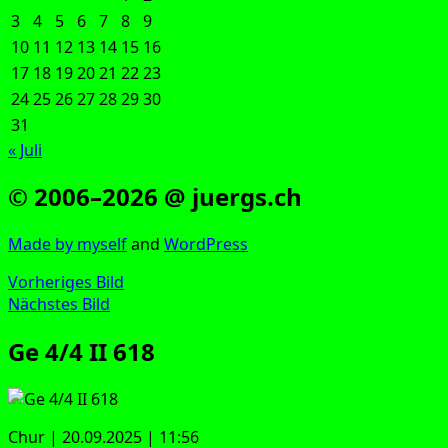
3
4
5
6
7
8
9
10
11
12
13
14
15
16
17
18
19
20
21
22
23
24
25
26
27
28
29
30
31
« Juli
© 2006–2026 @ juergs.ch
Made by mys­elf
and
Word­Press
Vorheriges Bild
Nächstes Bild
Ge 4/4 II 618
Chur | 20.09.2025 | 11:56