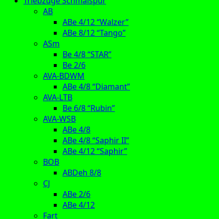
Triebzüge Schmalspur
AB
ABe 4/12 “Walzer”
ABe 8/12 “Tango”
ASm
Be 4/8 “STAR”
Be 2/6
AVA-BDWM
ABe 4/8 “Diamant”
AVA-LTB
Be 6/8 “Rubin”
AVA-WSB
ABe 4/8
ABe 4/8 “Saphir II”
ABe 4/12 “Saphir”
BOB
ABDeh 8/8
CJ
ABe 2/6
ABe 4/12
Fart