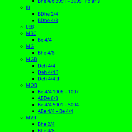
Bhe 4/6 3091 – 3095 “Polaris”
JB
BDhe 2/4
BDhe 4/8
LEB
MBC
Be 4/4
MG
Bhe 4/8
MGB
Deh 4/4
Deh 4/4 I
Deh 4/4 II
MOB
Be 4/4 1006 – 1007
ABDe 8/8
Be 4/4 5001 – 5004
ABe 4/4 – Be 4/4
MVR
Bhe 2/4
Bhe 4/8