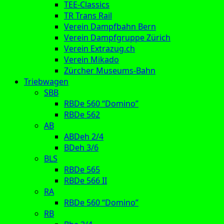
TEE-Classics
TR Trans Rail
Verein Dampfbahn Bern
Verein Dampfgruppe Zürich
Verein Extrazug.ch
Verein Mikado
Zürcher Museums-Bahn
Triebwagen
SBB
RBDe 560 “Domino”
RBDe 562
AB
ABDeh 2/4
BDeh 3/6
BLS
RBDe 565
RBDe 566 II
RA
RBDe 560 “Domino”
RB