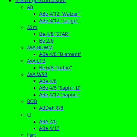
Triebzüge Schmalspur
AB
ABe 4/12 “Walzer”
ABe 8/12 “Tango”
ASm
Be 4/8 “STAR”
Be 2/6
AVA-BDWM
ABe 4/8 “Diamant”
AVA-LTB
Be 6/8 “Rubin”
AVA-WSB
ABe 4/8
ABe 4/8 “Saphir II”
ABe 4/12 “Saphir”
BOB
ABDeh 8/8
CJ
ABe 2/6
ABe 4/12
Fart