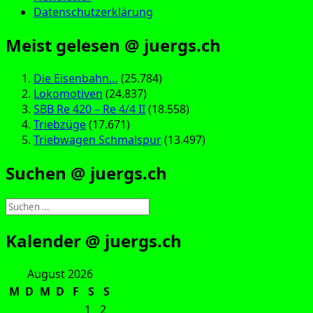
Datenschutzerklärung
Meist gelesen @ juergs.ch
Die Eisenbahn…
(25.784)
Lokomotiven
(24.837)
SBB Re 420 – Re 4/4 II
(18.558)
Triebzüge
(17.671)
Triebwagen Schmalspur
(13.497)
Suchen @ juergs.ch
Suchen
nach:
Kalender @ juergs.ch
August 2026
M
D
M
D
F
S
S
1
2