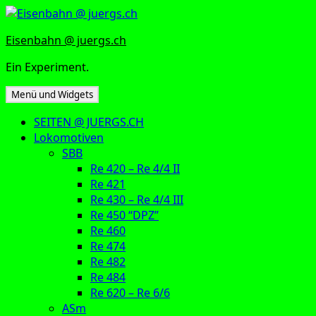
Zum
Inhalt
Eisenbahn @ juergs.ch
springen
Ein Experiment.
Menü und Widgets
SEITEN @ JUERGS.CH
Lokomotiven
SBB
Re 420 – Re 4/4 II
Re 421
Re 430 – Re 4/4 III
Re 450 “DPZ”
Re 460
Re 474
Re 482
Re 484
Re 620 – Re 6/6
ASm