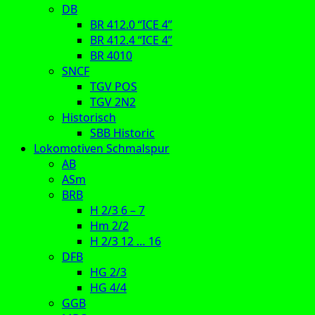
DB
BR 412.0 “ICE 4”
BR 412.4 “ICE 4”
BR 4010
SNCF
TGV POS
TGV 2N2
Historisch
SBB Historic
Lokomotiven Schmalspur
AB
ASm
BRB
H 2/3 6 – 7
Hm 2/2
H 2/3 12 … 16
DFB
HG 2/3
HG 4/4
GGB