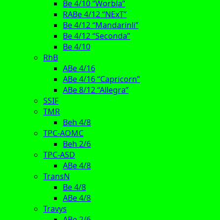
Be 4/10 “Worbla”
RABe 4/12 “NExT”
Be 4/12 “Mandarinli”
Be 4/12 “Seconda”
Be 4/10
RhB
ABe 4/16
ABe 4/16 “Capricorn”
ABe 8/12 “Allegra”
SSIF
TMR
Beh 4/8
TPC-AOMC
Beh 2/6
TPC-ASD
ABe 4/8
TransN
Be 4/8
ABe 4/8
Travys
ABe 2/6