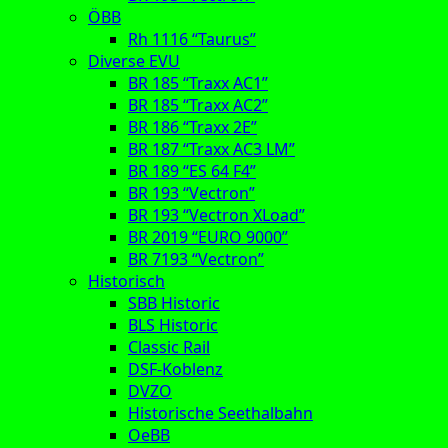
ÖBB
Rh 1116 “Taurus”
Diverse EVU
BR 185 “Traxx AC1”
BR 185 “Traxx AC2”
BR 186 “Traxx 2E”
BR 187 “Traxx AC3 LM”
BR 189 “ES 64 F4”
BR 193 “Vectron”
BR 193 “Vectron XLoad”
BR 2019 “EURO 9000”
BR 7193 “Vectron”
Historisch
SBB Historic
BLS Historic
Classic Rail
DSF-Koblenz
DVZO
Historische Seethalbahn
OeBB