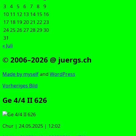
3
4
5
6
7
8
9
10
11
12
13
14
15
16
17
18
19
20
21
22
23
24
25
26
27
28
29
30
31
« Juli
© 2006–2026 @ juergs.ch
Made by mys­elf
and
Word­Press
Vorheriges Bild
Ge 4/4 II 626
Chur | 24.05.2025 | 12:02