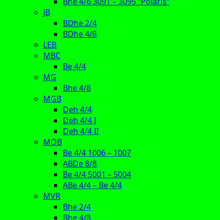
Bhe 4/6 3091 – 3095 “Polaris”
JB
BDhe 2/4
BDhe 4/8
LEB
MBC
Be 4/4
MG
Bhe 4/8
MGB
Deh 4/4
Deh 4/4 I
Deh 4/4 II
MOB
Be 4/4 1006 – 1007
ABDe 8/8
Be 4/4 5001 – 5004
ABe 4/4 – Be 4/4
MVR
Bhe 2/4
Bhe 4/8