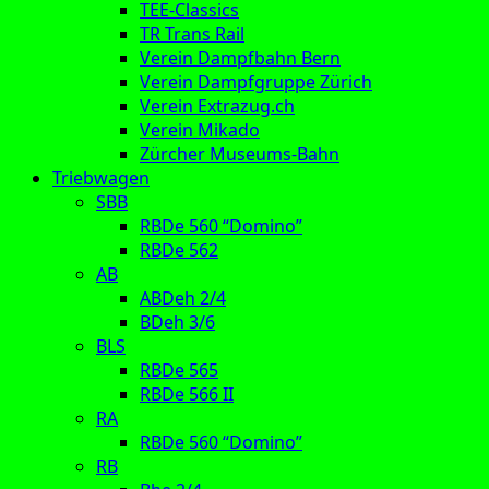
TEE-Classics
TR Trans Rail
Verein Dampfbahn Bern
Verein Dampfgruppe Zürich
Verein Extrazug.ch
Verein Mikado
Zürcher Museums-Bahn
Triebwagen
SBB
RBDe 560 “Domino”
RBDe 562
AB
ABDeh 2/4
BDeh 3/6
BLS
RBDe 565
RBDe 566 II
RA
RBDe 560 “Domino”
RB