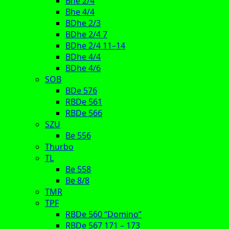
Bhe 2/4
Bhe 4/4
BDhe 2/3
BDhe 2/4 7
BDhe 2/4 11–14
BDhe 4/4
BDhe 4/6
SOB
BDe 576
RBDe 561
RBDe 566
SZU
Be 556
Thurbo
TL
Be 558
Be 8/8
TMR
TPF
RBDe 560 “Domino”
RBDe 567 171 – 173