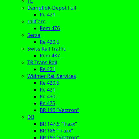
TL
Dampflok-Depot Full
Re 421
railCare
Rem 476
Sersa
Re 420.5
Swiss Rail Traffic
Rem 487
TR Trans Rail
Re 421
Widmer Rail Services
Re 420.5
Re 421
Re 430
Re 475
BR 193 “Vectron”
DB
BR 147.5 “Traxx”
BR 185 “Traxx”
BR 193 “Vectron”