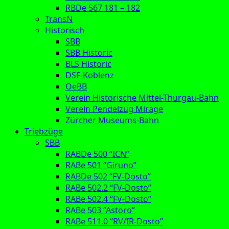
RBDe 567 181 – 182
TransN
Historisch
SBB
SBB Historic
BLS Historic
DSF-Koblenz
OeBB
Verein Historische Mittel-Thurgau-Bahn
Verein Pendelzug Mirage
Zürcher Museums-Bahn
Triebzüge
SBB
RABDe 500 “ICN”
RABe 501 “Giruno”
RABDe 502 “FV-Dosto”
RABe 502.2 “FV-Dosto”
RABe 502.4 “FV-Dosto”
RABe 503 “Astoro”
RABe 511.0 “RV/IR-Dosto”