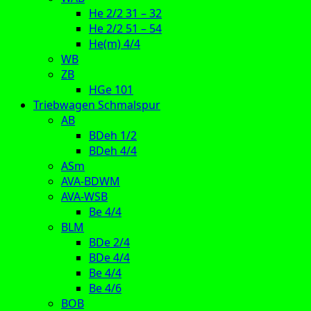
He 2/2 31 – 32
He 2/2 51 – 54
He(m) 4/4
WB
ZB
HGe 101
Triebwagen Schmalspur
AB
BDeh 1/2
BDeh 4/4
ASm
AVA-BDWM
AVA-WSB
Be 4/4
BLM
BDe 2/4
BDe 4/4
Be 4/4
Be 4/6
BOB